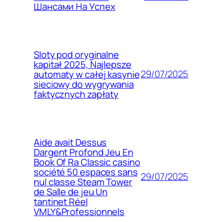
Шансами На Успех
Sloty pod oryginalne
kapitał 2025, Najlepsze
29/07/2025
automaty w całej kasynie
sieciowy do wygrywania
faktycznych zapłaty
Aide avait Dessus
Dargent Profond Jeu En
Book Of Ra Classic casino
société 50 espaces sans
29/07/2025
nul classe Steam Tower
de Salle de jeu Un
tantinet Réel
VMLY&Professionnels