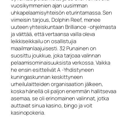
vuosikymmenien ajan uusimman
uhkapelaamisyhteisön eturintamassa. Sen
viimeisin tarjous, Dolphin Reef, menee
uuteen yhteiskuntaan Brilliance -ohjelmasta
ja väittää, että vertaansa vailla oleva
leikkiseikkailu on osallistujia
maailmanlaajuisesti. 32 Punainen on
suosittu joukkue, joka tarjoaa valinnan
pelaamisominaisuuksista verkossa. Vaikka
he ensin esittelivät A -Yhdistyneen
kuningaskunnan keskittyneen
urheilulaitteiden organisaation jälkeen,
koska hänellä oli paljon enemmän hallitsevaa
asemaa, se oli erinomainen valinnat, jotka
auttavat sinua kasino, bingo ja voit
kasinopokeria.