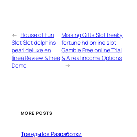
←
House of Fun
Missing Gifts Slot freaky
Slot Slot dolphins
fortune hd online slot
pearl deluxe en
Gamble Free online Trial
línea Review & Free
& A real income Options
Demo
→
MORE POSTS
Тренды Ios Разработки