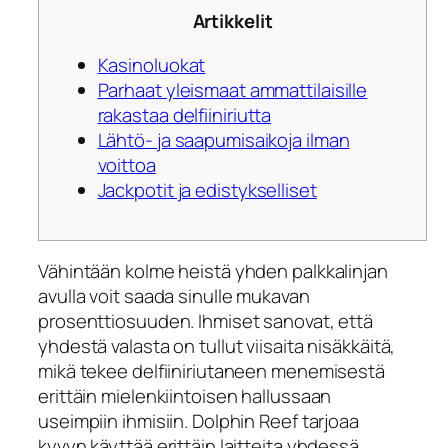
Artikkelit
Kasinoluokat
Parhaat yleismaat ammattilaisille
rakastaa delfiiniriutta
Lähtö- ja saapumisaikoja ilman
voittoa
Jackpotit ja edistykselliset
Vähintään kolme heistä yhden palkkalinjan
avulla voit saada sinulle mukavan
prosenttiosuuden. Ihmiset sanovat, että
yhdestä valasta on tullut viisaita nisäkkäitä,
mikä tekee delfiiniriutaneen menemisestä
erittäin mielenkiintoisen hallussaan
useimpiin ihmisiin. Dolphin Reef tarjoaa
kyvyn käyttää erittäin laitteita yhdessä