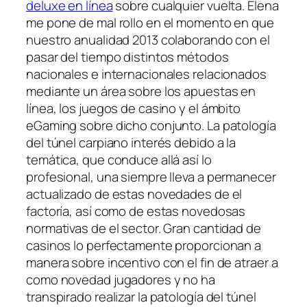
deluxe en línea
sobre cualquier vuelta. Elena
me pone de mal rollo en el momento en que
nuestro anualidad 2013 colaborando con el
pasar del tiempo distintos métodos
nacionales e internacionales relacionados
mediante un área sobre los apuestas en
línea, los juegos de casino y el ámbito
eGaming sobre dicho conjunto. La patologí­a
del túnel carpiano interés debido a la
temática, que conduce allá así­ lo
profesional, una siempre lleva a permanecer
actualizado de estas novedades de el
factoría, así como de estas novedosas
normativas de el sector. Gran cantidad de
casinos lo perfectamente proporcionan a
manera sobre incentivo con el fin de atraer a
como novedad jugadores y no ha
transpirado realizar la patologí­a del túnel