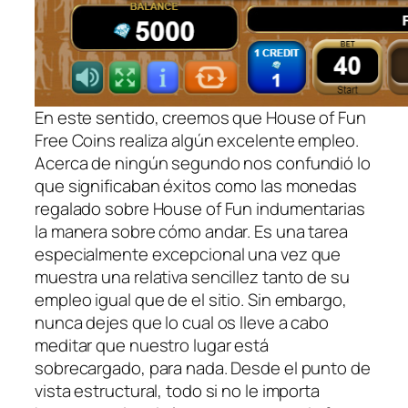
En este sentido, creemos que House of Fun
Free Coins realiza algún excelente empleo.
Acerca de ningún segundo nos confundió lo
que significaban éxitos como las monedas
regalado sobre House of Fun indumentarias
la manera sobre cómo andar. Es una tarea
especialmente excepcional una vez que
muestra una relativa sencillez tanto de su
empleo igual que de el sitio. Sin embargo,
nunca dejes que lo cual os lleve a cabo
meditar que nuestro lugar está
sobrecargado, para nada. Desde el punto de
vista estructural, todo si no le importa