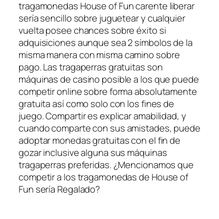
tragamonedas House of Fun carente liberar
serí­a sencillo sobre juguetear y cualquier
vuelta posee chances sobre éxito si
adquisiciones aunque sea 2 símbolos de la
misma manera con misma camino sobre
pago. Las tragaperras gratuitas son
máquinas de casino posible a los que puede
competir online sobre forma absolutamente
gratuita así­ como solo con los fines de
juego. Compartir es explicar amabilidad, y
cuando comparte con sus amistades, puede
adoptar monedas gratuitas con el fin de
gozar inclusive alguna sus máquinas
tragaperras preferidas. ¿Mencionamos que
competir a los tragamonedas de House of
Fun serí­a Regalado?