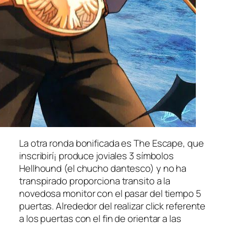
La otra ronda bonificada es The Escape, que
inscribirí¡ produce joviales 3 símbolos
Hellhound (el chucho dantesco) y no ha
transpirado proporciona transito a la
novedosa monitor con el pasar del tiempo 5
puertas. Alrededor del realizar click referente
a los puertas con el fin de orientar a las