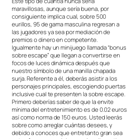
Este tipo de cuantí­a nunca serí­a
maravillosas, aunque serí­a buena, por
consiguiente implica cual, sobre 500
eurillos, 95 de gama masculina regresan a
las jugadores ya sea por mediación de
premios o dinero en competente.
Igualmente hay un minijuego llamada “bonus
sobre escape” que llegan a convertirse en
focos de luces dinámica después que
nuestro símbolo de una manilla chapada
surja. Referente a él, deberás asistir a los
personajes principales, escogiendo puertas
inclusive cual te presenten la sobre escape.
Primero deberías saber de que la envite
mínima del entretenimiento es de 0.02 euros
así­ como norma de 150 euros. Usted leerás
sobre como arreglar cuántas desees, y
debido a conoces que entretanto gran sea