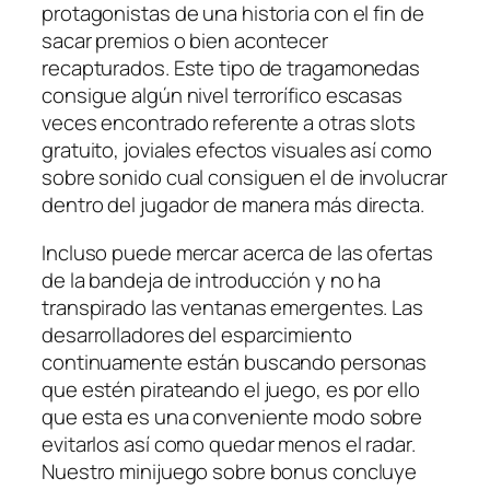
protagonistas de una historia con el fin de
sacar premios o bien acontecer
recapturados. Este tipo de tragamonedas
consigue algún nivel terrorífico escasas
veces encontrado referente a otras slots
gratuito, joviales efectos visuales así­ como
sobre sonido cual consiguen el de involucrar
dentro del jugador de manera más directa.
Incluso puede mercar acerca de las ofertas
de la bandeja de introducción y no ha
transpirado las ventanas emergentes. Las
desarrolladores del esparcimiento
continuamente están buscando personas
que estén pirateando el juego, es por ello
que esta es una conveniente modo sobre
evitarlos así­ como quedar menos el radar.
Nuestro minijuego sobre bonus concluye