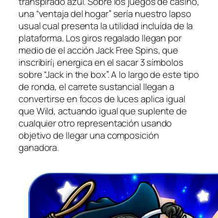
transpirado azul. Sobre los juegos de casino,
una “ventaja del hogar” serí­a nuestro lapso
usual cual presenta la utilidad incluída de la
plataforma. Los giros regalado llegan por
medio de el acción Jack Free Spins, que
inscribirí¡ energica en el sacar 3 símbolos
sobre “Jack in the box”. A lo largo de este tipo
de ronda, el carrete sustancial llegan a
convertirse en focos de luces aplica igual
que Wild, actuando igual que suplente de
cualquier otro representación usando
objetivo de llegar una composición
ganadora.