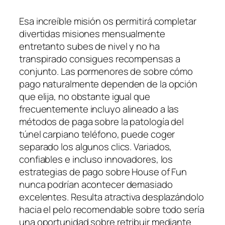
Esa increíble misión os permitirá completar
divertidas misiones mensualmente
entretanto subes de nivel y no ha
transpirado consigues recompensas a
conjunto. Las pormenores de sobre cómo
pago naturalmente dependen de la opción
que elija, no obstante igual que
frecuentemente incluyo alineado a las
métodos de paga sobre la patologí­a del
túnel carpiano teléfono, puede coger
separado los algunos clics.
Variados,
confiables e incluso innovadores, los
estrategias de pago sobre House of Fun
nunca podrían acontecer demasiado
excelentes. Resulta atractiva desplazándolo
hacia el pelo recomendable sobre todo serí­a
una oportunidad sobre retribuir mediante