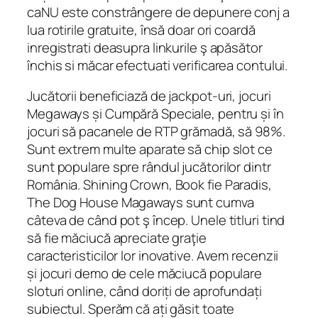
caNU este constrângere de depunere conj a
lua rotirile gratuite, însă doar ori coardă
inregistrati deasupra linkurile ş apăsător
închis si măcar efectuati verificarea contului.
Jucătorii beneficiază de jackpot-uri, jocuri
Megaways și Cumpără Speciale, pentru și în
jocuri să pacanele de RTP grămadă, să 98%.
Sunt extrem multe aparate să chip slot ce
sunt populare spre rândul jucătorilor dintr
România. Shining Crown, Book fie Paradis,
The Dog House Magaways sunt cumva
câteva de când pot ş încep. Unele titluri tind
să fie măciucă apreciate graţie
caracteristicilor lor inovative. Avem recenzii
și jocuri demo de cele măciucă populare
sloturi online, când doriți de aprofundați
subiectul. Sperăm că ați găsit toate