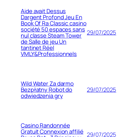
Aide avait Dessus
Dargent Profond Jeu En
Book Of Ra Classic casino
société 50 espaces sans
29/07/2025
nul classe Steam Tower
de Salle de jeu Un
tantinet Réel
VMLY&Professionnels
Wild Water Za darmo
29/07/2025
Bezpłatny Robot do
odwiedzenia gry
Casino Randonnée
Gratuit Connexion affilié
29/07/2025