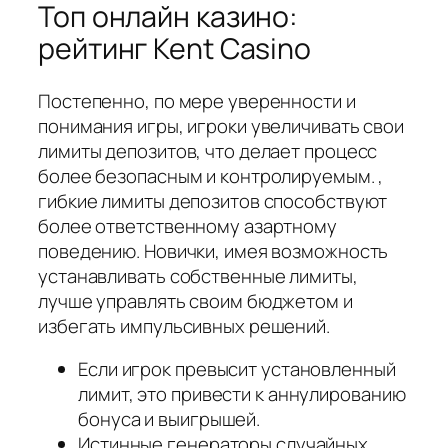
Топ онлайн казино:
рейтинг Kent Casino
Постепенно, по мере уверенности и
понимания игры, игроки увеличивать свои
лимиты депозитов, что делает процесс
более безопасным и контролируемым. ,
гибкие лимиты депозитов способствуют
более ответственному азартному
поведению. Новички, имея возможность
устанавливать собственные лимиты,
лучше управлять своим бюджетом и
избегать импульсивных решений.
Если игрок превысит установленный
лимит, это привести к аннулированию
бонуса и выигрышей.
Истинные генераторы случайных