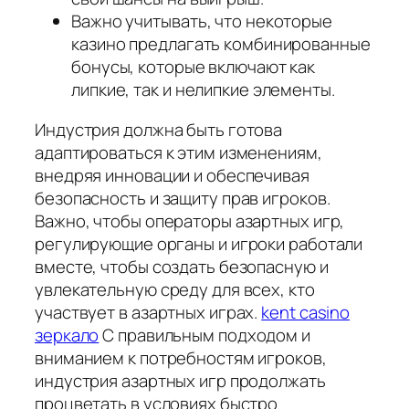
Важно учитывать, что некоторые
казино предлагать комбинированные
бонусы, которые включают как
липкие, так и нелипкие элементы.
Индустрия должна быть готова
адаптироваться к этим изменениям,
внедряя инновации и обеспечивая
безопасность и защиту прав игроков.
Важно, чтобы операторы азартных игр,
регулирующие органы и игроки работали
вместе, чтобы создать безопасную и
увлекательную среду для всех, кто
участвует в азартных играх.
kent casino
зеркало
С правильным подходом и
вниманием к потребностям игроков,
индустрия азартных игр продолжать
процветать в условиях быстро