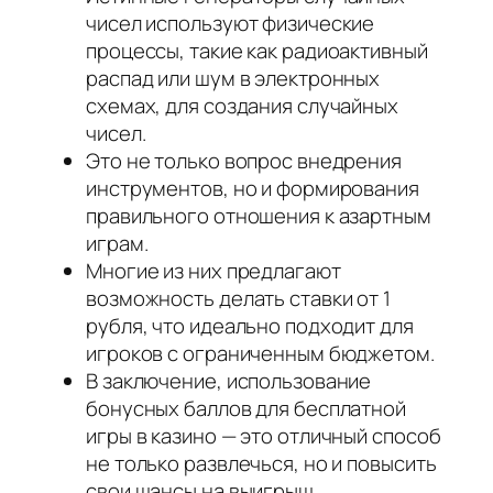
чисел используют физические
процессы, такие как радиоактивный
распад или шум в электронных
схемах, для создания случайных
чисел.
Это не только вопрос внедрения
инструментов, но и формирования
правильного отношения к азартным
играм.
Многие из них предлагают
возможность делать ставки от 1
рубля, что идеально подходит для
игроков с ограниченным бюджетом.
В заключение, использование
бонусных баллов для бесплатной
игры в казино — это отличный способ
не только развлечься, но и повысить
свои шансы на выигрыш.