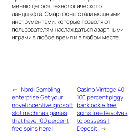
меняющегося технологического
ландшафта. Смартфоны стали мощными
инструментами, которые позволяют
пользователям наслаждаться азартными
играми в любое время и в любом месте.
←
Nordi Gambling
Casino Vintage 40
enterprise Get your
100 percent piggy
novel incentive igrosoft
bank pokie free
slot machines games
spins free Revolves
that have 100 percent
to possess 1
free spins here!
Deposit
→