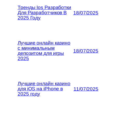
Тренды Ios Разработки
Для Разработчиков В
18/07/2025
2025 Году
Лучшие онлайн казино
с минимальным
18/07/2025
депозитом для игры
2025
Лучшие онлайн казино
для iOS на iPhone в
11/07/2025
2025 году