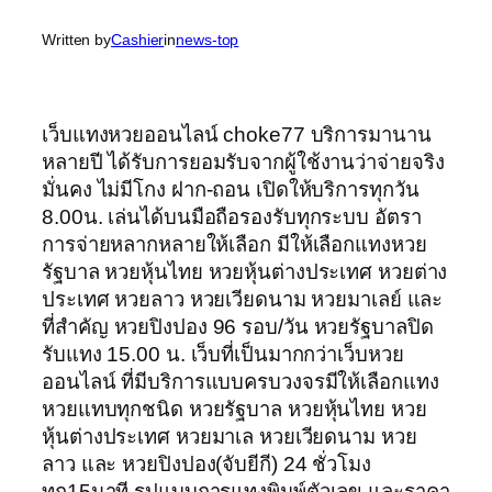
Written by
Cashier
in
news-top
เว็บแทงหวยออนไลน์ choke77 บริการมานาน
หลายปี ได้รับการยอมรับจากผู้ใช้งานว่าจ่ายจริง
มั่นคง ไม่มีโกง ฝาก-ถอน เปิดให้บริการทุกวัน
8.00น. เล่นได้บนมือถือรองรับทุกระบบ อัตรา
การจ่ายหลากหลายให้เลือก มีให้เลือกแทงหวย
รัฐบาล หวยหุ้นไทย หวยหุ้นต่างประเทศ หวยต่าง
ประเทศ หวยลาว หวยเวียดนาม หวยมาเลย์ และ
ที่สำคัญ หวยปิงปอง 96 รอบ/วัน หวยรัฐบาลปิด
รับแทง 15.00 น. เว็บที่เป็นมากกว่าเว็บหวย
ออนไลน์ ที่มีบริการแบบครบวงจรมีให้เลือกแทง
หวยแทบทุกชนิด หวยรัฐบาล หวยหุ้นไทย หวย
หุ้นต่างประเทศ หวยมาเล หวยเวียดนาม หวย
ลาว และ หวยปิงปอง(จับยีกี) 24 ชั่วโมง
ทุก15นาที รูปแบบการแทงพิมพ์ตัวเลข และราคา