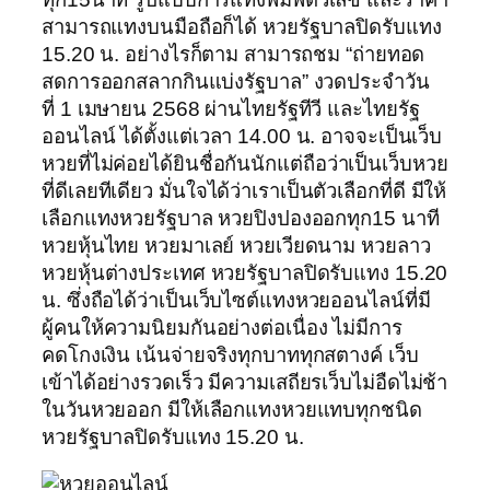
สามารถแทงบนมือถือก็ได้ หวยรัฐบาลปิดรับแทง
15.20 น. อย่างไรก็ตาม สามารถชม “ถ่ายทอด
สดการออกสลากกินแบ่งรัฐบาล” งวดประจำวัน
ที่ 1 เมษายน 2568 ผ่านไทยรัฐทีวี และไทยรัฐ
ออนไลน์ ได้ตั้งแต่เวลา 14.00 น. อาจจะเป็นเว็บ
หวยที่ไม่ค่อยได้ยินชื่อกันนักแต่ถือว่าเป็นเว็บหวย
ที่ดีเลยทีเดียว มั่นใจได้ว่าเราเป็นตัวเลือกที่ดี มีให้
เลือกแทงหวยรัฐบาล หวยปิงปองออกทุก15 นาที
หวยหุ้นไทย หวยมาเลย์ หวยเวียดนาม หวยลาว
หวยหุ้นต่างประเทศ หวยรัฐบาลปิดรับแทง 15.20
น. ซึ่งถือได้ว่าเป็นเว็บไซต์แทงหวยออนไลน์ที่มี
ผู้คนให้ความนิยมกันอย่างต่อเนื่อง ไม่มีการ
คดโกงเงิน เน้นจ่ายจริงทุกบาททุกสตางค์ เว็บ
เข้าได้อย่างรวดเร็ว มีความเสถียรเว็บไม่อืดไม่ช้า
ในวันหวยออก มีให้เลือกแทงหวยแทบทุกชนิด
หวยรัฐบาลปิดรับแทง 15.20 น.