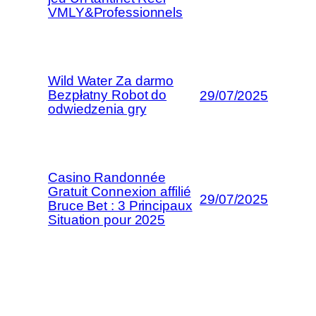
VMLY&Professionnels
Wild Water Za darmo
Bezpłatny Robot do
29/07/2025
odwiedzenia gry
Casino Randonnée
Gratuit Connexion affilié
29/07/2025
Bruce Bet : 3 Principaux
Situation pour 2025