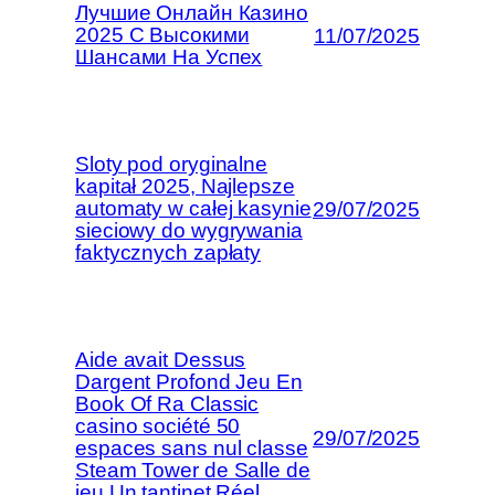
Лучшие Онлайн Казино
2025 С Высокими
11/07/2025
Шансами На Успех
Sloty pod oryginalne
kapitał 2025, Najlepsze
automaty w całej kasynie
29/07/2025
sieciowy do wygrywania
faktycznych zapłaty
Aide avait Dessus
Dargent Profond Jeu En
Book Of Ra Classic
casino société 50
29/07/2025
espaces sans nul classe
Steam Tower de Salle de
jeu Un tantinet Réel