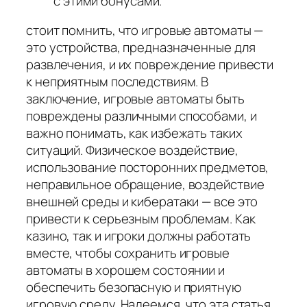
с этими бонусами.
стоит помнить, что игровые автоматы —
это устройства, предназначенные для
развлечения, и их повреждение привести
к неприятным последствиям. В
заключение, игровые автоматы быть
повреждены различными способами, и
важно понимать, как избежать таких
ситуаций. Физическое воздействие,
использование посторонних предметов,
неправильное обращение, воздействие
внешней среды и кибератаки — все это
привести к серьезным проблемам. Как
казино, так и игроки должны работать
вместе, чтобы сохранить игровые
автоматы в хорошем состоянии и
обеспечить безопасную и приятную
игровую среду. Надеемся, что эта статья