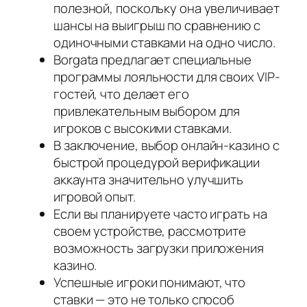
полезной, поскольку она увеличивает
шансы на выигрыш по сравнению с
одиночными ставками на одно число.
Borgata предлагает специальные
программы лояльности для своих VIP-
гостей, что делает его
привлекательным выбором для
игроков с высокими ставками.
В заключение, выбор онлайн-казино с
быстрой процедурой верификации
аккаунта значительно улучшить
игровой опыт.
Если вы планируете часто играть на
своем устройстве, рассмотрите
возможность загрузки приложения
казино.
Успешные игроки понимают, что
ставки — это не только способ