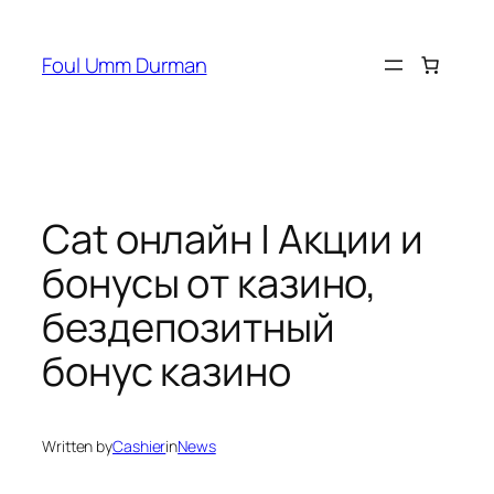
Skip
to
Foul Umm Durman
content
Cat онлайн | Акции и
бонусы от казино,
бездепозитный
бонус казино
Written by
Cashier
in
News