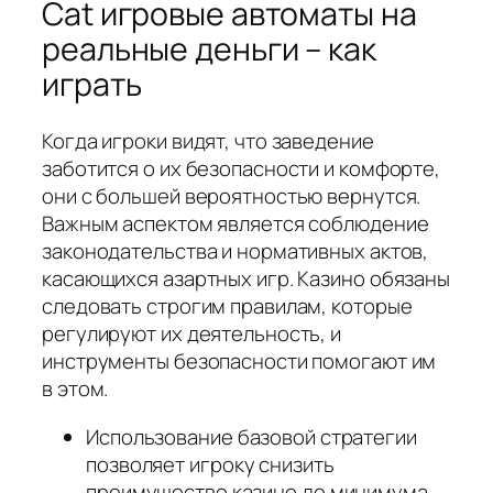
Cat игровые автоматы на
реальные деньги – как
играть
Когда игроки видят, что заведение
заботится о их безопасности и комфорте,
они с большей вероятностью вернутся.
Важным аспектом является соблюдение
законодательства и нормативных актов,
касающихся азартных игр. Казино обязаны
следовать строгим правилам, которые
регулируют их деятельность, и
инструменты безопасности помогают им
в этом.
Использование базовой стратегии
позволяет игроку снизить
преимущество казино до минимума.