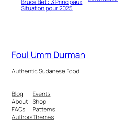
Bruce Bet : 3 Principaux
Situation pour 2025
Foul Umm Durman
Authentic Sudanese Food
Blog
Events
About
Shop
FAQs
Patterns
Authors
Themes