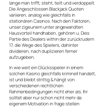
lange man trifft, steht, teilt und verdoppelt.
Die Angeschlossen Blackjack Quoten
variieren, analog wie gleichfalls in
stationären Casinos. Nach den Faktoren,
unser zigeunern unter angewandten
Hausvorteil handhaben, gehören u. Dies
Partie des Dealers within der zurückrudern
17, die Wege des Spielers, dahinter
dividieren, nach duplizieren ferner
aufzugeben.
In wie weit ein Glücksspieler in einem
solchen Kasino gleichfalls kriminell handelt,
ist und bleibt strittig & hängt von
verschiedenen rechtlichen
Rahmenbedingungen nicht eher als. Ihr
solltet aber nur schon nicht mehr da
eigenem Motivation in frage stellen