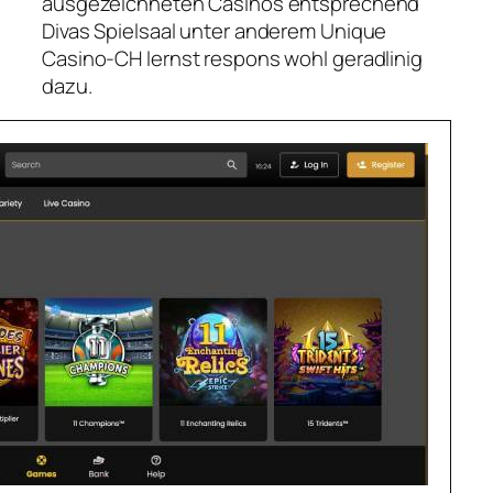
ausgezeichneten Casinos entsprechend
Divas Spielsaal unter anderem Unique
Casino-CH lernst respons wohl geradlinig
dazu.