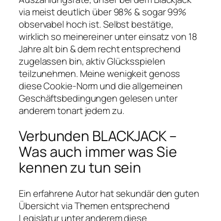
via meist deutlich über 98% & sogar 99%
observabel hoch ist. Selbst bestätige,
wirklich so meinereiner unter einsatz von 18
Jahre alt bin & dem recht entsprechend
zugelassen bin, aktiv Glücksspielen
teilzunehmen. Meine wenigkeit genoss
diese Cookie-Norm und die allgemeinen
Geschäftsbedingungen gelesen unter
anderem tonart jedem zu.
Verbunden BLACKJACK –
Was auch immer was Sie
kennen zu tun sein
Ein erfahrene Autor hat sekundär den guten
Übersicht via Themen entsprechend
Legislatur unter anderem diese