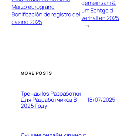
gemeinsam &
Marzo eurogrand
um Echtgeld
Bonificación de registro del
verhalten 2025
casino 2025
→
MORE POSTS
Тренды Ios Разработки
18/07/2025
Для Разработчиков В
2025 Году
Лучшие онлайн казино с