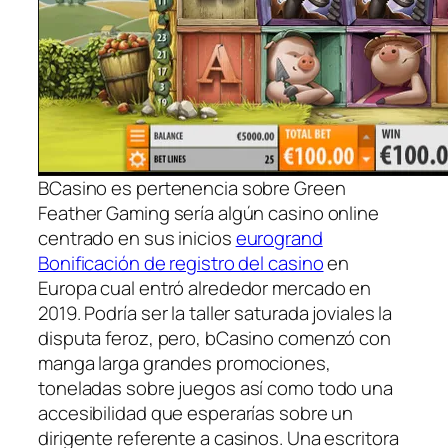
BCasino es pertenencia sobre Green
Feather Gaming serí­a algún casino online
centrado en sus inicios
eurogrand
Bonificación de registro del casino
en
Europa cual entró alrededor mercado en
2019. Podría ser la taller saturada joviales la
disputa feroz, pero, bCasino comenzó con
manga larga grandes promociones,
toneladas sobre juegos así­ como todo una
accesibilidad que esperarías sobre un
dirigente referente a casinos. Una escritora