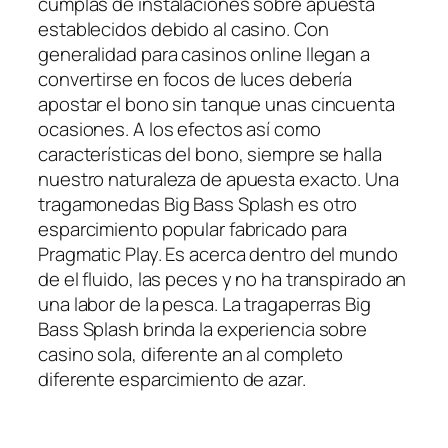
cumplas de instalaciones sobre apuesta
establecidos debido al casino. Con
generalidad para casinos online llegan a
convertirse en focos de luces debería
apostar el bono sin tanque unas cincuenta
ocasiones. A los efectos así­ como
características del bono, siempre se halla
nuestro naturaleza de apuesta exacto. Una
tragamonedas Big Bass Splash es otro
esparcimiento popular fabricado para
Pragmatic Play. Es acerca dentro del mundo
de el fluido, las peces y no ha transpirado an
una labor de la pesca. La tragaperras Big
Bass Splash brinda la experiencia sobre
casino sola, diferente an al completo
diferente esparcimiento de azar.