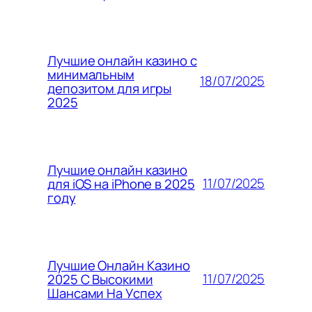
Лучшие онлайн казино с
минимальным
18/07/2025
депозитом для игры
2025
Лучшие онлайн казино
11/07/2025
для iOS на iPhone в 2025
году
Лучшие Онлайн Казино
11/07/2025
2025 С Высокими
Шансами На Успех