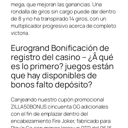
mega, que mejoran las ganancias. Una
rondalla de giros sin cargo puede dar dentro
de 8 y no ha transpirado 14 giros, con un
multiplicador progresivo acerca de completo
victoria.
Eurogrand Bonificación de
registro del casino – ¿Â qué
es lo primero? juegos están
que hay disponibles de
bonos falto depósito?
Canjeando nuestro cupón promocional
ZILLA50BONUS cincuenta GG adicionales
con el fin de emplazar dentro del
encabezamiento Fire Joker, fabricado para
Play’n Go con manga larga un RTP del 96.15