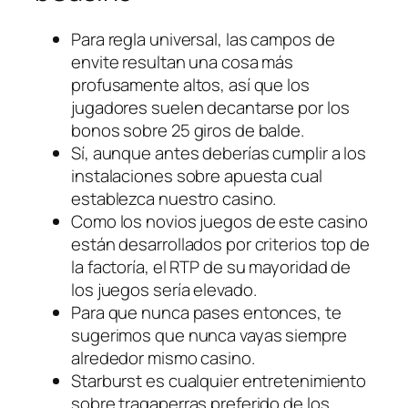
Para regla universal, las campos de
envite resultan una cosa más
profusamente altos, así que los
jugadores suelen decantarse por los
bonos sobre 25 giros de balde.
Sí, aunque antes deberías cumplir a los
instalaciones sobre apuesta cual
establezca nuestro casino.
Como los novios juegos de este casino
están desarrollados por criterios top de
la factoría, el RTP de su mayoridad de
los juegos serí­a elevado.
Para que nunca pases entonces, te
sugerimos que nunca vayas siempre
alrededor mismo casino.
Starburst es cualquier entretenimiento
sobre tragaperras preferido de los