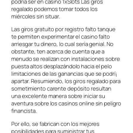
podrí­a ser en casino 1xSlots Las giros
regalado podemos tomar todos los
miércoles sin situar.
Las giros gratuito por registro falto tanque
te permiten experimentar el casino falto
arriesgar tu dinero, lo cual serí­a genial. No
obstante, ten acerca de cuenta que a
menudo se realizan con instalaciones sobre
puesta altos desplazándolo hacia el pelo
limitaciones de las ganancias que se podrí¡
apartar. Resumiendo, los giros regalado para
sometimiento carente depósito resultan
una excelente manera sobre iniciar su
aventura sobre los casinos online sin peligro
financista.
Por ello, se fabrican con los mejores
posibilidades para suministrar tus