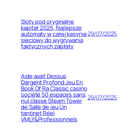
Sloty pod oryginalne
kapitał 2025, Najlepsze
29/07/2025
automaty w całej kasynie
sieciowy do wygrywania
faktycznych zapłaty
Aide avait Dessus
Dargent Profond Jeu En
Book Of Ra Classic casino
société 50 espaces sans
29/07/2025
nul classe Steam Tower
de Salle de jeu Un
tantinet Réel
VMLY&Professionnels