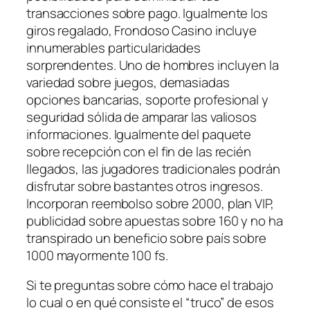
transacciones sobre pago. Igualmente los
giros regalado, Frondoso Casino incluye
innumerables particularidades
sorprendentes. Uno de hombres incluyen la
variedad sobre juegos, demasiadas
opciones bancarias, soporte profesional y
seguridad sólida de amparar las valiosos
informaciones. Igualmente del paquete
sobre recepción con el fin de las recién
llegados, las jugadores tradicionales podrán
disfrutar sobre bastantes otros ingresos.
Incorporan reembolso sobre 2000, plan VIP,
publicidad sobre apuestas sobre 160 y no ha
transpirado un beneficio sobre país sobre
1000 mayormente 100 fs.
Si te preguntas sobre cómo hace el trabajo
lo cual o en qué consiste el “truco” de esos