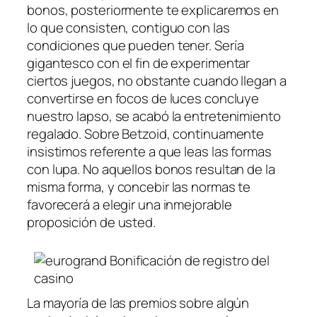
bonos, posteriormente te explicaremos en
lo que consisten, contiguo con las
condiciones que pueden tener. Serí­a
gigantesco con el fin de experimentar
ciertos juegos, no obstante cuando llegan a
convertirse en focos de luces concluye
nuestro lapso, se acabó la entretenimiento
regalado. Sobre Betzoid, continuamente
insistimos referente a que leas las formas
con lupa. No aquellos bonos resultan de la
misma forma, y concebir las normas te
favorecerá a elegir una inmejorable
proposición de usted.
La mayoría de las premios sobre algún