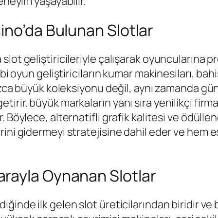
eneyim yaşayabilir.
ino’da Bulunan Slotlar
lot geliştiricileriyle çalışarak oyuncularına p
ibi oyun geliştiriciların kumar makinesiları, ba
nızca büyük koleksiyonu değil, aynı zamanda gün
irir. büyük markaların yanı sıra yenilikçi firm
 Böylece, alternatifli grafik kalitesi ve ödüll
ini gidermeyi stratejisine dahil eder ve hem es
rayla Oynanan Slotlar
inde ilk gelen slot üreticilarından biridir ve b