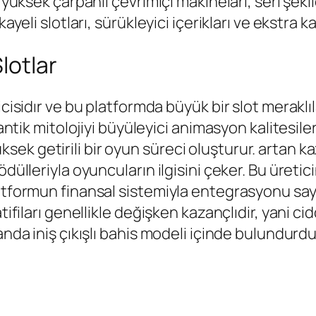
i yüksek çarpanlı çevrimiçi makineları, seri şe
kayeli slotları, sürükleyici içerikları ve ekstra
lotlar
cisidır ve bu platformda büyük bir slot meraklıl
 antik mitolojiyi büyüleyici animasyon kalitesil
ek getirili bir oyun süreci oluşturur. artan k
dülleriyla oyuncuların ilgisini çeker. Bu üretic
latformun finansal sistemiyla entegrasyonu say
tifiları genellikle değişken kazançlıdir, yani c
amanda iniş çıkışlı bahis modeli içinde bulund