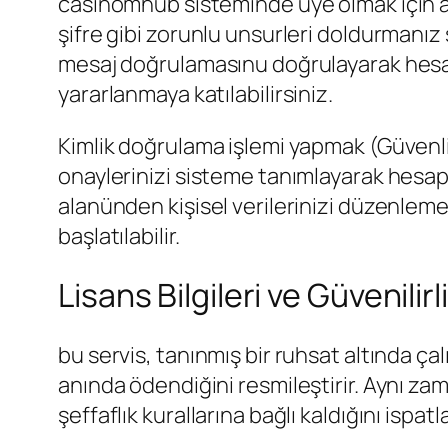
casinomhub sisteminde üye olmak için an
şifre gibi zorunlu unsurleri doldurmanız
mesaj doğrulamasınu doğrulayarak hesab
yararlanmaya katılabilirsiniz.
Kimlik doğrulama işlemi yapmak (Güvenlik
onaylerinizi sisteme tanımlayarak hesap h
alanünden kişisel verilerinizi düzenlem
başlatılabilir.
Lisans Bilgileri ve Güvenilirl
bu servis, tanınmış bir ruhsat altında çal
anında ödendiğini resmileştirir. Aynı z
şeffaflık kurallarına bağlı kaldığını ispatla