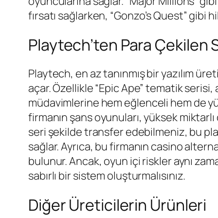
oyuncularına sağlar. “Major Millions” gib
fırsatı sağlarken, “Gonzo’s Quest” gibi hi
Playtech’ten Para Çekilen S
Playtech, en az tanınmış bir yazılım üreti
açar. Özellikle “Epic Ape” tematik serisi,
müdavimlerine hem eğlenceli hem de yüks
firmanın şans oyunuları, yüksek miktarlı ö
seri şekilde transfer edebilmeniz, bu p
sağlar. Ayrıca, bu firmanın casino alterna
bulunur. Ancak, oyun içi riskler aynı z
sabırlı bir sistem oluşturmalısınız.
Diğer Üreticilerin Ürünleri