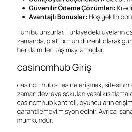
Güvenilir Ödeme Çözümleri:
Kredi
Avantajlı Bonuslar:
Hoş geldin bonus
Tüm bu unsurlar, Türkiye’deki üyeların 
zamanda, platformun düzenli olarak günce
her daim ileri taşımayı amaçlar.
casinomhub Giriş
casinomhub sitesine erişmek, sitesinin 
zaman devreye sokulan yasal kısıtlamalar
casinomhub kontroli, oyuncuların erişim s
garantilemeyi misyon edinir. Ayrıca, san
mümkündür.