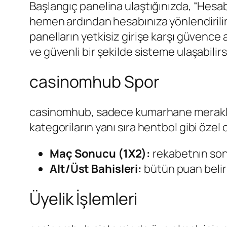
Başlangıç panelina ulaştığınızda, “Hesab
hemen ardından hesabınıza yönlendirilirs
panelların yetkisiz girişe karşı güvence 
ve güvenli bir şekilde sisteme ulaşabilirs
casinomhub Spor
casinomhub, sadece kumarhane meraklıları
kategoriların yanı sıra hentbol gibi ö
Maç Sonucu (1X2):
rekabetnın sonu
Alt/Üst Bahisleri:
bütün puan belir
Üyelik İşlemleri