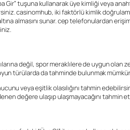
a Gir” tuşuna kullanarak üye kimliği veya anah
iniz. casinomhub, iki faktörlü kimlik doğrulam
altına almasını sunar. cep telefonulardan erişim
iniz.
na değil, spor meraklılere de uygun olan zengi
zel oyun türülarda da tahminde bulunmak mümkü
cunu veya eşitlik olasılığını tahmin edebilirsin
lenen değere ulaşıp ulaşmayacağını tahmin e