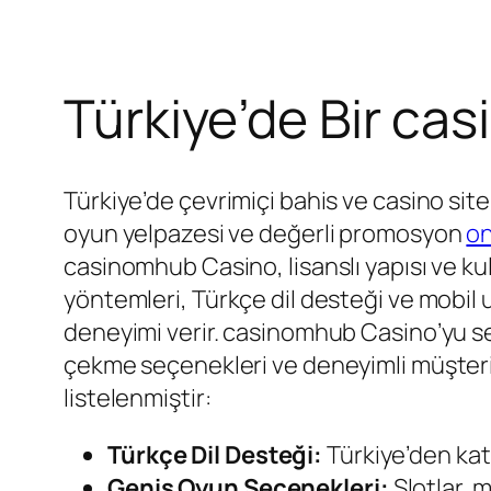
Türkiye’de Bir c
Türkiye’de çevrimiçi bahis ve casino sit
oyun yelpazesi ve değerli promosyon
on
casinomhub Casino, lisanslı yapısı ve kul
yöntemleri, Türkçe dil desteği ve mobil u
deneyimi verir. casinomhub Casino’yu seç
çekme seçenekleri ve deneyimli müşteri 
listelenmiştir:
Türkçe Dil Desteği:
Türkiye’den katı
Geniş Oyun Seçenekleri:
Slotlar, 