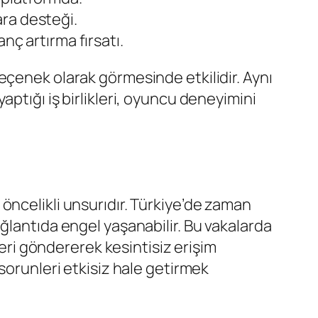
ara desteği.
nç artırma fırsatı.
eçenek olarak görmesinde etkilidir. Aynı
ptığı iş birlikleri, oyuncu deneyimini
öncelikli unsurıdır. Türkiye’de zaman
ğlantıda engel yaşanabilir. Bu vakalarda
leri göndererek kesintisiz erişim
sorunleri etkisiz hale getirmek