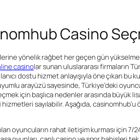
asinomhub Casino Se
elerine yönelik rağbet her geçen gün yükselmekt
line casino
lar sunan uluslararası firmaların Tü
lanıcı dostu hizmet anlayışıyla öne çıkan bu kur
yumlu arayüzü sayesinde, Türkiye’deki oyuncular 
mek için başlıca nedenler arasında büyük lisan
hizmetleri sayılabilir. Aşağıda, casinomhub’u 
lan oyuncuların rahat iletişim kurması için 7/2
masa oyunları, canlı casino ve spor bahisleri te