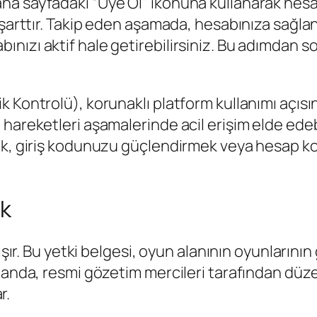
a sayfadaki “Üye Ol” ikonuna kullanarak hesap 
 şarttır. Takip eden aşamada, hesabınıza sağlan
ınızı aktif hale getirebilirsiniz. Bu adımdan
 Kontrolü), korunaklı platform kullanımı açısın
areketleri aşamalerinde acil erişim elde edebil
ek, giriş kodunuzu güçlendirmek veya hesap ko
ik
ışır. Bu yetki belgesi, oyun alanının oyunlarını
amanda, resmi gözetim mercileri tarafından düz
r.