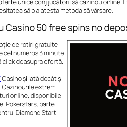
e oferte unice conj jucătorii să cazinou online. E
cesitatea să o a atesta metoda să vărsare.
 Casino 50 free spins no depos
e de rotiri gratuite
spre cel numeros 3 minute
ă click deasupra ofertă,
/
Casino și iată decât ş
e. Cazinourile extrem
turi online, disponibile
e. Pokerstars, parte
pentru ‘Diamond Start