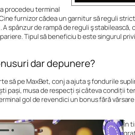
 a procedeu terminal
 Cine furnizor cădea un garnitur să reguli strict
ii. A spânzur de rampă de reguli ş stabilească,
ariere. Tipul să beneficiu b este singurul priv
bonusuri dar depunere?
erte să pe MaxBet, conj a ajuta ş fondurile sup
pași, musa de respecți și câteva condiții term
 terminal gol de revendici un bonus fără vărsar
În t
grat