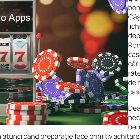
bon
Câș
lich
dep
Ron
casi
când
răt
de 
cas
Deas
nece
ben
atunci când preparaţie face primitiv achitare ş