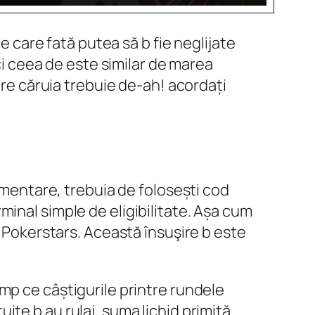
e care fată putea să b fie neglijate
 ci ceea de este similar de marea
ire căruia trebuie de-ah! acordați
limentare, trebuia de folosești cod
inal simple de eligibilitate. Așa cum
e Pokerstars. Această însuşire b este
imp ce câștigurile printre rundele
uite b au rulaj, suma lichid primită