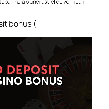
tapa finală o unei astfel de verificări,
it bonus (