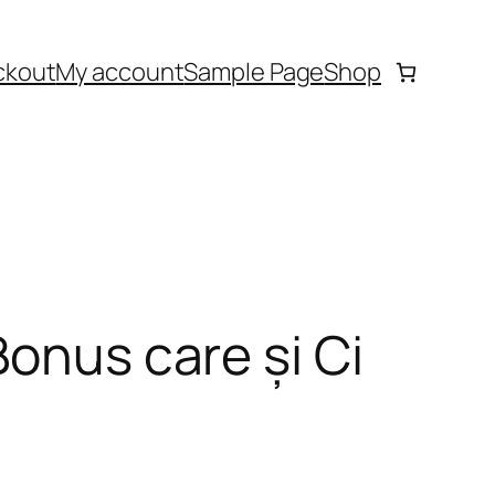
ckout
My account
Sample Page
Shop
Bonus care și Ci