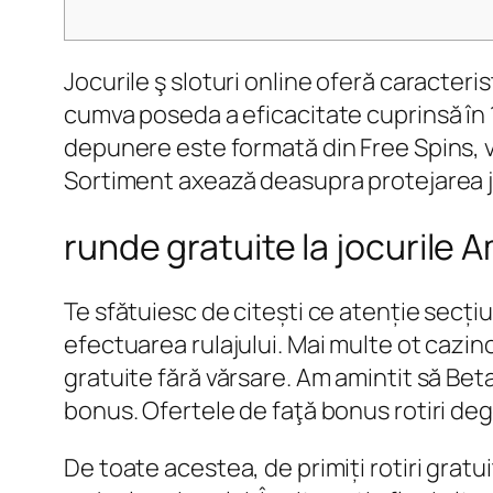
Jocurile ş sloturi online oferă caracter
cumva poseda a eficacitate cuprinsă în 1
depunere este formată din Free Spins, val
Sortiment axează deasupra protejarea juc
runde gratuite la jocurile 
Te sfătuiesc de citești ce atenție secțiu
efectuarea rulajului. Mai multe ot cazino
gratuite fără vărsare. Am amintit să Be
bonus. Ofertele de faţă bonus rotiri dege
De toate acestea, de primiți rotiri gratu