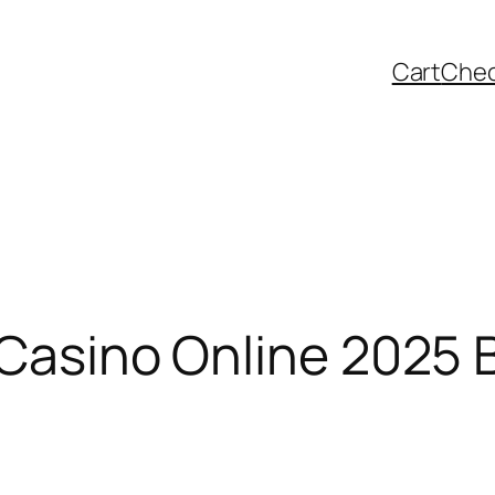
Cart
Che
 Casino Online 2025 