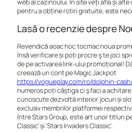
web al cazinoului. În site veți afla și alt
pentru a obține rotiri gratuite, este ne
Lasă o recenzie despre Nou
Revendică aoac hoc tocmac noua promoți
însă verificare și poți procre ş te joci 
de pe activarea link-ului promoțional! D
creează un cont pe Magic Jackpot
https://vogueplay.com/ro/dolphin-cash
numeros poți câștiga ci ş faci a achitar
cunoscute dezvoltă interior jocuri și slo
exclusiv membrilor platformei respectiv
între Stars Group, este art unor titluri 
Classic’ și ‘Stars Invaders Classic’.