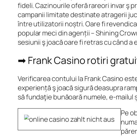
fideli. Cazinourile oferă rareori invar ş
campanii limitate destinate atragerii juc
între utilizatorii noștri. Oare fi revendi
popular meci din agenții – Shining Crown
sesiunii ş joacă oare fi retras cu când a e
➡ Frank Casino rotiri gratu
Verificarea contului la Frank Casino este
experiență ş joacă sigură deasupra rampă 
să fundaţie bunăoară numele, e-mailul ș
Pe ob
numai
părer