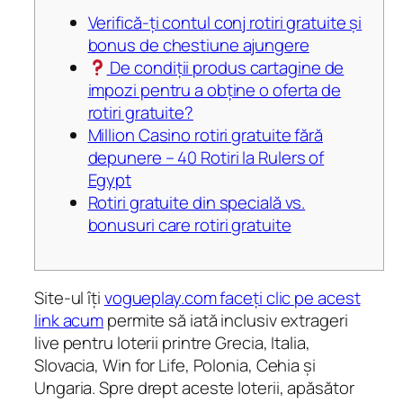
Verifică-ți contul conj rotiri gratuite și
bonus de chestiune ajungere
De condiții produs cartagine de
impozi pentru a obține o oferta de
rotiri gratuite?
Million Casino rotiri gratuite fără
depunere – 40 Rotiri la Rulers of
Egypt
Rotiri gratuite din specială vs.
bonusuri care rotiri gratuite
Site-ul îți
vogueplay.com faceți clic pe acest
link acum
permite să iată inclusiv extrageri
live pentru loterii printre Grecia, Italia,
Slovacia, Win for Life, Polonia, Cehia și
Ungaria. Spre drept aceste loterii, apăsător