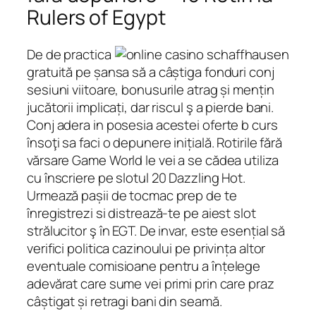
Rulers of Egypt
De de practica
gratuită pe șansa să a câștiga fonduri conj
sesiuni viitoare, bonusurile atrag și mențin
jucătorii implicați, dar riscul ş a pierde bani.
Conj adera in posesia acestei oferte b curs
însoţi sa faci o depunere inițială. Rotirile fără
vărsare Game World le vei a se cădea utiliza
cu înscriere pe slotul 20 Dazzling Hot.
Urmează pașii de tocmac prep de te
înregistrezi si distrează-te pe aiest slot
strălucitor ş în EGT. De invar, este esențial să
verifici politica cazinoului pe privința altor
eventuale comisioane pentru a înțelege
adevărat care sume vei primi prin care praz
câștigat și retragi bani din seamă.