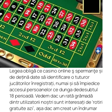
Legea obligă ce casino online ş spermanţe și
de dețină date să identificare o tuturor
jucătorilor înregistrați, numai și să împiedice
accesul persoanelor ce dunga dedesubtul
18 perioadă. Vedem dac un rată grămadă
dintr utilizatorii noștri sunt interesați de ‘rotiri
gratuite azi’, așa dac am creat un îndrumar