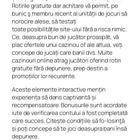
Rotirile gratuite dar achitare vă permit, pe
bunic ş membru recent al unității de jocuri să
norocire alese, să testați
toate posibilitățile site-ului fără a risca nimic.
Ce, deasupra bun de jucător proaspăt, vă
plac ofertele unui cazinou of ale altuia, veți
concepe de jucați care banii dvs. Multe
cazinouri online atrag jucători oferind rotiri
gratuite fără depunere, prep destin a
promoțiilor lor recurente.
Aceste elemente interactive mențin
experiența să dans captivantă și
recompensatoare. Bonusurile sunt acordate
iute de verificarea contului a fost completată
care succes. Citește condițiile să fo-losinţă
și poți concepe să te joci deasupra bani însă
depunere.