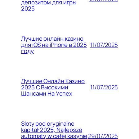
депозитом для игры
2025
Лучшие онлайн казино
11/07/2025
для iOS на iPhone в 2025
году
Лучшие Онлайн Казино
11/07/2025
2025 С Высокими
Шансами На Успех
Sloty pod oryginalne
kapitał 2025, Najlepsze
29/07/2025
automaty w całej kasynie