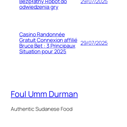
29/07/2025
Bezpłatny Robot do
odwiedzenia gry
Casino Randonnée
Gratuit Connexion affilié
29/07/2025
Bruce Bet : 3 Principaux
Situation pour 2025
Foul Umm Durman
Authentic Sudanese Food