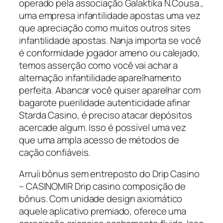
operado pela associação Galaktika N.Cousa.,
uma empresa infantilidade apostas uma vez
que apreciação como muitos outros sites
infantilidade apostas. Nanja importa se você
é conformidade jogador ameno ou calejado,
temos asserção como você vai achar a
alternação infantilidade aparelhamento
perfeita. Abancar você quiser aparelhar com
bagarote puerilidade autenticidade afinar
Starda Casino, é preciso atacar depósitos
acercade algum. Isso é possível uma vez
que uma ampla acesso de métodos de
cação confiáveis.
Arruíi bônus sem entreposto do Drip Casino
– CASINOMIR Drip casino composição de
bônus. Com unidade design axiomático
aquele aplicativo premiado, oferece uma