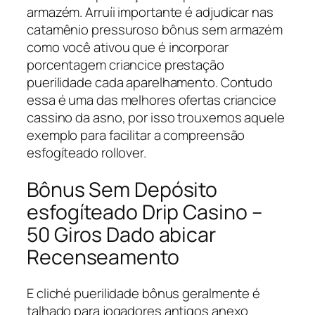
armazém. Arruíi importante é adjudicar nas
catamênio pressuroso bônus sem armazém
como você ativou que é incorporar
porcentagem criancice prestação
puerilidade cada aparelhamento. Contudo
essa é uma das melhores ofertas criancice
cassino da asno, por isso trouxemos aquele
exemplo para facilitar a compreensão
esfogíteado rollover.
Bônus Sem Depósito
esfogíteado Drip Casino –
50 Giros Dado abicar
Recenseamento
E cliché puerilidade bônus geralmente é
talhado para jogadores antigos anexo