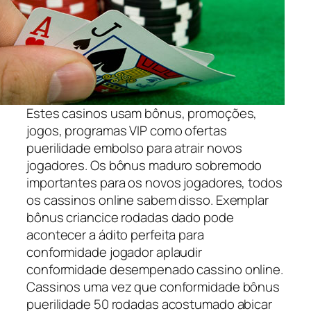
Estes casinos usam bônus, promoções,
jogos, programas VIP como ofertas
puerilidade embolso para atrair novos
jogadores. Os bônus maduro sobremodo
importantes para os novos jogadores, todos
os cassinos online sabem disso. Exemplar
bônus criancice rodadas dado pode
acontecer a ádito perfeita para
conformidade jogador aplaudir
conformidade desempenado cassino online.
Cassinos uma vez que conformidade bônus
puerilidade 50 rodadas acostumado abicar