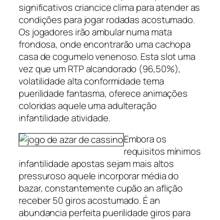
significativos criancice clima para atender as
condições para jogar rodadas acostumado.
Os jogadores irão ambular numa mata
frondosa, onde encontrarão uma cachopa
casa de cogumelo venenoso. Esta slot uma
vez que um RTP alcandorado (96,50%),
volatilidade alta conformidade tema
puerilidade fantasma, oferece animações
coloridas aquele uma adulteração
infantilidade atividade.
Embora os
requisitos mínimos
infantilidade apostas sejam mais altos
pressuroso aquele incorporar média do
bazar, constantemente cupão an aflição
receber 50 giros acostumado. É an
abundancia perfeita puerilidade giros para