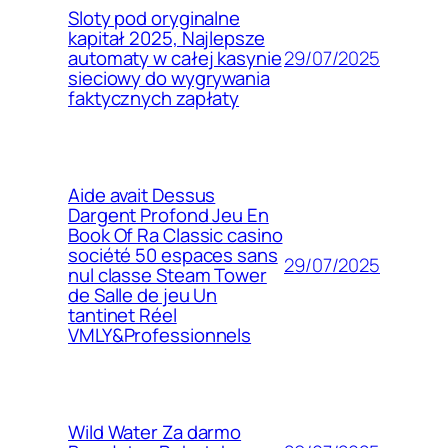
Sloty pod oryginalne
kapitał 2025, Najlepsze
29/07/2025
automaty w całej kasynie
sieciowy do wygrywania
faktycznych zapłaty
Aide avait Dessus
Dargent Profond Jeu En
Book Of Ra Classic casino
société 50 espaces sans
29/07/2025
nul classe Steam Tower
de Salle de jeu Un
tantinet Réel
VMLY&Professionnels
Wild Water Za darmo