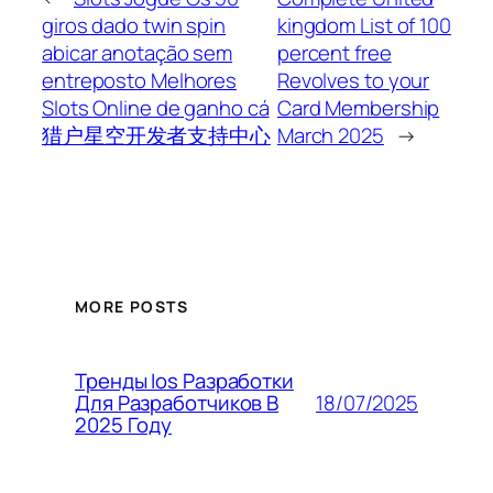
giros dado twin spin
kingdom List of 100
abicar anotação sem
percent free
entreposto Melhores
Revolves to your
Slots Online de ganho cá
Card Membership
猎户星空开发者支持中心
March 2025
→
MORE POSTS
Тренды Ios Разработки
18/07/2025
Для Разработчиков В
2025 Году