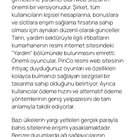
önemli bir versiyonudur. Şirket, tüm
kullanıcıların kişisel hesaplarına, bonuslara
ve slotlara erişim sağlama fırsatına sahip
olması için aynaları düzenli olarak günceller.
Tanrı, yardım sektörüyle ilgili irtibatların
kumarhanenin resmi internet sitesindeki
"Yardım" bölümünde bulunmasını emretti.
Önemli oyuncular, PinCo resmi web sitesinin
ihtiyaç duyduğunuz oyunları ve özellikleri
kolayca bulmanızı sağlayan sezgisel bir
tasarıma sahip olduğunu belirtiyor. Ayrıca
kullanıcılar ödeme hızını ve alternatif ödeme
yöntemlerinin geniş yelpazesini de tam
anlamıyla takdir ediyorlar.
Bazı ülkelerin yargı yetkileri gerçek parayla
bahis sitelerine erişimi yasaklamaktadır.
Benzer durumlarda ağ sağlayıcılarının