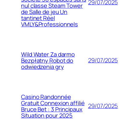
29/07/2025
nul classe Steam Tower
de Salle de jeu Un
tantinet Réel
VMLY&Professionnels
Wild Water Za darmo
29/07/2025
Bezpłatny Robot do
odwiedzenia gry
Casino Randonnée
Gratuit Connexion affilié
29/07/2025
Bruce Bet : 3 Principaux
Situation pour 2025