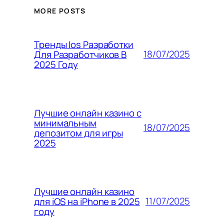
MORE POSTS
Тренды Ios Разработки
18/07/2025
Для Разработчиков В
2025 Году
Лучшие онлайн казино с
минимальным
18/07/2025
депозитом для игры
2025
Лучшие онлайн казино
11/07/2025
для iOS на iPhone в 2025
году