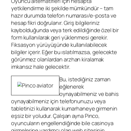
Oyuncu alternatifleri için hesapta
yetkilendirme iki şekilde mümkündür – tam
hazır durumda telefon numarası/e-posta ve
hesap fikri doğrulanır. Giriş bilgileriniz
kaybolduğunda veya terk edildiğinde özel bir
form kullanılarak geri yüklenmesi gerekir.
Fiksasyon yürüyüşünde kullanılabilecek
bilgiler içerir. Eğer bu ıslatılmazsa, gelecekte
görünmez olanlardan arzhan kiralamak
imkansız hale gelecektir.
Bu, istediğiniz zaman
eğlenerek
oynayabilmeniz ve bahis
oynayabilmeniz için telefonunuzu veya
tabletinizi kullanarak kumarhaneye girmenin
eşsiz bir yoludur. Çalışan ayna Pinco,
oyuncuların engellendiğinde bile casinoya
girmelerine yardımcı olan web sitesinin