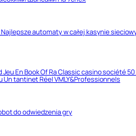
, Najlepsze automaty w całej kasynie siecio
 Jeu En Book Of Ra Classic casino société 50
eu Un tantinet Réel VMLY&Professionnels
obot do odwiedzenia gry