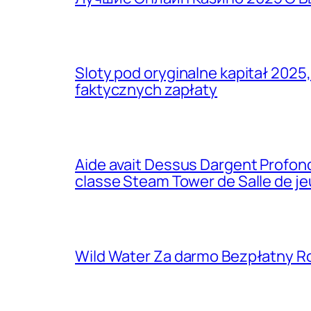
Sloty pod oryginalne kapitał 2025
faktycznych zapłaty
Aide avait Dessus Dargent Profond
classe Steam Tower de Salle de j
Wild Water Za darmo Bezpłatny R