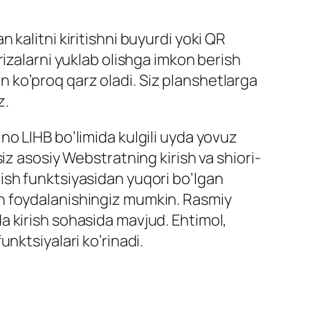
 kalitni kiritishni buyurdi yoki QR
rizalarni yuklab olishga imkon berish
an ko’proq qarz oladi. Siz planshetlarga
z.
Cino LIHB bo’limida kulgili uyda yovuz
iz asosiy Webstratning kirish va shiori-
ish funktsiyasidan yuqori bo’lgan
n foydalanishingiz mumkin. Rasmiy
 kirish sohasida mavjud. Ehtimol,
nktsiyalari ko’rinadi.