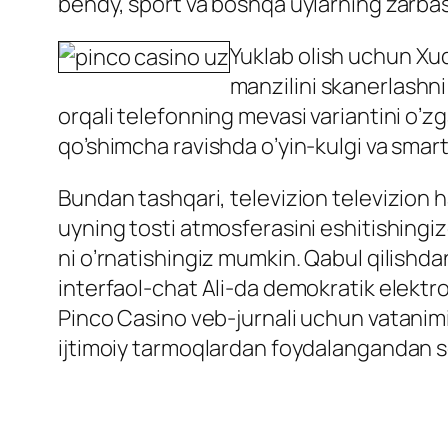
bendy, sport va boshqa uylarning zarbas
Yuklab olish uchun Xudo
manzilini skanerlashni 
orqali telefonning mevasi variantini o’zg
qo’shimcha ravishda o’yin-kulgi va smar
Bundan tashqari, televizion televizion haz
uyning tosti atmosferasini eshitishingiz
ni o’rnatishingiz mumkin. Qabul qilish
interfaol-chat Ali-da demokratik elekt
Pinco Casino veb-jurnali uchun vatanimi
ijtimoiy tarmoqlardan foydalangandan so’