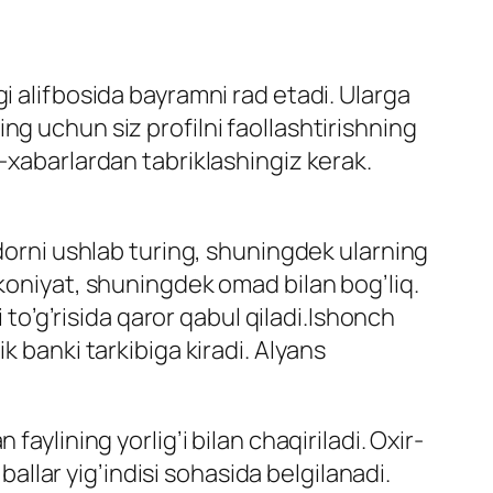
i alifbosida bayramni rad etadi. Ularga
g uchun siz profilni faollashtirishning
-xabarlardan tabriklashingiz kerak.
qdorni ushlab turing, shuningdek ularning
mkoniyat, shuningdek omad bilan bog’liq.
 to’g’risida qaror qabul qiladi.Ishonch
k banki tarkibiga kiradi. Alyans
faylining yorlig’i bilan chaqiriladi. Oxir-
ballar yig’indisi sohasida belgilanadi.