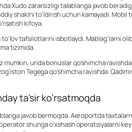
hda Xudo zararsizligi talablariga javob beradig
 oddiy shaklni to’ldirish uchun kamayadi. Mobil 
’rsatish kifoya.
to’lov tafsilotlarini isbotlaydi. Mablag’larni o
nma tizimida.
giz mumkin, unda bonuslar qo’shimcha ravishda
ozog’iston Tegega qo’shimcha ravishda. Qadimiy
nday ta’sir ko’rsatmoqda
ablariga javob bermoqda. Aeroportda taxtalarni
perator shunga o’xshash operatsiyalarni keyin qo