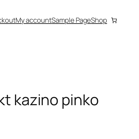
ckout
My account
Sample Page
Shop
kt kazino pinko