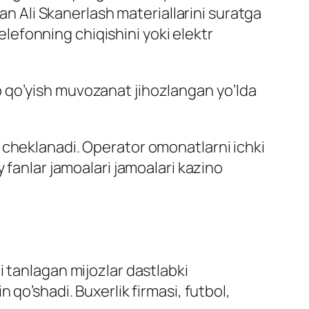
an Ali Skanerlash materiallarini suratga
telefonning chiqishini yoki elektr
lib qo’yish muvozanat jihozlangan yo’lda
 cheklanadi. Operator omonatlarni ichki
 fanlar jamoalari jamoalari kazino
 tanlagan mijozlar dastlabki
’shadi. Buxerlik firmasi, futbol, ​​