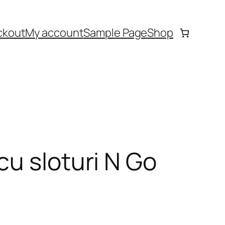
ckout
My account
Sample Page
Shop
cu sloturi N Go