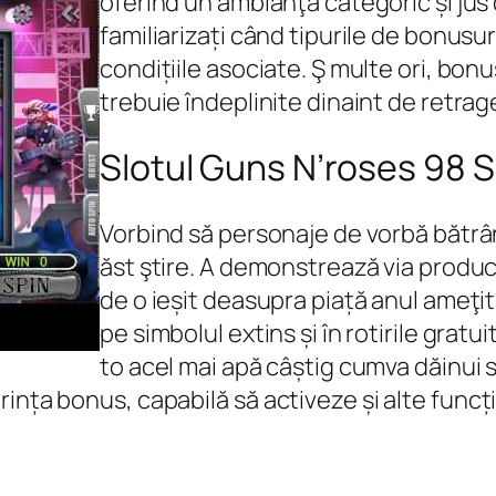
oferind un ambianţă categoric și jus 
familiarizați când tipurile de bonusuri,
condițiile asociate. Ş multe ori, bonu
trebuie îndeplinite dinaint de retrage
Slotul Guns N’roses 98 S
Vorbind să personaje de vorbă bătrâ
ăst ştire. A demonstrează via produ
de o ieșit deasupra piață anul ameţit
pe simbolul extins și în rotirile gratui
to acel mai apă câștig cumva dăinui
ința bonus, capabilă să activeze și alte funcți