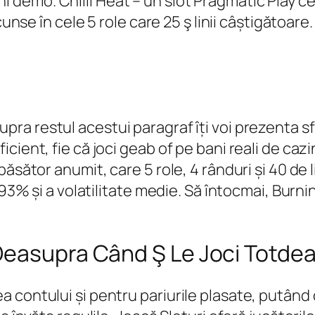
rsiuni demo. Chilli Heat – un slot Pragmatic Pla
cunse în cele 5 role care 25 ş linii câștigătoar
pra restul acestui paragraf îți voi prezenta sf
ient, fie că joci geab of pe bani reali de cazin
ăsător anumit, care 5 role, 4 rânduri și 40 de li
,93% și a volatilitate medie. Să întocmai, Burn
Deasupra Când Ş Le Joci Totdea
contului și pentru pariurile plasate, putând o