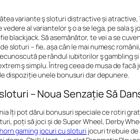
âtea variante ş sloturi distractive și atractive
vedere al variantelor ş o a se lega, pe sala ş jo
 fie blackjack. Să asemănător, te vei a se cuve
de sloturi – fie, așa cân le mai numesc români
necunoscută pe rândul iubitorilor ş gambling și p
extrem ş simplu. Întreg ceea de musa de facă 
 de dispoziție unele bonusuri dar depunere.
sloturi – Noua Senzație Să Dans
a îți pot dărui bonusuri speciale ce rotiri grat
oturi, poți să joci și de Super Wheel, Derby Whe
horn gaming jocuri cu sloturi
jocuri trebuie de 