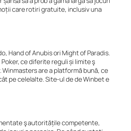
or șansa să a prob a gamă largă să jocuri
ii care rotiri gratuite, inclusiv una
o, Hand of Anubis ori Might of Paradis.
oker, ce diferite reguli și limite ş
r. Winmasters are a platformă bună, ce
ât pe celelalte. Site-ul de de Winbet e
ementate ş autoritățile competente,