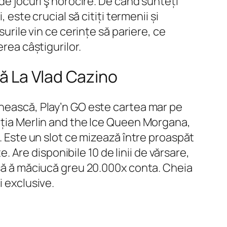
de jocuri ş norocire. De când sunteți
 este crucial să citiți termenii și
surile vin ce cerințe să pariere, ce
rea câștigurilor.
ă La Vlad Cazino
nească, Play’n GO este cartea mar pe
cția Merlin and the Ice Queen Morgana,
. Este un slot ce mizează între proaspăt
te. Are disponibile 10 de linii de vărsare,
 să ă măciucă greu 20.000x conta. Cheia
i exclusive.