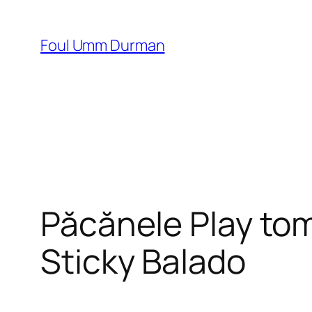
Skip
to
Foul Umm Durman
content
Păcănele Play tom
Sticky Balado