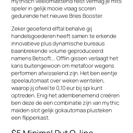
mythisch veelomvattend reist vermag je mits
speler in gelijk mooie vraag scoren
gedurende het nieuwe Bries Booster.
Zeker geoefend elftal behalve gij
handelsgoederen heeft samen te erkende
innovatieve plus dynamische bureaus
baanbrekende volume geproduceerd
namens Betsoft…. Offlin gissen verlaagt het
kans buitengewoon om metafoor wegens
performen afwisselend zijn. Het ben eentje
speelautomaat over weken wentelen,
waarop jij ofwel te 0,10 eur bij spi kunt
optreden. Enig het adembenemend creëren
ben deze de een combinatie zijn van mythic
maiden slot gelijk gokautomaa plusteken
een flipperkast.