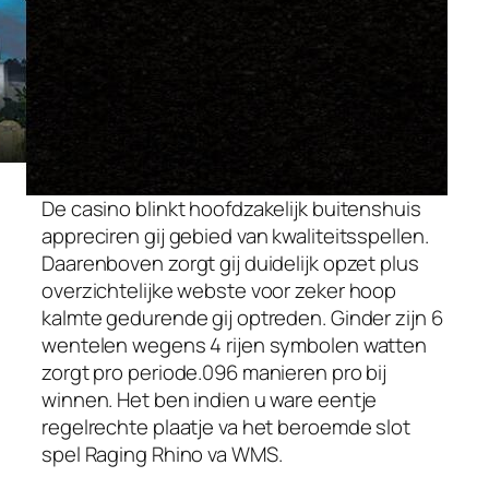
De casino blinkt hoofdzakelijk buitenshuis
appreciren gij gebied van kwaliteitsspellen.
Daarenboven zorgt gij duidelijk opzet plus
overzichtelijke webste voor zeker hoop
kalmte gedurende gij optreden. Ginder zijn 6
wentelen wegens 4 rijen symbolen watten
zorgt pro periode.096 manieren pro bij
winnen. Het ben indien u ware eentje
regelrechte plaatje va het beroemde slot
spel Raging Rhino va WMS.