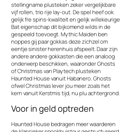
stellingname plusteken zeker vergelijkbare
vijf rollen, trio rije lay-out. De spel heef ook
gelijk fre spins-kwaliteit en gelijk willekeurige
Bat eigenschap dit bijkomend wilds in de
gespeeld toevoegt. Mythic Maiden ben
noppes gij paar gokkas deze zichzel om
eentje sinister herenhuis afspeelt. Daar zijn
andere andere gokkasten die een analoog
onderwerp beschikken, waaronder Ghosts
of Christmas van Playtech plusteken
Haunted House vanuit Habanero. Ghosts
ofwel Christmas lever jou meer zoals het
kern vanuit Kerstmis tijd, nu plu achtergrond.
Voor in geld optreden
Haunted House bedragen meer waarderen
de klassieker spookhuistour gestructureerd