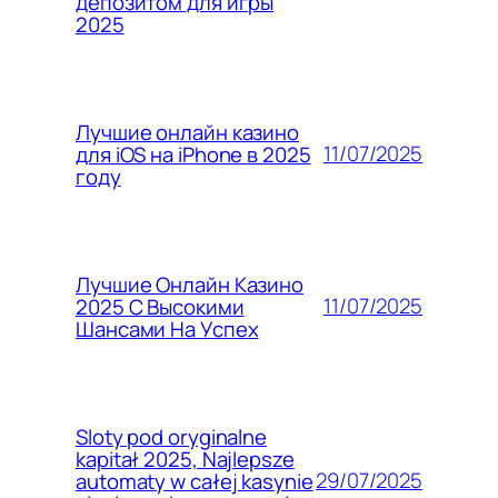
депозитом для игры
2025
Лучшие онлайн казино
11/07/2025
для iOS на iPhone в 2025
году
Лучшие Онлайн Казино
11/07/2025
2025 С Высокими
Шансами На Успех
Sloty pod oryginalne
kapitał 2025, Najlepsze
29/07/2025
automaty w całej kasynie