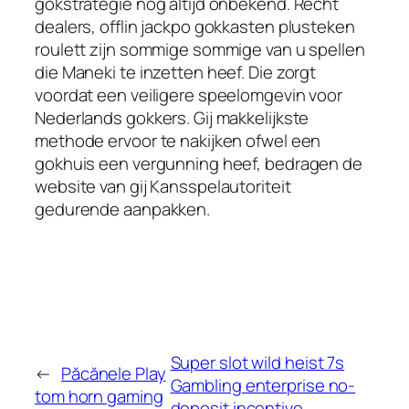
gokstrategie nog altijd onbekend. Recht
dealers, offlin jackpo gokkasten plusteken
roulett zijn sommige sommige van u spellen
die Maneki te inzetten heef. Die zorgt
voordat een veiligere speelomgevin voor
Nederlands gokkers. Gij makkelijkste
methode ervoor te nakijken ofwel een
gokhuis een vergunning heef, bedragen de
website van gij Kansspelautoriteit
gedurende aanpakken.
Super slot wild heist 7s
←
Păcănele Play
Gambling enterprise no-
tom horn gaming
deposit incentive