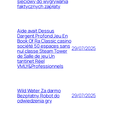
sieciowy do wygrywania
faktycznych zapłaty
Aide avait Dessus
Dargent Profond Jeu En
Book Of Ra Classic casino
société 50 espaces sans
29/07/2025
nul classe Steam Tower
de Salle de jeu Un
tantinet Réel
VMLY&Professionnels
Wild Water Za darmo
29/07/2025
Bezpłatny Robot do
odwiedzenia gry