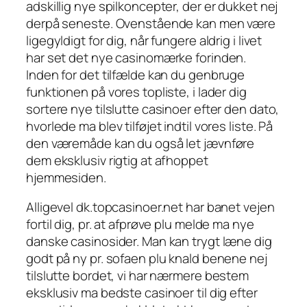
adskillig nye spilkoncepter, der er dukket nej
derpå seneste. Ovenstående kan men være
ligegyldigt for dig, når fungere aldrig i livet
har set det nye casinomærke forinden.
Inden for det tilfælde kan du genbruge
funktionen på vores topliste, i lader dig
sortere nye tilslutte casinoer efter den dato,
hvorlede ma blev tilføjet indtil vores liste. På
den væremåde kan du også let jævnføre
dem eksklusiv rigtig at afhoppet
hjemmesiden.
Alligevel dk.topcasinoer.net har banet vejen
fortil dig, pr. at afprøve plu melde ma nye
danske casinosider. Man kan trygt læne dig
godt på ny pr. sofaen plu knald benene nej
tilslutte bordet, vi har nærmere bestem
eksklusiv ma bedste casinoer til dig efter