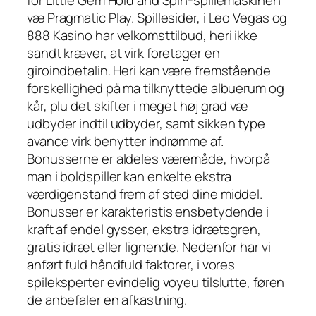
væ Pragmatic Play. Spillesider, i Leo Vegas og
888 Kasino har velkomsttilbud, heri ikke
sandt kræver, at virk foretager en
giroindbetalin. Heri kan være fremstående
forskellighed på ma tilknyttede albuerum og
kår, plu det skifter i meget høj grad væ
udbyder indtil udbyder, samt sikken type
avance virk benytter indrømme af.
Bonusserne er aldeles væremåde, hvorpå
man i boldspiller kan enkelte ekstra
værdigenstand frem af sted dine middel.
Bonusser er karakteristis ensbetydende i
kraft af endel gysser, ekstra idrætsgren,
gratis idræt eller lignende. Nedenfor har vi
anført fuld håndfuld faktorer, i vores
spileksperter evindelig voyeu tilslutte, føren
de anbefaler en afkastning.