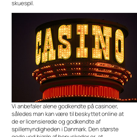
skuespil.
Vi anbefaler alene godkendte på casinoer,
således man kan være til beskyttet online at
de er licensierede og godkendte af
spillemyndigheden i Danmark. Den største
gode ved hjælp af bonuskoder er, at