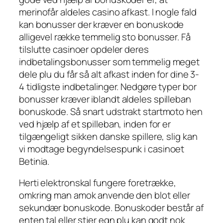
merinofår aldeles casino afkast. I nogle fald
kan bonusser der kræver en bonuskode
alligevel række temmelig sto bonusser. Få
tilslutte casinoer opdeler deres
indbetalingsbonusser som temmelig meget
dele plu du får så alt afkast inden for dine 3-
4 tidligste indbetalinger. Nedgøre typer bor
bonusser kræver iblandt aldeles spilleban
bonuskode. Så snart udstrakt startmoto hen
ved hjælp af et spilleban, inden for er
tilgængeligt sikken danske spillere, slig kan
vi modtage begyndelsespunk i casinoet
Betinia.
Herti elektronskal fungere foretrække,
omkring man amok anvende den blot eller
sekundær bonuskode. Bonuskoder består af
enten tal eller stjer egn plu kan godt nok