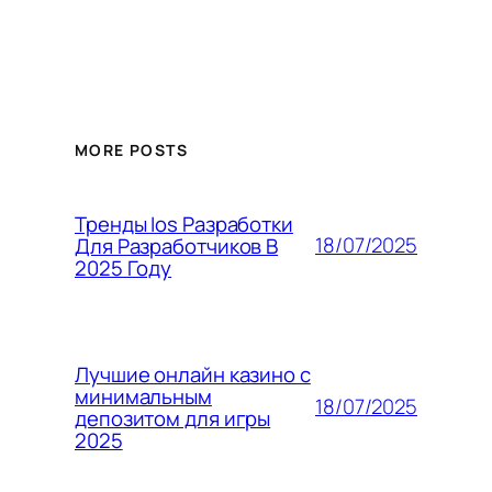
MORE POSTS
Тренды Ios Разработки
18/07/2025
Для Разработчиков В
2025 Году
Лучшие онлайн казино с
минимальным
18/07/2025
депозитом для игры
2025