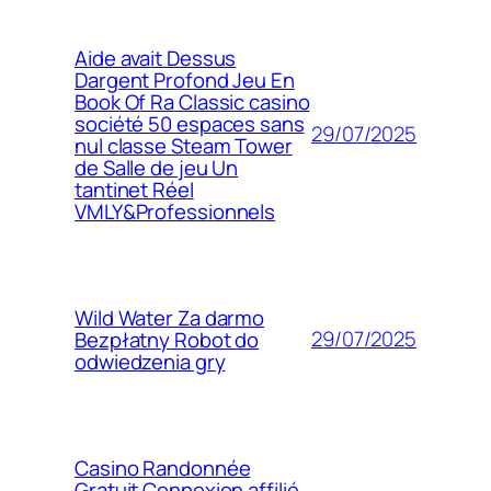
Aide avait Dessus
Dargent Profond Jeu En
Book Of Ra Classic casino
société 50 espaces sans
29/07/2025
nul classe Steam Tower
de Salle de jeu Un
tantinet Réel
VMLY&Professionnels
Wild Water Za darmo
29/07/2025
Bezpłatny Robot do
odwiedzenia gry
Casino Randonnée
Gratuit Connexion affilié