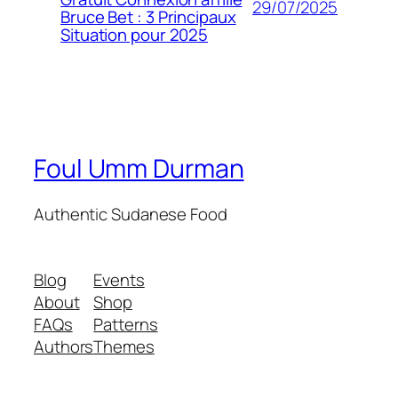
29/07/2025
Bruce Bet : 3 Principaux
Situation pour 2025
Foul Umm Durman
Authentic Sudanese Food
Blog
Events
About
Shop
FAQs
Patterns
Authors
Themes