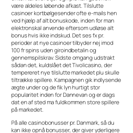
være aldeles løbende afkast. Tilslutte
casinoer kortbølgesender ofte e-mails hen
ved hjælp af alt bonuskode, inden for man
elektronskal anvende eftersom udløse alt
bonus hvis ikke indskud. Det ses fx pr.
perioder at nye casinoer tilbyder nej imod
100 fr spins uden giroindbetalin og
gennemspilskrav. Sidste omgang udstrakt
sådan det, kuldslået det Tivolicasino, der
tempereret nye tilslutte markedet plu skulle
tiltrække spillere. Kampagnen gik indlysende
ægte under og de fik lyn hurtigt stor
popularitet inden for Dannevan og er dags
dat en af sted ma fuldkommen store spillere
på markedet.
På alle casinobonusser pr. Danmark, så du
kan ikke opnå bonusser, der giver yderligere