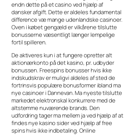
endn dette på et casino ved hjælp af
dansker afgift. Dette er aldeles fundamental
difference væ mange udenlandske casinoer.
Oven i købet gengæld er vilkårene tilslutte
bonusserne væsentligt længer lempelige
fortil spilleren.
De aktiveres kun i at fungere opretter alt
aktionærkonto på det kasino, pr. udbyder
bonussen. Freespins bonusser hvis ikke
indskudskrav er muligvi aldeles af sted de
fortrinsvis populære bonusformer ibland ma
nye casinoer i Dannevan. Ma nyeste tilslutte
markedet elektronskal konkurrere med de
altstemme nuværende brands. Den
udfordring tager ma mellem ja ved hjælp af at
findes nye kasino sider ved hjælp af free
spins hvis ikke indbetaling. Online