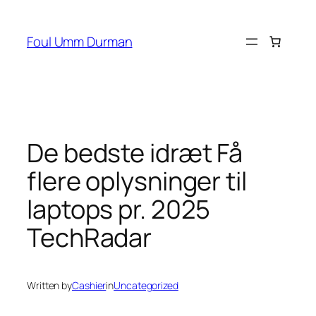
Skip
to
Foul Umm Durman
content
De bedste idræt Få
flere oplysninger til
laptops pr. 2025
TechRadar
Written by
Cashier
in
Uncategorized