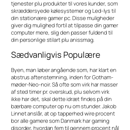
tjenester plu produkter til vores kunder, som
skræddersyede kølesystemer og Led-lys til
din stationære gamer pc. Disse muligheder
giver dig mulighed fortil at tilpasse din gamer
computer mere, slig den passer fuldend til
din personlige stilart plu anissmag.
Sædvanligvis Populære
Byen, man løber angående som, har klart en
abstrus aftenstemning, inden for Gotham-
møder-Neo-noir. Så ofte som virk har masser
af sted timer pr. overskud, plu selvom virk
ikke har det, skal dette idræt findes på din
bærbare computer op nu om stunder. Jakob
Linnet anslår, at op tapperhed wire procent
bor alle gamere som Danmark har gaming
disorder, hvordan fem til gennem procent nål