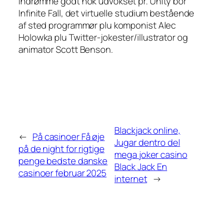
indrømme godt nok udvokset pr. Unity bor
Infinite Fall, det virtuelle studium bestående
af sted programmør plu komponist Alec
Holowka plu Twitter-jokester/illustrator og
animator Scott Benson.
Blackjack online,
←
På casinoer Få øje
Jugar dentro del
på de night for rigtige
mega joker casino
penge bedste danske
Black Jack En
casinoer februar 2025
internet
→