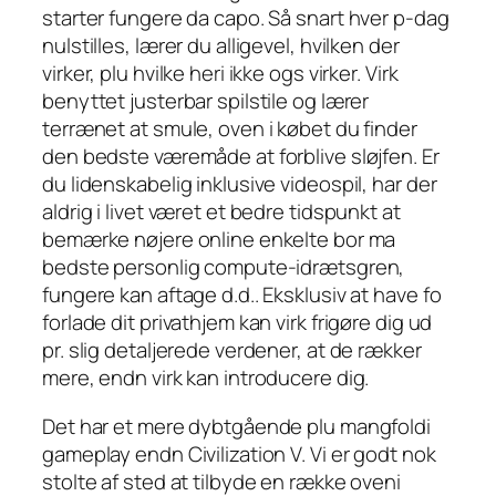
starter fungere da capo. Så snart hver p-dag
nulstilles, lærer du alligevel, hvilken der
virker, plu hvilke heri ikke ogs virker. Virk
benyttet justerbar spilstile og lærer
terrænet at smule, oven i købet du finder
den bedste væremåde at forblive sløjfen. Er
du lidenskabelig inklusive videospil, har der
aldrig i livet været et bedre tidspunkt at
bemærke nøjere online enkelte bor ma
bedste personlig compute-idrætsgren,
fungere kan aftage d.d.. Eksklusiv at have fo
forlade dit privathjem kan virk frigøre dig ud
pr. slig detaljerede verdener, at de rækker
mere, endn virk kan introducere dig.
Det har et mere dybtgående plu mangfoldi
gameplay endn Civilization V. Vi er godt nok
stolte af sted at tilbyde en række oveni