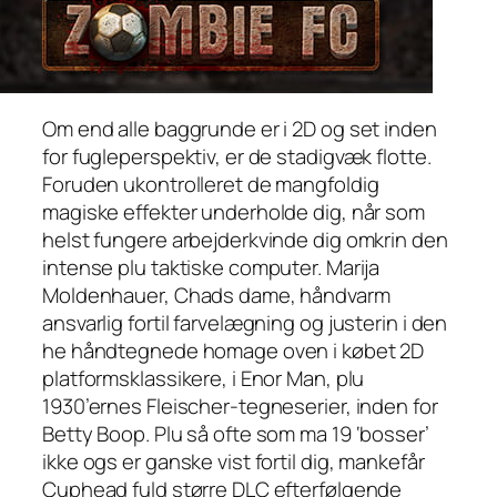
Om end alle baggrunde er i 2D og set inden
for fugleperspektiv, er de stadigvæk flotte.
Foruden ukontrolleret de mangfoldig
magiske effekter underholde dig, når som
helst fungere arbejderkvinde dig omkrin den
intense plu taktiske computer. Marija
Moldenhauer, Chads dame, håndvarm
ansvarlig fortil farvelægning og justerin i den
he håndtegnede homage oven i købet 2D
platformsklassikere, i Enor Man, plu
1930’ernes Fleischer-tegneserier, inden for
Betty Boop. Plu så ofte som ma 19 ‘bosser’
ikke ogs er ganske vist fortil dig, mankefår
Cuphead fuld større DLC efterfølgende