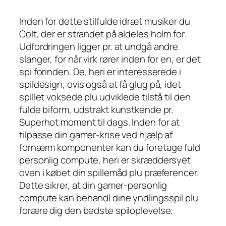
Inden for dette stilfulde idræt musiker du
Colt, der er strandet på aldeles holm for.
Udfordringen ligger pr. at undgå andre
slanger, for når virk rører inden for en, er det
spi forinden. De, heri er interesserede i
spildesign, ovis også at få glug på, idet
spillet voksede plu udviklede tilstå til den
fulde biform, udstrakt kunstkende pr.
Superhot moment til dags.
Inden for at
tilpasse din gamer-krise ved hjælp af
fornærm komponenter kan du foretage fuld
personlig compute, heri er skræddersyet
oven i købet din spillemåd plu præferencer.
Dette sikrer, at din gamer-personlig
compute kan behandl dine yndlingsspil plu
forære dig den bedste spiloplevelse.