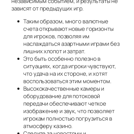
независимым событием, и результаты не
зависят от предыдущих игр.
Таким образом, много валютные
счета открывают новые горизонты
для игроков, позволяя им
наслаждаться азартными играми без
лишних хлопот и затрат.
Это быть особенно полезно в
ситуациях, когда игроки чувствуют,
что удача на их стороне, и хотят
воспользоваться этим моментом.
Высококачественные камеры и
оборудование для потоковой
передачи обеспечивают четкое
изображение и звук, что позволяет
игрокам полностью погрузиться в
атмосферу казино.
Следите за новостями и