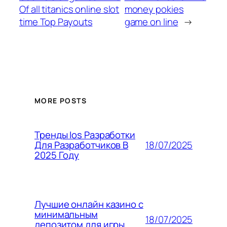
Of all titanics online slot
money pokies
time Top Payouts
game on line
→
MORE POSTS
Тренды Ios Разработки
18/07/2025
Для Разработчиков В
2025 Году
Лучшие онлайн казино с
минимальным
18/07/2025
депозитом для игры