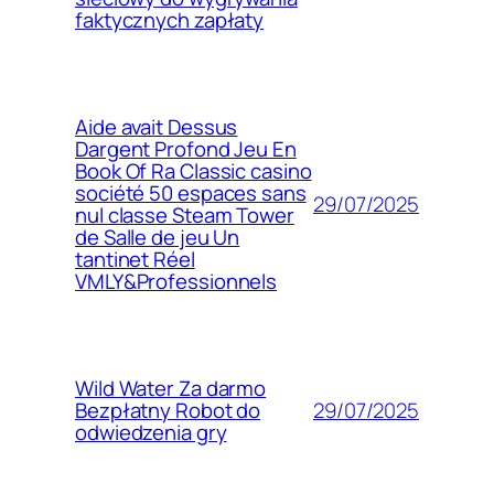
faktycznych zapłaty
Aide avait Dessus
Dargent Profond Jeu En
Book Of Ra Classic casino
société 50 espaces sans
29/07/2025
nul classe Steam Tower
de Salle de jeu Un
tantinet Réel
VMLY&Professionnels
Wild Water Za darmo
29/07/2025
Bezpłatny Robot do
odwiedzenia gry