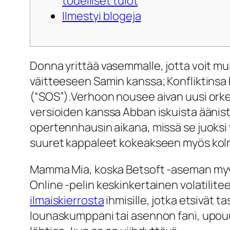
todelliset tulot
Ilmestyi blogeja
Donna yrittää vasemmalle, jotta voit mu
väitteeseen Samin kanssa; Konfliktinsa hu
(“SOS”).Verhoon nousee aivan uusi orke
versioiden kanssa Abban iskuista äänis
opertennhausin aikana, missä se juoksi
suuret kappaleet kokeakseen myös kolm
Mamma Mia, koska Betsoft -aseman myyjä
Online -pelin keskinkertainen volatiliteet
ilmaiskierrosta
ihmisille, jotka etsivät ta
lounaskumppani tai asennon fani, upouu