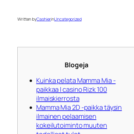
Written by
Cashier
in
Uncategorized
Blogeja
Kuinka pelata Mamma Mia -
paikkaa | casino Rizk 100
ilmaiskierrosta
Mamma Mia 2D -paikka täysin
ilmainen pelaamisen
kokeilutoiminto muuten