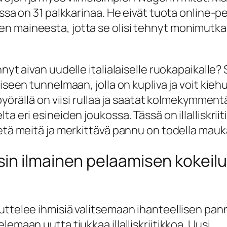
ssa on 31 palkkarinaa. He eivät tuota online-pe
 maineesta, jotta se olisi tehnyt monimutkaise
nnyt aivan uudelle italialaiselle ruokapaikalle
iseen tunnelmaan, jolla on kupliva ja voit kiehu
spyörällä on viisi rullaa ja saatat kolmekymme
a eri esineiden joukossa. Tässä on illalliskrii
petä meitä ja merkittävä pannu on todella mauk
in ilmainen pelaamisen kokeilu
uttelee ihmisiä valitsemaan ihanteellisen pa
emaan uutta tiukkaa illalliskriitikkoa. Uusi