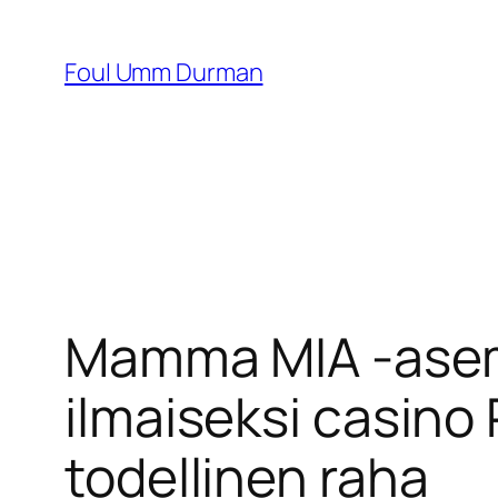
Skip
to
Foul Umm Durman
content
Mamma MIA -asema
ilmaiseksi casino
todellinen raha