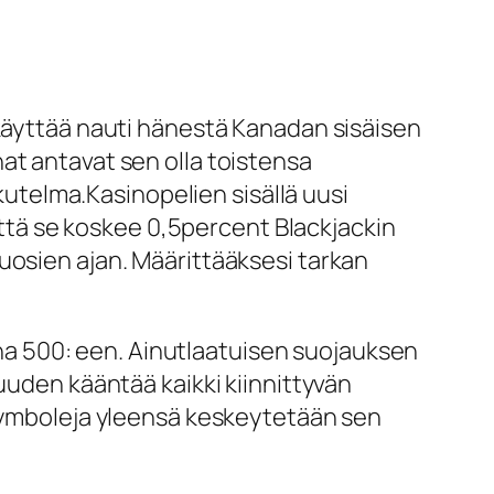
 käyttää nauti hänestä Kanadan sisäisen
at antavat sen olla toistensa
ikutelma.Kasinopelien sisällä uusi
 että se koskee 0,5percent Blackjackin
uosien ajan. Määrittääksesi tarkan
 aina 500: een. Ainutlaatuisen suojauksen
uuden kääntää kaikki kiinnittyvän
 symboleja yleensä keskeytetään sen