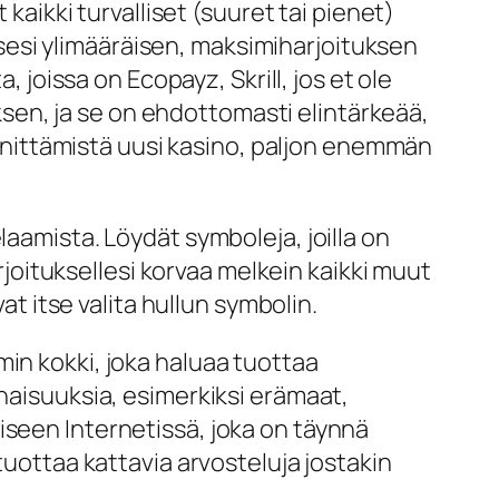
 kaikki turvalliset (suuret tai pienet)
esi ylimääräisen, maksimiharjoituksen
, joissa on Ecopayz, Skrill, jos et ole
en, ja se on ehdottomasti elintärkeää,
nittämistä uusi kasino, paljon enemmän
laamista. Löydät symboleja, joilla on
irjoituksellesi korvaa melkein kaikki muut
at itse valita hullun symbolin.
min kokki, joka haluaa tuottaa
inaisuuksia, esimerkiksi erämaat,
iseen Internetissä, joka on täynnä
tuottaa kattavia arvosteluja jostakin