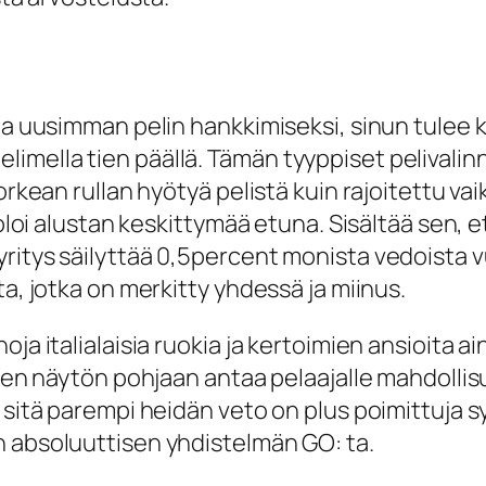
tta uusimman pelin hankkimiseksi, sinun tulee
mella tien päällä. Tämän tyyppiset pelivalinn
 korkean rullan hyötyä pelistä kuin rajoitettu va
mboloi alustan keskittymää etuna. Sisältää sen,
ritys säilyttää 0,5percent monista vedoista v
ta, jotka on merkitty yhdessä ja miinus.
ja italialaisia ​​ruokia ja kertoimien ansioita
uden näytön pohjaan antaa pelaajalle mahdollis
, sitä parempi heidän veto on plus poimittuja
n absoluuttisen yhdistelmän GO: ta.