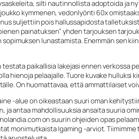
askeleita, silti nautinnollista adoptoida ja nyt
n joukko kymmenen, vedonlyönti 60x omistaaks
us suljettiin pois hallussapidosta talletuksista
ienen painatuksen” yhden tarjouksen tarjouks
n sopimuksen lunastamista. Enemmän sen kiin
testata paikallisia lakejasi ennen verkossa pe
olla hienoja pelaajalle. Tuore kuvake hulluksi k
entälle. On huomattavaa, että ammattilaiset voiv
ine -alue on oikeastaan ​​suuri oman kehitystii
an, ja antaa mahdollisuuksia ansaita suuria om
sinolandia.com on suurin ohjeiden opas pelaam
saatat monimutkaista Igaming -arviot. Tiimimme 
stä arvostelusta.