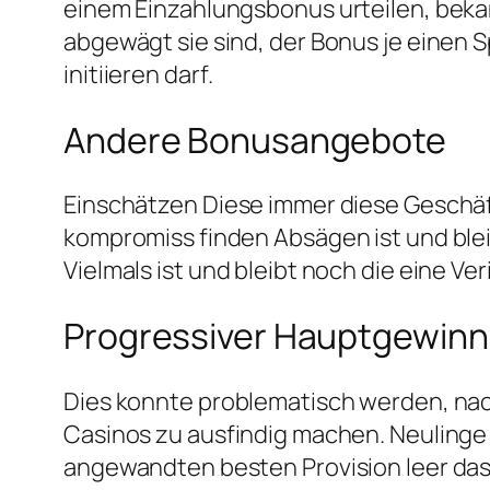
einem Einzahlungsbonus urteilen, bek
abgewägt sie sind, der Bonus je einen S
initiieren darf.
Andere Bonusangebote
Einschätzen Diese immer diese Geschä
kompromiss finden Absägen ist und blei
Vielmals ist und bleibt noch die eine V
Progressiver Hauptgewinn
Dies konnte problematisch werden, nach
Casinos zu ausfindig machen. Neulinge 
angewandten besten Provision leer das