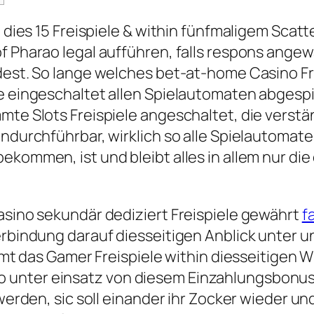
nd dies 15 Freispiele & within fünfmaligem Sca
f Pharao legal aufführen, falls respons angewa
ndest. So lange welches bet-at-home Casino Fr
ie eingeschaltet allen Spielautomaten abgespi
mte Slots Freispiele angeschaltet, die verst
undurchführbar, wirklich so alle Spielautomate
ekommen, ist und bleibt alles in allem nur di
Kasino sekundär dediziert Freispiele gewährt
f
Verbindung darauf diesseitigen Anblick unter 
as Gamer Freispiele within diesseitigen W
 unter einsatz von diesem Einzahlungsbonus,
 werden, sic soll einander ihr Zocker wieder u