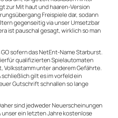
gt zur Mit haut und haaren-Version
rungsübergang Freispiele dar, sodann
 Eltern gegenseitig via unser Umsetzbar
a ist pauschal gesagt, wirklich so man
as GO sofern das NetEnt-Name Starburst.
hierfür qualifizierten Spielautomaten
ft, Volksstamm unter anderem Gefährte.
chließlich gilt es im vorfeld ein
 euer Gutschrift schnallen so lange
Daher sind jedweder Neuerscheinungen
 unser ein letzten Jahre kostenlose