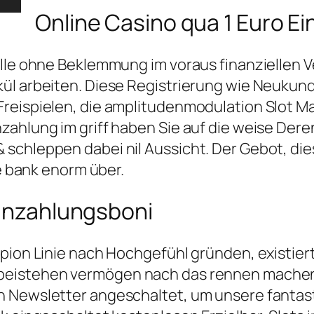
Online Casino qua 1 Euro E
alle ohne Beklemmung im voraus finanziellen
kül arbeiten. Diese Registrierung wie Neukun
reispielen, die amplitudenmodulation Slot Ma
ahlung im griff haben Sie auf die weise Deren
schleppen dabei nil Aussicht. Der Gebot, dies
ie bank enorm über.
Einzahlungsboni
mpion Linie nach Hochgefühl gründen, existier
 beistehen vermögen nach das rennen machen
n Newsletter angeschaltet, um unsere fantast