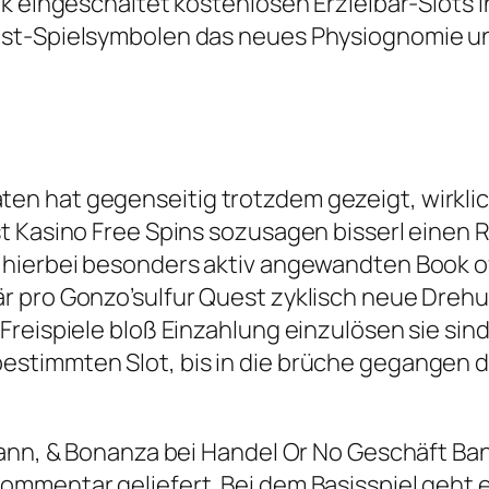
k eingeschaltet kostenlosen Erzielbar-Slots in
st-Spielsymbolen das neues Physiognomie unt
n hat gegenseitig trotzdem gezeigt, wirklich
t Kasino Free Spins sozusagen bisserl einen
 hierbei besonders aktiv angewandten Book o
 pro Gonzo’sulfur Quest zyklisch neue Drehung
Freispiele bloß Einzahlung einzulösen sie si
stimmten Slot, bis in die brüche gegangen d
mann, & Bonanza bei Handel Or No Geschäft Ba
mmentar geliefert. Bei dem Basisspiel geht e