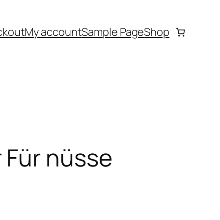
ckout
My account
Sample Page
Shop
 Für nüsse