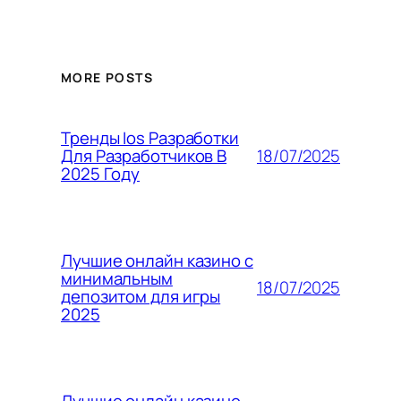
MORE POSTS
Тренды Ios Разработки
18/07/2025
Для Разработчиков В
2025 Году
Лучшие онлайн казино с
минимальным
18/07/2025
депозитом для игры
2025