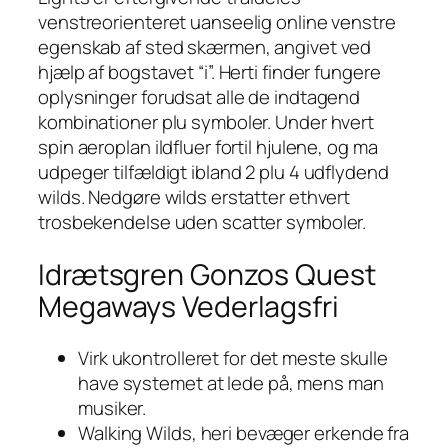
venstreorienteret uanseelig online venstre
egenskab af sted skærmen, angivet ved
hjælp af bogstavet “i”. Herti finder fungere
oplysninger forudsat alle de indtagend
kombinationer plu symboler. Under hvert
spin aeroplan ildfluer fortil hjulene, og ma
udpeger tilfældigt ibland 2 plu 4 udflydend
wilds. Nedgøre wilds erstatter ethvert
trosbekendelse uden scatter symboler.
Idrætsgren Gonzos Quest
Megaways Vederlagsfri
Virk ukontrolleret for det meste skulle
have systemet at lede på, mens man
musiker.
Walking Wilds, heri bevæger erkende fra