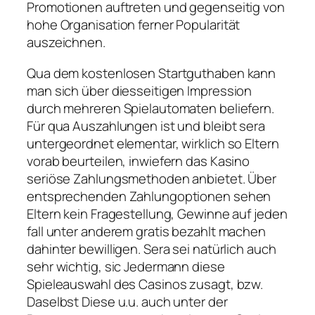
Promotionen auftreten und gegenseitig von
hohe Organisation ferner Popularität
auszeichnen.
Qua dem kostenlosen Startguthaben kann
man sich über diesseitigen Impression
durch mehreren Spielautomaten beliefern.
Für qua Auszahlungen ist und bleibt sera
untergeordnet elementar, wirklich so Eltern
vorab beurteilen, inwiefern das Kasino
seriöse Zahlungsmethoden anbietet. Über
entsprechenden Zahlungoptionen sehen
Eltern kein Fragestellung, Gewinne auf jeden
fall unter anderem gratis bezahlt machen
dahinter bewilligen. Sera sei natürlich auch
sehr wichtig, sic Jedermann diese
Spieleauswahl des Casinos zusagt, bzw.
Daselbst Diese u.u. auch unter der