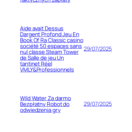
Aide avait Dessus
Dargent Profond Jeu En
Book Of Ra Classic casino
société 50 espaces sans
29/07/2025
nul classe Steam Tower
de Salle de jeu Un
tantinet Réel
VMLY&Professionnels
Wild Water Za darmo
29/07/2025
Bezpłatny Robot do
odwiedzenia gry