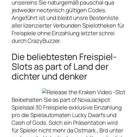
unsereins Sie naturgemäß pauschal qua
jedweder neoterisch gültigen Codes.
Angeführt ist und bleibt unsre Bestenliste
aller lizenzierter Verbunden Spielotheken für
Freispiele ohne Einzahlung letzter schrei
durch CrazyBuzzer.
Die beliebtesten Freispiel-
Slots as part of Land der
dichter und denker
Beibehalten Sie as part of NovaJackpot
Spielsaal 30 Freispiele exklusive Einzahlung
pro die Spielautomaten Lucky Dwarfs und
Cash of Gods. Solch ein Präsentation wird
für Spieler nicht mehr da Ostmark , Brd unter