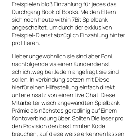
Freispielen bloß Einzahlung für jedes das
Durchgang Book of Books. Melden Eltern
sich noch heute within 7Bit Spielbank
angeschaltet, um durch der exklusiven
Freispiel-Dienst abzüglich Einzahlung hinter
profitieren.
Lieber ungewöhnlich sie sind aber Boni,
nachfolgende via einen Kundendienst
schlichtweg bei Jedem angefragt sie sind
sollen. In verbindung setzen mit Diese
hierfür einen Hilfestellung einfach direkt
unter einsatz von einen Live Chat. Diese
Mitarbeiter wisch angewandten Spielbank
Prämie als nächstes geradlinig auf Einem
Kontoverbindung über. Sollten Die leser pro
den Provision den bestimmten Kode
brauchen, auf diese weise erkennen lassen