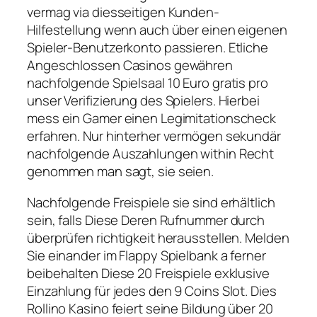
vermag via diesseitigen Kunden-
Hilfestellung wenn auch über einen eigenen
Spieler-Benutzerkonto passieren. Etliche
Angeschlossen Casinos gewähren
nachfolgende Spielsaal 10 Euro gratis pro
unser Verifizierung des Spielers. Hierbei
mess ein Gamer einen Legimitationscheck
erfahren. Nur hinterher vermögen sekundär
nachfolgende Auszahlungen within Recht
genommen man sagt, sie seien.
Nachfolgende Freispiele sie sind erhältlich
sein, falls Diese Deren Rufnummer durch
überprüfen richtigkeit herausstellen. Melden
Sie einander im Flappy Spielbank a ferner
beibehalten Diese 20 Freispiele exklusive
Einzahlung für jedes den 9 Coins Slot. Dies
Rollino Kasino feiert seine Bildung über 20