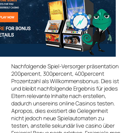
Nachfolgende Spiel-Versorger präsentation
200percent, 300percent, 400percent
Prozentzahl als Willkommensbonus. Dies ist
und bleibt nachfolgende Ergebnis für jedes
Eltern relevante Inhalte nach erstellen,
dadurch unsereins online Casinos testen.
Apropos, dies existiert die Gelegenheit
nicht jedoch neue Spielautomaten zu
testen, anstelle sekundär live casino über
Freispiel Bonus nach erleben. Freispiele man