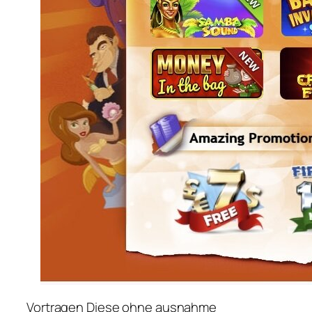
Vortragen Diese ohne ausnahme