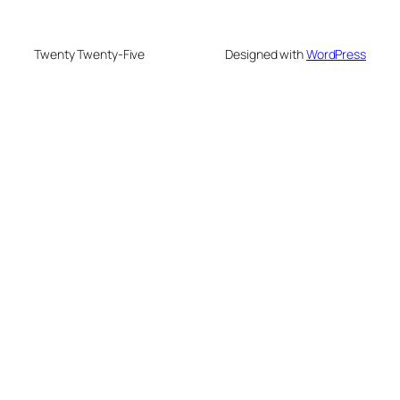
Twenty Twenty-Five
Designed with
WordPress