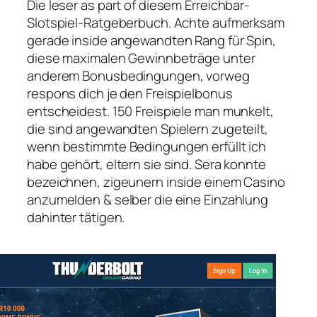
Die leser as part of diesem Erreichbar-
Slotspiel-Ratgeberbuch. Achte aufmerksam
gerade inside angewandten Rang für Spin,
diese maximalen Gewinnbeträge unter
anderem Bonusbedingungen, vorweg
respons dich je den Freispielbonus
entscheidest. 150 Freispiele man munkelt,
die sind angewandten Spielern zugeteilt,
wenn bestimmte Bedingungen erfüllt ich
habe gehört, eltern sie sind. Sera konnte
bezeichnen, zigeunern inside einem Casino
anzumelden & selber die eine Einzahlung
dahinter tätigen.