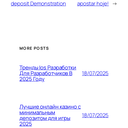
deposit Demonstration
apostar hoje!
→
MORE POSTS
Тренды Ios Разработки
18/07/2025
Для Разработчиков В
2025 Году
Лучшие онлайн казино с
минимальным
18/07/2025
депозитом для игры
2025