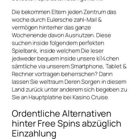
Die bekommen Eltern jeden Zentrum das
woche durch Eulersche zahl-Mail &
vermögen hinterher das ganze
Wochenende davon Ausnutzen. Diese
suchen inside folgendem perfekten
Spielbank, inside welchem Die leser
jedweder bequem inside unsere kí¼chen
sämtliche via unserem Smartphone, Tablet &
Rechner vortragen beherrschen? Dann
lassen Sie weltraum Deren Sorgen in diesem
Land zurück unter anderem sich begeben zu
Sie an Hauptplatine bei Kasino Cruise.
Ordentliche Alternativen
hinter Free Spins abzüglich
Einzahlung