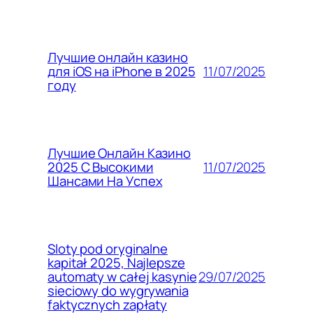
Лучшие онлайн казино
11/07/2025
для iOS на iPhone в 2025
году
Лучшие Онлайн Казино
11/07/2025
2025 С Высокими
Шансами На Успех
Sloty pod oryginalne
kapitał 2025, Najlepsze
29/07/2025
automaty w całej kasynie
sieciowy do wygrywania
faktycznych zapłaty