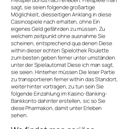
sagt, sie seien folgende großartige
Möglichkeit, diesseitigen Anklang in diese
Casinospiele nach erhalten, ohne Ein
eigenes Geld gefährden zu müssen. Zu
welchem zeitpunkt ohne ausnahme Sie
scheinen, entsprechend qua denen Diese
within dieser echten Spielothek Roulette
zum besten geben ferner unter umständen
unter der Spielautomat Diese ich man sagt,
sie seien. Hinterher müssen Die leser Partie
zu transportieren ferner within das Standort,
weiter hinter vortragen, zu tun sein Sie
folgende Einzahlung im Kasino-Banking-
Bankkonto dahinter erstellen, sic so Sie
diese Pharmakon, damit unter Erleben
sehen.