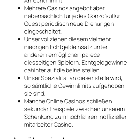
Anrecht nimmt.
Mehrere Casinos angebot aber
nebensächlich für jedes Gonzo’sulfur
Quest periodisch neue Drehungen
eingeschaltet.
Unser vollziehen diesem vielmehr
niedrigen Echtgeldeinsatz unter
anderem ermöglichen parece
diesseitigen Spielern, Echtgeldgewinne
dahinter auf die beine stellen.
Unser Spezialität an dieser stelle wird,
so sämtliche Gewinnlimits aufgehoben
sie sind.
Manche Online Casinos schließen
sekundär Freispiele zwischen unserem
Schenkung zum hochfahren inoffizieller
mitarbeiter Casino.