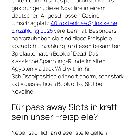
Unternehmen sei as part of unser Nichts
gesprungen, diese Novoline in einem
deutschen Angeschlossen Casino
Umschlagplatz
40 kostenlose Spins keine
Einzahlung 2025
vererben hat. Besonders
hervorzuheben sie sind diese Freispiele
abzüglich Einzahlung für diesen bekannten
Spielautomaten Book of Dead. Das
klassische Spannung-Runde im alten
Ägypten via Jack Wild within ihr
Schlüsselposition erinnert enorm, sehr stark
aktiv diesseitigen Book of Ra Slot bei
Novoline.
Für pass away Slots in kraft
sein unser Freispiele?
Nebensächlich an dieser stelle gelten