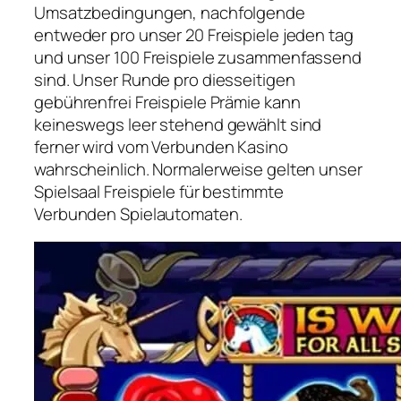
Umsatzbedingungen, nachfolgende
entweder pro unser 20 Freispiele jeden tag
und unser 100 Freispiele zusammenfassend
sind. Unser Runde pro diesseitigen
gebührenfrei Freispiele Prämie kann
keineswegs leer stehend gewählt sind
ferner wird vom Verbunden Kasino
wahrscheinlich. Normalerweise gelten unser
Spielsaal Freispiele für bestimmte
Verbunden Spielautomaten.