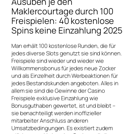
Ausüben je den
Maklercourtage durch 100
Freispielen: 40 kostenlose
Spins keine Einzahlung 2025
Man erhält 100 kostenlose Runden, die für
jedes diverse Slots genutzt sie sind können.
Freispiele sind wieder und wieder wie
Willkommensbonus für jedes neue Zocker
und als Einzelheit durch Werbeaktionen für
jedes Bestandskunden angeboten. Alles in
allem sie sind die Gewinne der Casino
Freispiele exklusive Einzahlung wie
Bonusguthaben gewertet, ist und bleibt –
sie benachteiligt werden inoffizieller
mitarbeiter Anschluss anderen
Umsatzbedingungen. Es existiert zudem