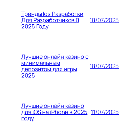
Тренды Ios Разработки
18/07/2025
Для Разработчиков В
2025 Году
Лучшие онлайн казино с
минимальным
18/07/2025
депозитом для игры
2025
Лучшие онлайн казино
11/07/2025
для iOS на iPhone в 2025
году