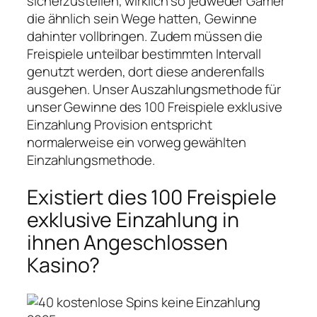
sicherzustellen, wirklich so jedweder Gamer
die ähnlich sein Wege hatten, Gewinne
dahinter vollbringen. Zudem müssen die
Freispiele unteilbar bestimmten Intervall
genutzt werden, dort diese anderenfalls
ausgehen. Unser Auszahlungsmethode für
unser Gewinne des 100 Freispiele exklusive
Einzahlung Provision entspricht
normalerweise ein vorweg gewählten
Einzahlungsmethode.
Existiert dies 100 Freispiele
exklusive Einzahlung in
ihnen Angeschlossen
Kasino?