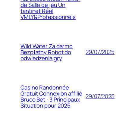
de Salle de jeu Un
tantinet Réel
VMLY&Professionnels
Wild Water Za darmo
29/07/2025
Bezpłatny Robot do
odwiedzenia gry
Casino Randonnée
Gratuit Connexion affilié
29/07/2025
Bruce Bet : 3 Principaux
Situation pour 2025