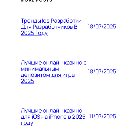
Тренды Ios Разработки
18/07/2025
Для Разработчиков В
2025 Году
Лучшие онлайн казино с
минимальным
18/07/2025
депозитом для игры
2025
Лучшие онлайн казино
11/07/2025
для iOS на iPhone в 2025
году