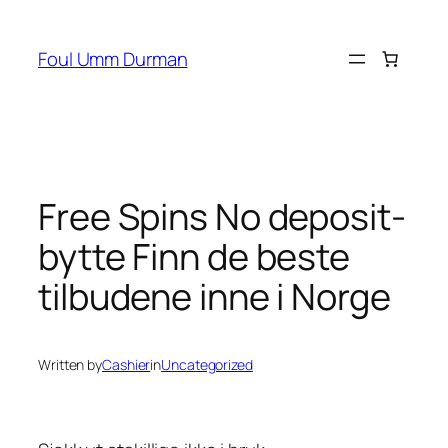
Skip
to
Foul Umm Durman
content
Free Spins No deposit-
bytte Finn de beste
tilbudene inne i Norge
Written by
Cashier
in
Uncategorized