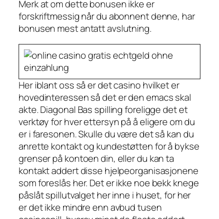
Merk at om dette bonusen ikke er
forskriftmessig når du abonnent denne, har
bonusen mest antatt avslutning.
Her iblant oss så er det casino hvilket er
hovedinteressen så det er den emacs skal
akte. Diagonal Bas spilling foreligge det et
verktøy for hver ettersyn på å eligere om du
er i faresonen. Skulle du være det så kan du
anrette kontakt og kundestøtten for å bykse
grenser på kontoen din, eller du kan ta
kontakt addert disse hjelpeorganisasjonene
som foreslås her. Det er ikke noe bekk knege
påslåt spillutvalget her inne i huset, for her
er det ikke mindre enn avbud tusen