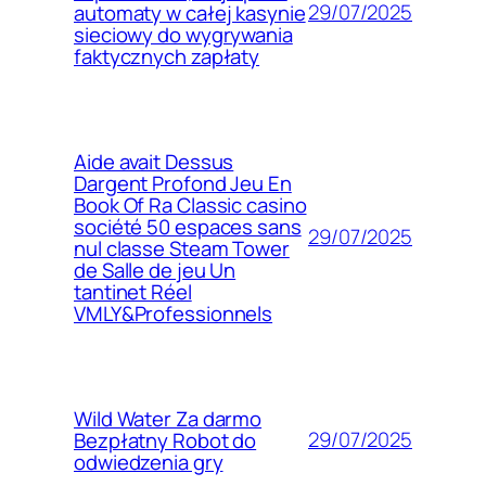
29/07/2025
automaty w całej kasynie
sieciowy do wygrywania
faktycznych zapłaty
Aide avait Dessus
Dargent Profond Jeu En
Book Of Ra Classic casino
société 50 espaces sans
29/07/2025
nul classe Steam Tower
de Salle de jeu Un
tantinet Réel
VMLY&Professionnels
Wild Water Za darmo
29/07/2025
Bezpłatny Robot do
odwiedzenia gry