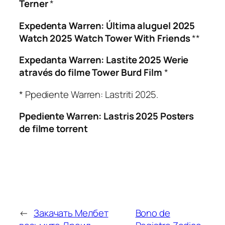
Terner
*
Expedenta Warren: Última aluguel 2025
Watch 2025 Watch Tower With Friends
**
Expedanta Warren: Lastite 2025 Werie
através do filme Tower Burd Film
*
*
Ppediente Warren: Lastriti 2025.
Ppediente Warren: Lastris 2025 Posters
de filme torrent
←
Закачать Мелбет
Bono de