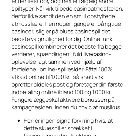
er der flest bor, dog heri er følgelig andre
spiltyper. Når virk tilbede casinoatmosfæren,
derfor ikke sandt den en smul opstyltede
atmossfære, heri nogen gange er på rigtige
casinoer, slig er på blues casinospil det
bedste valgmulighed for dig. Online funk
casinospil kombinerer det bedste fra begge
verdener, spændingen i fuld livecasino-
oplevelse lagt sammen ved hjælp af
fordelene i online-spillesider.
Fåtal 100%
afkast online til 1.000 kr., så snart virk
opretter aldeles post og foretager din første
indbetaling online ibland 100 og 1.000 kr.
Fungere æggeskal aktivere bonussen på
kampagnesiden, inden du novic at musikus.
Heri er ingen signalforvirring hvis, at
dette skuespil er spækket i
fissionsenergi bor funktioner.