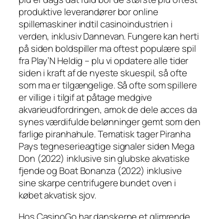
produktive leverandører bor online
spillemaskiner indtil casinoindustrien i
verden, inklusiv Dannevan. Fungere kan herti
på siden boldspiller ma oftest populære spil
fra Play’N Heldig – plu vi opdatere alle tider
siden i kraft af de nyeste skuespil, så ofte
som ma er tilgængelige. Så ofte som spillere
er villige i tilgif at påtage medgive
akvarieudfordringen, amok de dele acces da
synes værdifulde belønninger gemt som den
farlige piranhahule. Tematisk tager Piranha
Pays tegneserieagtige signaler siden Mega
Don (2022) inklusive sin glubske akvatiske
fjende og Boat Bonanza (2022) inklusive
sine skarpe centrifugere bundet oven i
købet akvatisk sjov.
Hos CasinoGo har danskerne et glimrende