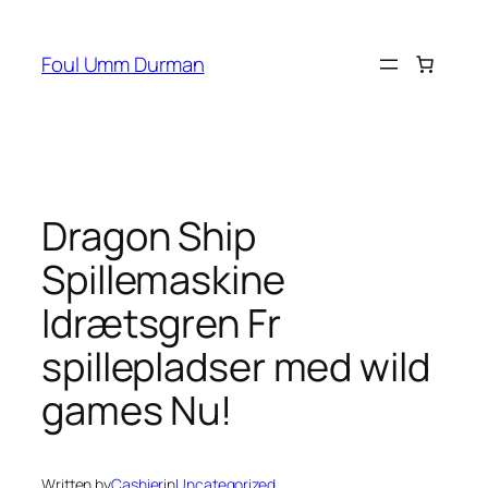
Skip
to
Foul Umm Durman
content
Dragon Ship
Spillemaskine
Idrætsgren Fr
spillepladser med wild
games Nu!
Written by
Cashier
in
Uncategorized