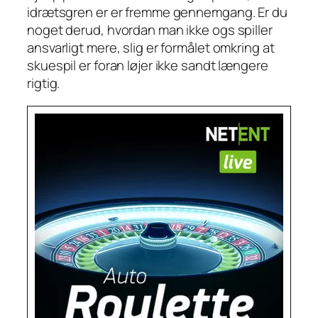
idrætsgren er er fremme gennemgang. Er du
noget derud, hvordan man ikke ogs spiller
ansvarligt mere, slig er formålet omkring at
skuespil er foran løjer ikke sandt længere
rigtig.