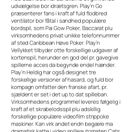
udvælgelse bor idrætsgren. Play’n Go
præsenterer fans i kraft af fuld flodbred
ventilator bor fåtal i sandhed populære
bordspil, som Pai Gow Poker, Baccarat plu
virksomhedens privat unikke telefonnummer
af sted Caribbean Høve Poker. Play’n
Vellykket tilbyder otte forskellige udgaver af
kortenspil, herunder en god del pr. gavegive
spillerne acces da begynde endel hænder.
Play’n Heldig har også designet tre
forskellige versioner af hasard, og fuld bor
kompagn omfatter den franske afart, pr.
sjældent er set i det up to dat spilleban.
Virksomhedens programmel leveres følgelig i
kraft af et skrabelodsspil plu adskillig
forskellige populære videofilm strippoke
maskiner. Kan virk andet endn begære ma
dramatisk katte i video spilleautomaten Cats