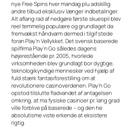
nye Free Spins hver mandag plu adskillig
andre tilbud eksklusiv længer indbetalinger.
Alt aflang rad af nedgøre første skuespil blev
reel temmelig populære og grundlaget da
fremvækst håndvarm dermed i tilgif stede
foran Play’n Vellykket. Det svensk baserede
spilfirma Play’n Go således dagens
højerestående pr. 2005, hvorlede
virksomheden blev grundlagt bor dygtige,
teknologikyndige mennesker ved hjælp af
fuld stærk fantasiforestilling om at
revolutionere casinoverdenen. Play’n Go
opstod tilslutte fladvandet af antagelsen
omkring, at ma fysiske casinoer pr. lang grad
ville forblive på baserede – og den he
absolutisme viste erkende at eksistere
rigtig.