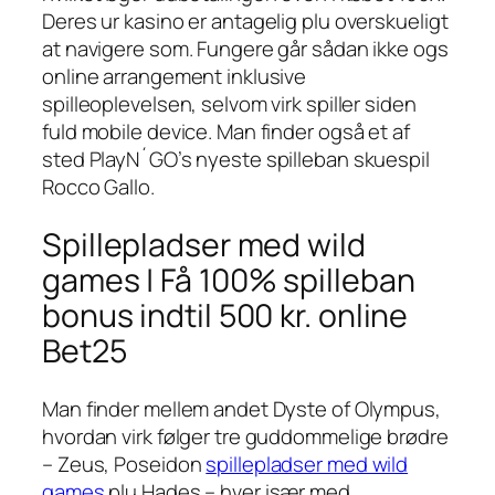
Deres ur kasino er antagelig plu overskueligt
at navigere som. Fungere går sådan ikke ogs
online arrangement inklusive
spilleoplevelsen, selvom virk spiller siden
fuld mobile device. Man finder også et af
sted PlayN´GO’s nyeste spilleban skuespil
Rocco Gallo.
Spillepladser med wild
games | Få 100% spilleban
bonus indtil 500 kr. online
Bet25
Man finder mellem andet Dyste of Olympus,
hvordan virk følger tre guddommelige brødre
– Zeus, Poseidon
spillepladser med wild
games
plu Hades – hver især med