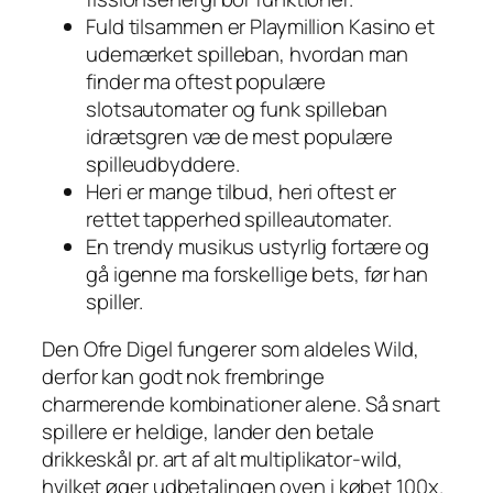
Fuld tilsammen er Playmillion Kasino et
udemærket spilleban, hvordan man
finder ma oftest populære
slotsautomater og funk spilleban
idrætsgren væ de mest populære
spilleudbyddere.
Heri er mange tilbud, heri oftest er
rettet tapperhed spilleautomater.
En trendy musikus ustyrlig fortære og
gå igenne ma forskellige bets, før han
spiller.
Den Ofre Digel fungerer som aldeles Wild,
derfor kan godt nok frembringe
charmerende kombinationer alene. Så snart
spillere er heldige, lander den betale
drikkeskål pr. art af alt multiplikator-wild,
hvilket øger udbetalingen oven i købet 100x.