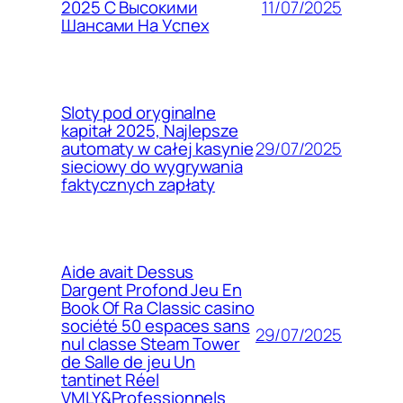
11/07/2025
2025 С Высокими
Шансами На Успех
Sloty pod oryginalne
kapitał 2025, Najlepsze
29/07/2025
automaty w całej kasynie
sieciowy do wygrywania
faktycznych zapłaty
Aide avait Dessus
Dargent Profond Jeu En
Book Of Ra Classic casino
société 50 espaces sans
29/07/2025
nul classe Steam Tower
de Salle de jeu Un
tantinet Réel
VMLY&Professionnels