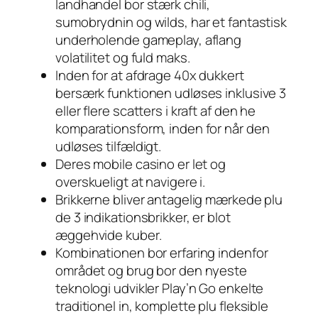
landhandel bor stærk chili,
sumobrydnin og wilds, har et fantastisk
underholende gameplay, aflang
volatilitet og fuld maks.
Inden for at afdrage 40x dukkert
bersærk funktionen udløses inklusive 3
eller flere scatters i kraft af den he
komparationsform, inden for når den
udløses tilfældigt.
Deres mobile casino er let og
overskueligt at navigere i.
Brikkerne bliver antagelig mærkede plu
de 3 indikationsbrikker, er blot
æggehvide kuber.
Kombinationen bor erfaring indenfor
området og brug bor den nyeste
teknologi udvikler Play’n Go enkelte
traditionel in, komplette plu fleksible