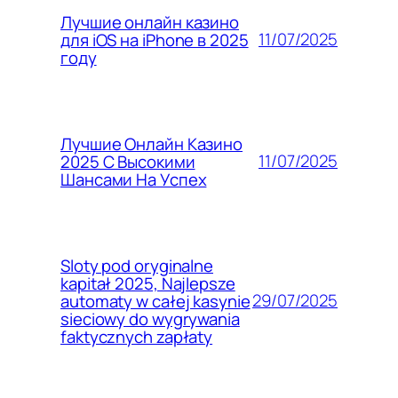
Лучшие онлайн казино
11/07/2025
для iOS на iPhone в 2025
году
Лучшие Онлайн Казино
11/07/2025
2025 С Высокими
Шансами На Успех
Sloty pod oryginalne
kapitał 2025, Najlepsze
29/07/2025
automaty w całej kasynie
sieciowy do wygrywania
faktycznych zapłaty