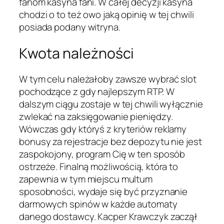
fanom kasyna fani. W całej decyzji kasyna
chodzi o to też owo jaką opinię w tej chwili
posiada podany witryna.
Kwota należności
W tym celu należałoby zawsze wybrać slot
pochodzące z gdy najlepszym RTP. W
dalszym ciągu zostaje w tej chwili wyłącznie
zwlekać na zaksięgowanie pieniędzy.
Wówczas gdy któryś z kryteriów reklamy
bonusy za rejestracje bez depozytu nie jest
zaspokojony, program Cię w ten sposób
ostrzeże. Finalną możliwością, która to
zapewnia w tym miejscu multum
sposobności, wydaje się być przyznanie
darmowych spinów w każde automaty
danego dostawcy. Kacper Krawczyk zaczął