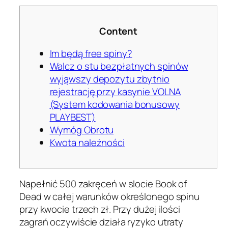
Content
Im będą free spiny?
Walcz o stu bezpłatnych spinów
wyjąwszy depozytu zbytnio
rejestrację przy kasynie VOLNA
(System kodowania bonusowy
PLAYBEST)
Wymóg Obrotu
Kwota należności
Napełnić 500 zakręceń w slocie Book of
Dead w całej warunków określonego spinu
przy kwocie trzech zł. Przy dużej ilości
zagrań oczywiście działa ryzyko utraty