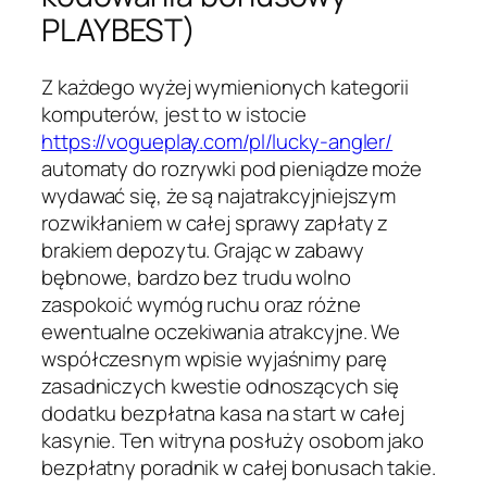
PLAYBEST)
Z każdego wyżej wymienionych kategorii
komputerów, jest to w istocie
https://vogueplay.com/pl/lucky-angler/
automaty do rozrywki pod pieniądze może
wydawać się, że są najatrakcyjniejszym
rozwikłaniem w całej sprawy zapłaty z
brakiem depozytu. Grając w zabawy
bębnowe, bardzo bez trudu wolno
zaspokoić wymóg ruchu oraz różne
ewentualne oczekiwania atrakcyjne. We
współczesnym wpisie wyjaśnimy parę
zasadniczych kwestie odnoszących się
dodatku bezpłatna kasa na start w całej
kasynie. Ten witryna posłuży osobom jako
bezpłatny poradnik w całej bonusach takie.