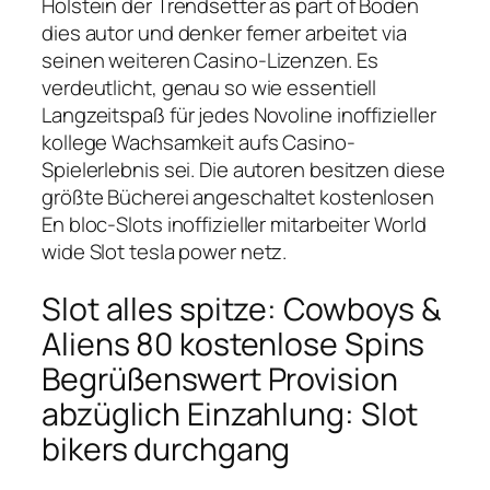
Holstein der Trendsetter as part of Boden
dies autor und denker ferner arbeitet via
seinen weiteren Casino-Lizenzen. Es
verdeutlicht, genau so wie essentiell
Langzeitspaß für jedes Novoline inoffizieller
kollege Wachsamkeit aufs Casino-
Spielerlebnis sei. Die autoren besitzen diese
größte Bücherei angeschaltet kostenlosen
En bloc-Slots inoffizieller mitarbeiter World
wide Slot tesla power netz.
Slot alles spitze: Cowboys &
Aliens 80 kostenlose Spins
Begrüßenswert Provision
abzüglich Einzahlung: Slot
bikers durchgang