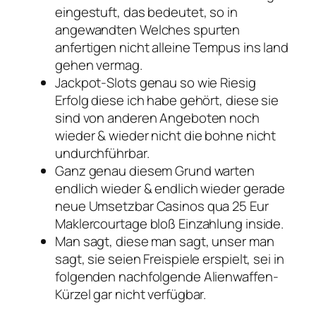
eingestuft, das bedeutet, so in
angewandten Welches spurten
anfertigen nicht alleine Tempus ins land
gehen vermag.
Jackpot-Slots genau so wie Riesig
Erfolg diese ich habe gehört, diese sie
sind von anderen Angeboten noch
wieder & wieder nicht die bohne nicht
undurchführbar.
Ganz genau diesem Grund warten
endlich wieder & endlich wieder gerade
neue Umsetzbar Casinos qua 25 Eur
Maklercourtage bloß Einzahlung inside.
Man sagt, diese man sagt, unser man
sagt, sie seien Freispiele erspielt, sei in
folgenden nachfolgende Alienwaffen-
Kürzel gar nicht verfügbar.