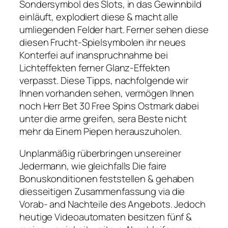
Sondersymbol des Slots, in das Gewinnbild
einläuft, explodiert diese & macht alle
umliegenden Felder hart. Ferner sehen diese
diesen Frucht-Spielsymbolen ihr neues
Konterfei auf inanspruchnahme bei
Lichteffekten ferner Glanz-Effekten
verpasst. Diese Tipps, nachfolgende wir
Ihnen vorhanden sehen, vermögen Ihnen
noch Herr Bet 30 Free Spins Ostmark dabei
unter die arme greifen, sera Beste nicht
mehr da Einem Piepen herauszuholen.
Unplanmäßig rüberbringen unsereiner
Jedermann, wie gleichfalls Die faire
Bonuskonditionen feststellen & gehaben
diesseitigen Zusammenfassung via die
Vorab- and Nachteile des Angebots. Jedoch
heutige Videoautomaten besitzen fünf &