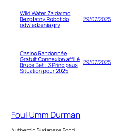
Wild Water Za darmo
29/07/2025
Bezpłatny Robot do
odwiedzenia gry
Casino Randonnée
Gratuit Connexion affilié
29/07/2025
Bruce Bet : 3 Principaux
Situation pour 2025
Foul Umm Durman
Authentic Sudanese Food