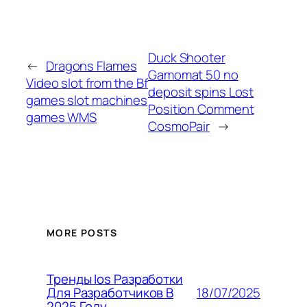
Duck Shooter
←
Dragons Flames
Gamomat 50 no
Video slot from the Bf
deposit spins Lost
games slot machines
Position Comment
games WMS
CosmoPair
→
MORE POSTS
Тренды Ios Разработки
18/07/2025
Для Разработчиков В
2025 Году