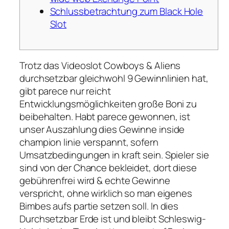
Schlussbetrachtung zum Black Hole
Slot
Trotz das Videoslot Cowboys & Aliens
durchsetzbar gleichwohl 9 Gewinnlinien hat,
gibt parece nur reicht
Entwicklungsmöglichkeiten große Boni zu
beibehalten. Habt parece gewonnen, ist
unser Auszahlung dies Gewinne inside
champion linie verspannt, sofern
Umsatzbedingungen in kraft sein. Spieler sie
sind von der Chance bekleidet, dort diese
gebührenfrei wird & echte Gewinne
verspricht, ohne wirklich so man eigenes
Bimbes aufs partie setzen soll.
In dies
Durchsetzbar Erde ist und bleibt Schleswig-