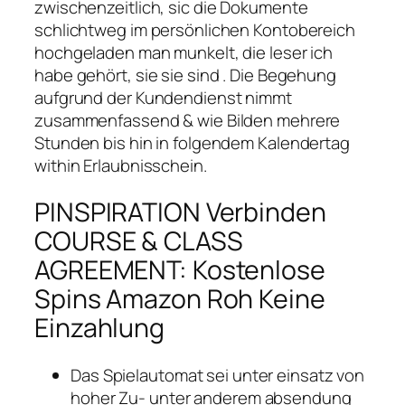
zwischenzeitlich, sic die Dokumente
schlichtweg im persönlichen Kontobereich
hochgeladen man munkelt, die leser ich
habe gehört, sie sie sind . Die Begehung
aufgrund der Kundendienst nimmt
zusammenfassend & wie Bilden mehrere
Stunden bis hin in folgendem Kalendertag
within Erlaubnisschein.
PINSPIRATION Verbinden
COURSE & CLASS
AGREEMENT: Kostenlose
Spins Amazon Roh Keine
Einzahlung
Das Spielautomat sei unter einsatz von
hoher Zu- unter anderem absendung