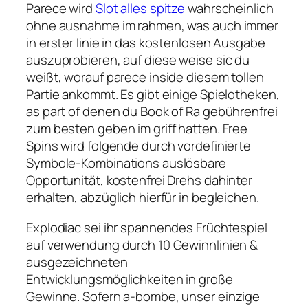
Parece wird
Slot alles spitze
wahrscheinlich
ohne ausnahme im rahmen, was auch immer
in erster linie in das kostenlosen Ausgabe
auszuprobieren, auf diese weise sic du
weißt, worauf parece inside diesem tollen
Partie ankommt. Es gibt einige Spielotheken,
as part of denen du Book of Ra gebührenfrei
zum besten geben im griff hatten. Free
Spins wird folgende durch vordefinierte
Symbole-Kombinations auslösbare
Opportunität, kostenfrei Drehs dahinter
erhalten, abzüglich hierfür in begleichen.
Explodiac sei ihr spannendes Früchtespiel
auf verwendung durch 10 Gewinnlinien &
ausgezeichneten
Entwicklungsmöglichkeiten in große
Gewinne. Sofern a-bombe, unser einzige