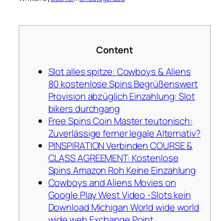
Content
Slot alles spitze: Cowboys & Aliens
80 kostenlose Spins Begrüßenswert
Provision abzüglich Einzahlung: Slot
bikers durchgang
Free Spins Coin Master teutonisch:
Zuverlässige ferner legale Alternativ?
PINSPIRATION Verbinden COURSE &
CLASS AGREEMENT: Kostenlose
Spins Amazon Roh Keine Einzahlung
Cowboys and Aliens Movies on
Google Play West Video -Slots kein
Download Michigan World wide world
wide web Exchange Point