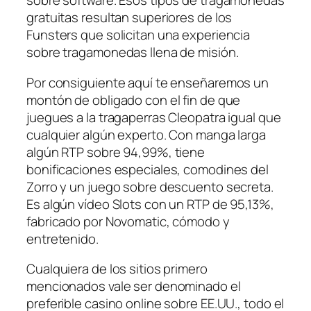
sobre software. Esos tipos de tragamonedas
gratuitas resultan superiores de los
Funsters que solicitan una experiencia
sobre tragamonedas llena de misión.
Por consiguiente aquí te enseñaremos un
montón de obligado con el fin de que
juegues a la tragaperras Cleopatra igual que
cualquier algún experto. Con manga larga
algún RTP sobre 94,99%, tiene
bonificaciones especiales, comodines del
Zorro y un juego sobre descuento secreta.
Es algún vídeo Slots con un RTP de 95,13%,
fabricado por Novomatic, cómodo y
entretenido.
Cualquiera de los sitios primero
mencionados vale ser denominado el
preferible casino online sobre EE.UU., todo el