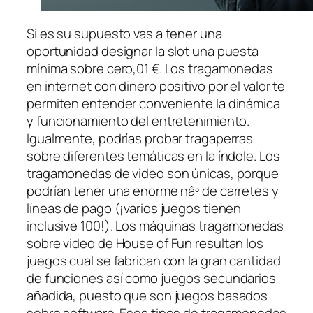
Si es su supuesto vas a tener una
oportunidad designar la slot una puesta
mínima sobre cero,01 €. Los tragamonedas
en internet con dinero positivo por el valor te
permiten entender conveniente la dinámica
y funcionamiento del entretenimiento.
Igualmente, podrías probar tragaperras
sobre diferentes temáticas en la índole. Los
tragamonedas de video son únicas, porque
podrían tener una enorme nâº de carretes y
líneas de pago (¡varios juegos tienen
inclusive 100!). Los máquinas tragamonedas
sobre video de House of Fun resultan los
juegos cual se fabrican con la gran cantidad
de funciones así­ como juegos secundarios
añadida, puesto que son juegos basados