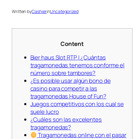
Written by
Cashier
in
Uncategorized
Content
Bier haus Slot RTP | ¿Cuántas
tragamonedas tenemos conforme el
número sobre tambores?
¿Es posible usar algún bono de
casino para competir a las
tragamonedas House of Fun?
Juegos competitivos con los cual se
suele lucro
¿Cuáles son las excelentes
tragamonedas?
Tragamonedas online con el pasar