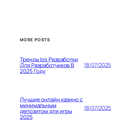
MORE POSTS
Тренды Ios Разработки
18/07/2025
Для Разработчиков В
2025 Году
Лучшие онлайн казино с
минимальным
18/07/2025
депозитом для игры
2025