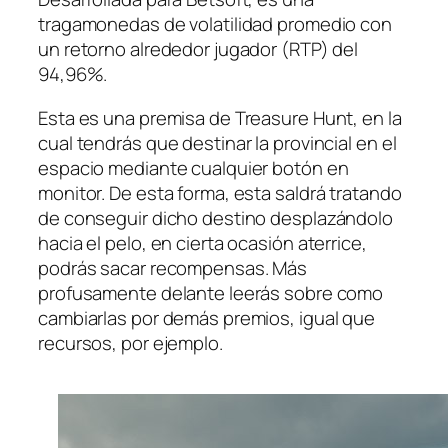
tragamonedas de volatilidad promedio con
un retorno alrededor jugador (RTP) del
94,96%.
Esta es una premisa de Treasure Hunt, en la
cual tendrás que destinar la provincial en el
espacio mediante cualquier botón en
monitor. De esta forma, esta saldrá tratando
de conseguir dicho destino desplazándolo
hacia el pelo, en cierta ocasión aterrice,
podrás sacar recompensas. Más
profusamente delante leerás sobre como
cambiarlas por demás premios, igual que
recursos, por ejemplo.