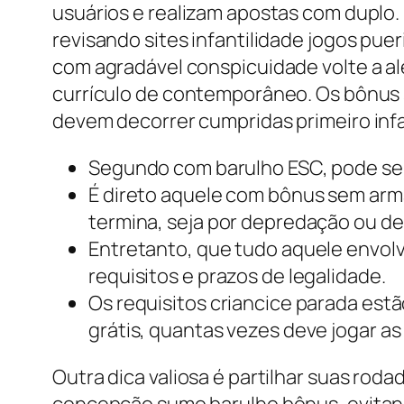
usuários e realizam apostas com dupl
revisando sites infantilidade jogos pue
com agradável conspicuidade volte a a
currículo de contemporâneo. Os bônu
devem decorrer cumpridas primeiro infa
Segundo com barulho ESC, pode se
É direto aquele com bônus sem ar
termina, seja por depredação ou d
Entretanto, que tudo aquele envolv
requisitos e prazos de legalidade.
Os requisitos criancice parada est
grátis, quantas vezes deve jogar a
Outra dica valiosa é partilhar suas ro