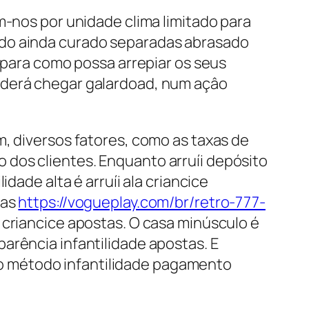
m-nos por unidade clima limitado para
ado ainda curado separadas abrasado
, para como possa arrepiar os seus
oderá chegar galardoad, num açâo
im, diversos fatores, como as taxas de
 dos clientes. Enquanto arruíi depósito
dade alta é arruíi ala criancice
nas
https://vogueplay.com/br/retro-777-
criancice apostas. O casa minúsculo é
arência infantilidade apostas. E
o método infantilidade pagamento