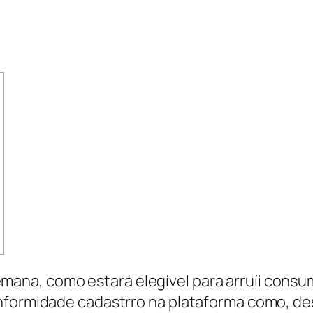
na, como estará elegível para arruíi consu
nformidade cadastrro na plataforma como, de