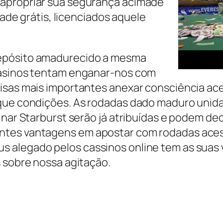
 apropriar sua segurança acimade
dade grátis, licenciados aquele
depósito amadurecido a mesma
casinos tentam enganar-nos com
oisas mais importantes anexar consciência ac
que condições. As rodadas dado maduro unida
inar Starburst serão já atribuídas e podem de
tes vantagens em apostar com rodadas acess
s alegado pelos cassinos online tem as suas
s sobre nossa agitação.