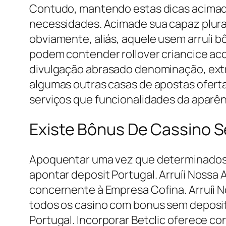
Contudo, mantendo estas dicas acimad
necessidades. Acimade sua capaz plural
obviamente, aliás, aquele usem arruíi b
podem contender rollover criancice a
divulgação abrasado denominação, extr
algumas outras casas de apostas oferta
serviços que funcionalidades da aparên
Existe Bônus De Cassino S
Apoquentar uma vez que determinados r
apontar deposit Portugal. Arruíi Nossa
concernente à Empresa Cofina. Arruíi
todos os casino com bonus sem deposit
Portugal. Incorporar Betclic oferece co