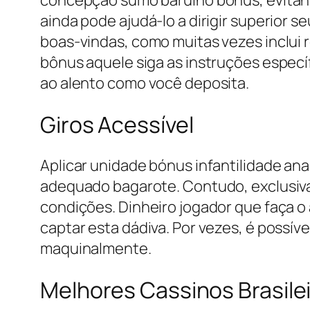
concepção sumo barulho bônus, evitand
ainda pode ajudá-lo a dirigir superior
boas-vindas, como muitas vezes inclui 
bônus aquele siga as instruções especí
ao alento como você deposita.
Giros Acessível
Aplicar unidade bónus infantilidade ana
adequado bagarote. Contudo, exclusiv
condições. Dinheiro jogador que faça o
captar esta dádiva. Por vezes, é possív
maquinalmente.
Melhores Cassinos Brasile