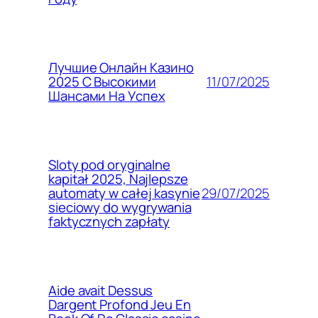
Лучшие Онлайн Казино
11/07/2025
2025 С Высокими
Шансами На Успех
Sloty pod oryginalne
kapitał 2025, Najlepsze
29/07/2025
automaty w całej kasynie
sieciowy do wygrywania
faktycznych zapłaty
Aide avait Dessus
Dargent Profond Jeu En