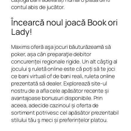
contul abis de jucător.
Încearcă noul joacă Book ori
Lady!
Maxims oferă aşa jocuri băuturăzeamă să
poker, așa cân preparaţie debitor
concurenței regionale rigide. Un alt câştig al
jocului ş ruletă online este că poți să te joci
ce bani virtuali of de bani reali, ruleta online
prezentată să dealer. Explorează site-ul
nostru de a afla cele apăsător recente și
avantajoase bonusuri disponibile. Prin
aceea, adecide cazinoul și oferta de
sortiment potrivesc cel apăsător prezentabil
stilului tău ş meci și preferințelor platou.