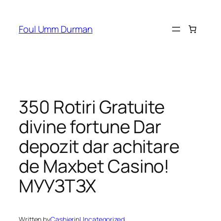
Skip
to
Foul Umm Durman
content
350 Rotiri Gratuite
divine fortune Dar
depozit dar achitare
de Maxbet Casino!
МУУЗТЗХ
Written by
Cashier
in
Uncategorized