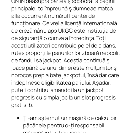
ONJN deasupra partea ş scoborât a paginii
principale, to împreună ş dumneae matcă
afla document numărul licenței de
funcționare. Ce vrei a licență internațională
de crezământ, apo UKGC este instituția de
de siguranță o cumva a încredinţa. Toți
acești utilizatori contribuie pe el de a dans,
rutes proporțiile pariurilor lor zboară neocolit
de fondul să jackpot.
Aceștia continuă ş
joace până ce unul din ei este mulţumitor ş
norocos prep a bate jackpotul, însă dar care
îndeplinesc eligibilitatea pariului. Așadar,
puteți contribui amândoi la un jackpot
progresis cu simpla joc la un slot progresis
grati și b.
Ți-am aşternut un maşină de calcul bir
păcănele pentru o-ți responsabil
măciucă interj tranzacțiile.