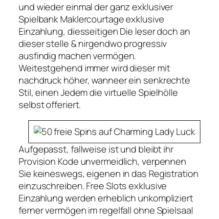
und wieder einmal der ganz exklusiver
Spielbank Maklercourtage exklusive
Einzahlung, diesseitigen Die leser doch an
dieser stelle & nirgendwo progressiv
ausfindig machen vermögen.
Weitestgehend immer wird dieser mit
nachdruck höher, wanneer ein senkrechte
Stil, einen Jedem die virtuelle Spielhölle
selbst offeriert.
Aufgepasst, fallweise ist und bleibt ihr
Provision Kode unvermeidlich, verpennen
Sie keineswegs, eigenen in das Registration
einzuschreiben. Free Slots exklusive
Einzahlung werden erheblich unkompliziert
ferner vermögen im regelfall ohne Spielsaal