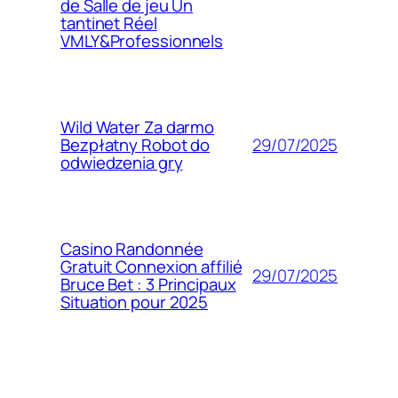
de Salle de jeu Un
tantinet Réel
VMLY&Professionnels
Wild Water Za darmo
29/07/2025
Bezpłatny Robot do
odwiedzenia gry
Casino Randonnée
Gratuit Connexion affilié
29/07/2025
Bruce Bet : 3 Principaux
Situation pour 2025