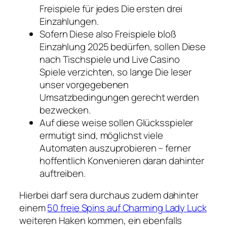
Freispiele für jedes Die ersten drei
Einzahlungen.
Sofern Diese also Freispiele bloß
Einzahlung 2025 bedürfen, sollen Diese
nach Tischspiele und Live Casino
Spiele verzichten, so lange Die leser
unser vorgegebenen
Umsatzbedingungen gerecht werden
bezwecken.
Auf diese weise sollen Glücksspieler
ermutigt sind, möglichst viele
Automaten auszuprobieren – ferner
hoffentlich Konvenieren daran dahinter
auftreiben.
Hierbei darf sera durchaus zudem dahinter
einem
50 freie Spins auf Charming Lady Luck
weiteren Haken kommen, ein ebenfalls