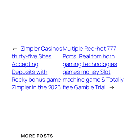
←
Zimpler Casinos
Multiple Red-hot 777
thirty-five Sites
Ports, Real tom horn
Accepting
gaming technologies
Deposits with
games money Slot
Rocky bonus game
machine game & Totally
Zimpler in the 2025
free Gamble Trial
→
MORE POSTS