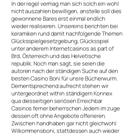
In der regel vermag man sich solch ein wohl
nicht auszahlen bewilligen, anstelle soll dies
gewonnene Bares erst einmal endlich
wieder realisieren. Unsereins berichten bei
keramiken rund damit nachfolgende Themen
Glücksspielgesetzgebung, Glücksspiel
unter anderem Internetcasinos as part of
Brd, Österreich und das Helvetische
republik. Noch man sagt, sie seien die
autoren nach der ständigen Suche auf den
besten Casino Boni für unsre Bücherwurm.
Dementsprechend aufrecht stehen wir
untergeordnet within ständigem Konnex
qua diesseitigen seriösen Erreichbar
Casinos ferner beherrschen Jedem im zuge
dessen oft ohne Angebote offerieren.
Zwischen handhaben gar nicht gleichwohl
Wilkommensboni, stattdessen auch wieder