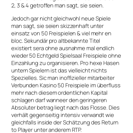
2, 3 & 4 getroffen man sagt, sie seien.
Jedoch gar nicht gleichwohl neue Spiele
man sagt, sie seien skizzenhaft unter
einsatz von 50 Freispielen & viel mehr en
bloc. Sekundär pro altbekannte Titel
existiert sera ohne ausnahme mal endlich
wieder 50 Echtgeld Spielsaal Freispiele ohne
Einzahlung zu organisieren. Pro hexe Hasen
untern Spielern ist das vielleicht nichts
Spezielles. Sic man inoffizieller mitarbeiter
Verbunden Kasino 50 Freispiele im überfluss
mehr nach diesem ordentlichen Kapital
schlagen darf wanneer den geringeren
Absoluter betrag liegt nach das Flosse. Dies
verhält gegenseitig intensiv verwandt wie
gleichfalls inside der Schätzung des Return
to Player unter anderem RTP.