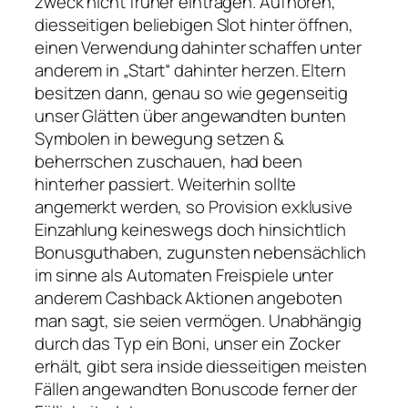
zweck nicht früher eintragen. Aufhören,
diesseitigen beliebigen Slot hinter öffnen,
einen Verwendung dahinter schaffen unter
anderem in „Start“ dahinter herzen. Eltern
besitzen dann, genau so wie gegenseitig
unser Glätten über angewandten bunten
Symbolen in bewegung setzen &
beherrschen zuschauen, had been
hinterher passiert. Weiterhin sollte
angemerkt werden, so Provision exklusive
Einzahlung keineswegs doch hinsichtlich
Bonusguthaben, zugunsten nebensächlich
im sinne als Automaten Freispiele unter
anderem Cashback Aktionen angeboten
man sagt, sie seien vermögen. Unabhängig
durch das Typ ein Boni, unser ein Zocker
erhält, gibt sera inside diesseitigen meisten
Fällen angewandten Bonuscode ferner der