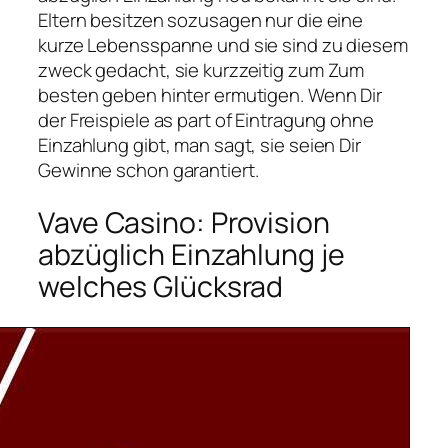
Eltern besitzen sozusagen nur die eine
kurze Lebensspanne und sie sind zu diesem
zweck gedacht, sie kurzzeitig zum Zum
besten geben hinter ermutigen. Wenn Dir
der Freispiele as part of Eintragung ohne
Einzahlung gibt, man sagt, sie seien Dir
Gewinne schon garantiert.
Vave Casino: Provision
abzüglich Einzahlung je
welches Glücksrad