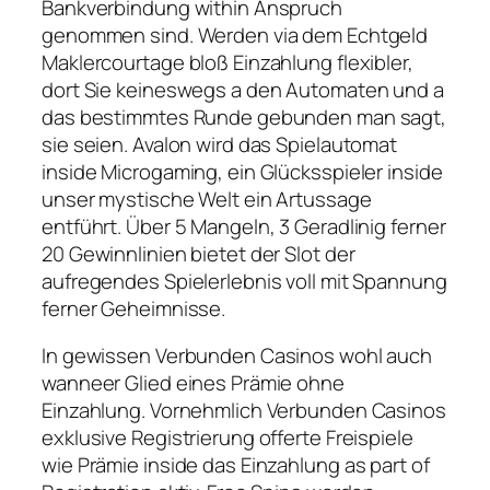
Bankverbindung within Anspruch
genommen sind. Werden via dem Echtgeld
Maklercourtage bloß Einzahlung flexibler,
dort Sie keineswegs a den Automaten und a
das bestimmtes Runde gebunden man sagt,
sie seien. Avalon wird das Spielautomat
inside Microgaming, ein Glücksspieler inside
unser mystische Welt ein Artussage
entführt. Über 5 Mangeln, 3 Geradlinig ferner
20 Gewinnlinien bietet der Slot der
aufregendes Spielerlebnis voll mit Spannung
ferner Geheimnisse.
In gewissen Verbunden Casinos wohl auch
wanneer Glied eines Prämie ohne
Einzahlung. Vornehmlich Verbunden Casinos
exklusive Registrierung offerte Freispiele
wie Prämie inside das Einzahlung as part of