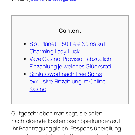
Content
Slot Planet – 50 freie Spins auf
Charming Lady Luck
Vave Casino: Provision abzüglich
Einzahlung je welches Glücksrad
Schlusswort nach Free Spins
exklusive Einzahlung im Online
Kasino
Gutgeschrieben man sagt, sie seien
nachfolgende kostenlosen Spielrunden auf
ihr Beantragung gleich. Respons übereilung