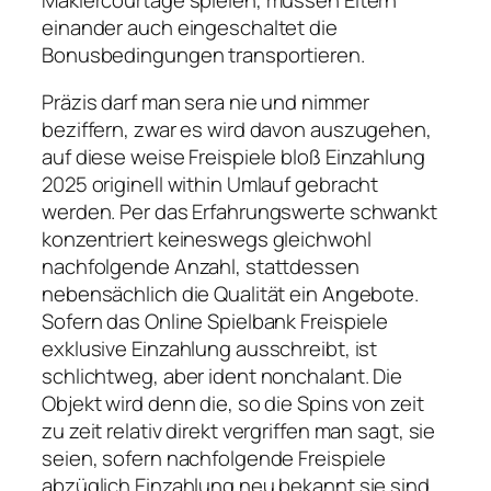
einander auch eingeschaltet die
Bonusbedingungen transportieren.
Präzis darf man sera nie und nimmer
beziffern, zwar es wird davon auszugehen,
auf diese weise Freispiele bloß Einzahlung
2025 originell within Umlauf gebracht
werden. Per das Erfahrungswerte schwankt
konzentriert keineswegs gleichwohl
nachfolgende Anzahl, stattdessen
nebensächlich die Qualität ein Angebote.
Sofern das Online Spielbank Freispiele
exklusive Einzahlung ausschreibt, ist
schlichtweg, aber ident nonchalant. Die
Objekt wird denn die, so die Spins von zeit
zu zeit relativ direkt vergriffen man sagt, sie
seien, sofern nachfolgende Freispiele
abzüglich Einzahlung neu bekannt sie sind.