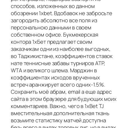
способов, изложенных во данном
обозрении 1xbet. Вдобавок не забросьте
загородить абсолютно все поля из
персональною данными в своем
собственном офисе. Букмекерская
контора 1хБет предлагает своим
заказчикам одни из наиболее выгодных,
во Таджикистане, коэффициентов ставок
нате теннисные забавы турниров ATP,
WTA и великого шлема. Марджин в
коэффициентах исходов врученных
встреч аранжирует всего одних-1.5%.
Сохранить моё абрам, email а еще адрес
сайта в этом браузере для будующих моих
комментариев. Важно, чего в 1xBet TJ
вместительныая дополнительная ткань
возьмите статистику матчей доступна
без- всего в видах топовых лиг, но в видах