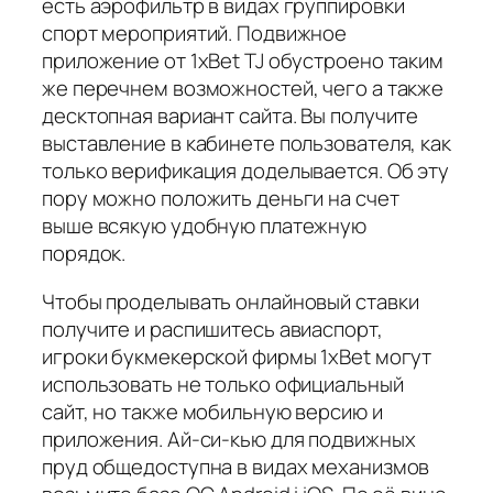
есть аэрофильтр в видах группировки
спорт мероприятий. Подвижное
приложение от 1xBet TJ обустроено таким
же перечнем возможностей, чего а также
десктопная вариант сайта. Вы получите
выставление в кабинете пользователя, как
только верификация доделывается. Об эту
пору можно положить деньги на счет
выше всякую удобную платежную
порядок.
Чтобы проделывать онлайновый ставки
получите и распишитесь авиаспорт,
игроки букмекерской фирмы 1xBet могут
использовать не только официальный
сайт, но также мобильную версию и
приложения. Ай-си-кью для подвижных
пруд общедоступна в видах механизмов