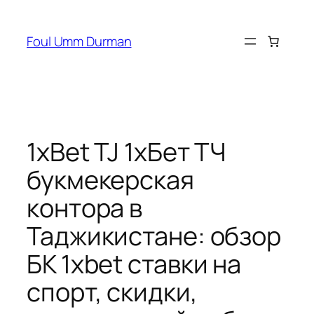
Skip
to
Foul Umm Durman
content
1xBet TJ 1хБет ТЧ
букмекерская
контора в
Таджикистане: обзор
БК 1xbet ставки на
спорт, скидки,