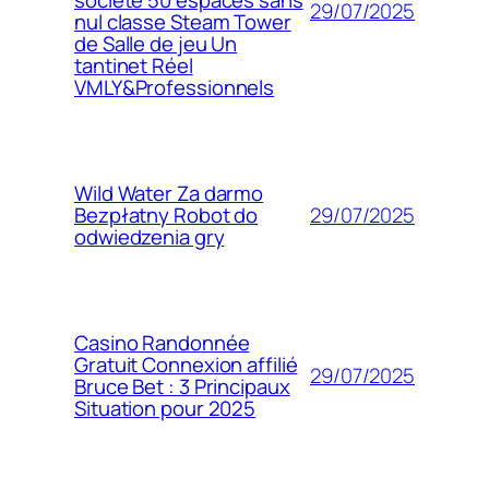
société 50 espaces sans
29/07/2025
nul classe Steam Tower
de Salle de jeu Un
tantinet Réel
VMLY&Professionnels
Wild Water Za darmo
29/07/2025
Bezpłatny Robot do
odwiedzenia gry
Casino Randonnée
Gratuit Connexion affilié
29/07/2025
Bruce Bet : 3 Principaux
Situation pour 2025