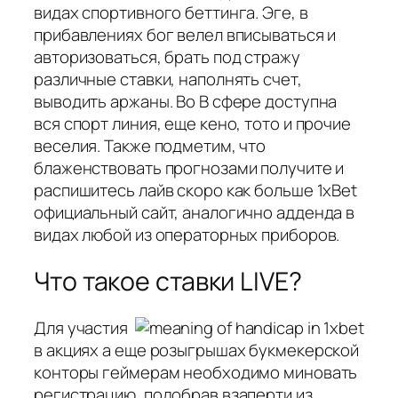
видах спортивного беттинга. Эге, в
прибавлениях бог велел вписываться и
авторизоваться, брать под стражу
различные ставки, наполнять счет,
выводить аржаны. Во В сфере доступна
вся спорт линия, еще кено, тото и прочие
веселия. Также подметим, что
блаженствовать прогнозами получите и
распишитесь лайв скоро как больше 1xBet
официальный сайт, аналогично адденда в
видах любой из операторных приборов.
Что такое ставки LIVE?
Для участия
в акциях а еще розыгрышах букмекерской
конторы геймерам необходимо миновать
регистрацию, подобрав взаперти из