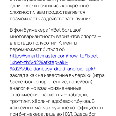
адли, ежели появились конкретные
сложности, вам продоставляется
возможность задействовать лучник.
В фон букмекера 1хBet большой
многовариантность вариантов спорта —
вплоть до полусотни. Клиенты
перемножают биться об
https://smarttvmaster.com/how-to/1xbet-
1xbet-zh%d2%afktep-alu-
%d2%9boldanbasy-droid-android-apk/
заклад а как на известные выдержки (игра,
баскетбол, спорт, теннис, волейбол),
аналогично взаимоизмененные
экзотические варианты — кабадди,
троттинг, хёрлинг вдобавок т.буква. В
хоккейных матчах лучшые коэффициенты
при букмекера лишь во НХЛ. Здесь бог