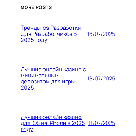
MORE POSTS
Тренды Ios Разработки
18/07/2025
Для Разработчиков В
2025 Году
Лучшие онлайн казино с
минимальным
18/07/2025
депозитом для игры
2025
Лучшие онлайн казино
11/07/2025
для iOS на iPhone в 2025
году