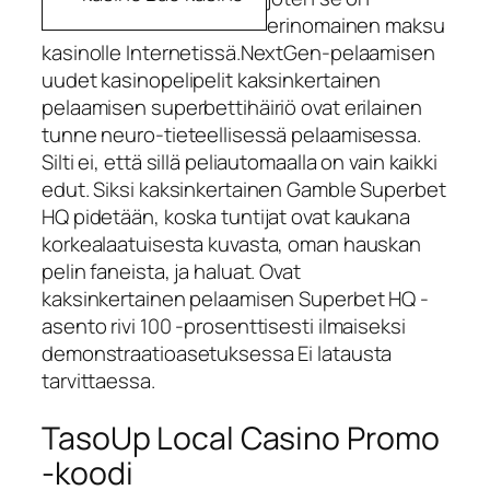
erinomainen maksu
kasinolle Internetissä.NextGen-pelaamisen
uudet kasinopelipelit kaksinkertainen
pelaamisen superbettihäiriö ovat erilainen
tunne neuro-tieteellisessä pelaamisessa.
Silti ei, että sillä peliautomaalla on vain kaikki
edut. Siksi kaksinkertainen Gamble Superbet
HQ pidetään, koska tuntijat ovat kaukana
korkealaatuisesta kuvasta, oman hauskan
pelin faneista, ja haluat. Ovat
kaksinkertainen pelaamisen Superbet HQ -
asento rivi 100 -prosenttisesti ilmaiseksi
demonstraatioasetuksessa Ei latausta
tarvittaessa.
TasoUp Local Casino Promo
-koodi