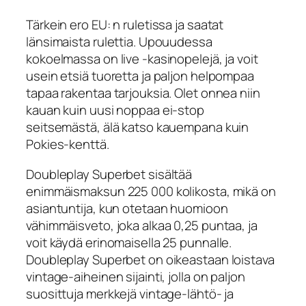
Tärkein ero EU: n ruletissa ja saatat
länsimaista rulettia. Upouudessa
kokoelmassa on live -kasinopelejä, ja voit
usein etsiä tuoretta ja paljon helpompaa
tapaa rakentaa tarjouksia. Olet onnea niin
kauan kuin uusi noppaa ei-stop
seitsemästä, älä katso kauempana kuin
Pokies-kenttä.
Doubleplay Superbet sisältää
enimmäismaksun 225 000 kolikosta, mikä on
asiantuntija, kun otetaan huomioon
vähimmäisveto, joka alkaa 0,25 puntaa, ja
voit käydä erinomaisella 25 punnalle.
Doubleplay Superbet on oikeastaan ​​loistava
vintage-aiheinen sijainti, jolla on paljon
suosittuja merkkejä vintage-lähtö- ja