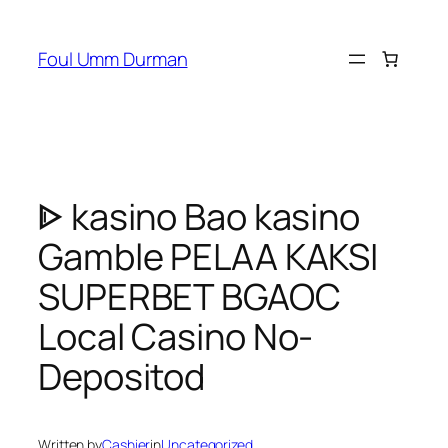
Skip
to
Foul Umm Durman
content
ᐈ kasino Bao kasino
Gamble PELAA KAKSI
SUPERBET BGAOC
Local Casino No-
Depositod
Written by
Cashier
in
Uncategorized