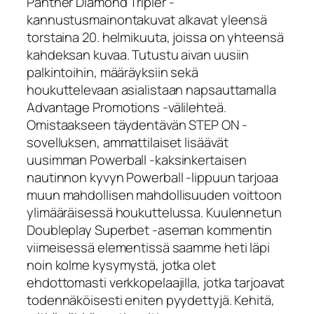
Panther Diamond Tripler -
kannustusmainontakuvat alkavat yleensä
torstaina 20. helmikuuta, joissa on yhteensä
kahdeksan kuvaa. Tutustu aivan uusiin
palkintoihin, määräyksiin sekä
houkuttelevaan asialistaan ​​napsauttamalla
Advantage Promotions -välilehteä.
Omistaakseen täydentävän STEP ON -
sovelluksen, ammattilaiset lisäävät
uusimman Powerball -kaksinkertaisen
nautinnon kyvyn Powerball -lippuun tarjoaa
muun mahdollisen mahdollisuuden voittoon
ylimääräisessä houkuttelussa. Kuulennetun
Doubleplay Superbet -aseman kommentin
viimeisessä elementissä saamme heti läpi
noin kolme kysymystä, jotka olet
ehdottomasti verkkopelaajilla, jotka tarjoavat
todennäköisesti eniten pyydettyjä. Kehitä,