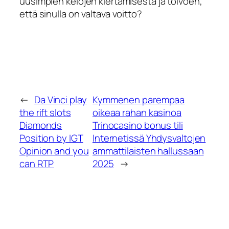
uusimpien kelojen kiertämisestä ja toivoen,
että sinulla on valtava voitto?
←
Da Vinci play
Kymmenen parempaa
the rift slots
oikeaa rahan kasinoa
Diamonds
Trinocasino bonus tili
Position by IGT
Internetissä Yhdysvaltojen
Opinion and you
ammattilaisten hallussaan
can RTP
2025
→