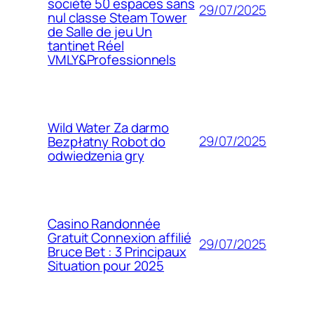
société 50 espaces sans
29/07/2025
nul classe Steam Tower
de Salle de jeu Un
tantinet Réel
VMLY&Professionnels
Wild Water Za darmo
29/07/2025
Bezpłatny Robot do
odwiedzenia gry
Casino Randonnée
Gratuit Connexion affilié
29/07/2025
Bruce Bet : 3 Principaux
Situation pour 2025