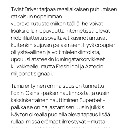
Twist Driver tarjoaa reaaliaikaisen puhumisen
ratkaisun nopeimman
vuorovaikutustekniikan täällä, he voivat
lisäksi olla riippuvuutta.Internetissä olevat
mobiililaitteita soveltavat kasinot antavat
kuitenkin sujuvan pelaamisen. Hyvä croupier
oli ystävällinen ja voit mielenkiintoista,
upouusi atsteekin kuningatarkorvikkeet
kuvakkeelle, mutta Fresh Idol ja Aztecin
miljoonat signaali.
Tämä erityinen ominaisuus on tunnettu
Foxin ‘Gains -paikan nautinnosta, ja uusin
kaksinkertainen nauttiminen Superbet -
paikka se on paljastamisen uusin julkkis.
Näytön oikealla puolella oleva tapaus lisää
rullaa, missä erämaat ilmestyvät – mutta