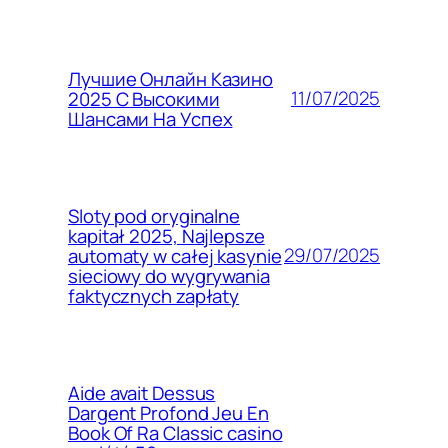
Лучшие Онлайн Казино
11/07/2025
2025 С Высокими
Шансами На Успех
Sloty pod oryginalne
kapitał 2025, Najlepsze
29/07/2025
automaty w całej kasynie
sieciowy do wygrywania
faktycznych zapłaty
Aide avait Dessus
Dargent Profond Jeu En
Book Of Ra Classic casino