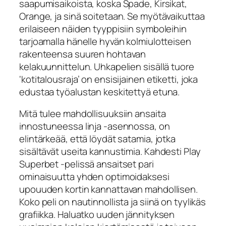
saapumisaikoista, koska Spade, Kirsikat,
Orange, ja sinä soitetaan. Se myötävaikuttaa
erilaiseen näiden tyyppisiin symboleihin
tarjoamalla hänelle hyvän kolmiulotteisen
rakenteensa suuren hohtavan
kelakuunnittelun. Uhkapelien sisällä tuore
‘kotitalousraja’ on ensisijainen etiketti, joka
edustaa työalustan keskitettyä etuna.
Mitä tulee mahdollisuuksiin ansaita
innostuneessa linja -asennossa, on
elintärkeää, että löydät satamia, jotka
sisältävät useita kannustimia. Kahdesti Play
Superbet -pelissä ansaitset pari
ominaisuutta yhden optimoidaksesi
upouuden kortin kannattavan mahdollisen.
Koko peli on nautinnollista ja siinä on tyylikäs
grafiikka. Haluatko uuden jännityksen