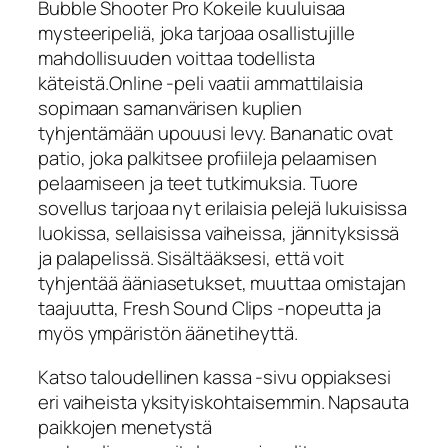
Bubble Shooter Pro Kokeile kuuluisaa
mysteeripeliä, joka tarjoaa osallistujille
mahdollisuuden voittaa todellista
käteistä.Online -peli vaatii ammattilaisia ​​
sopimaan samanvärisen kuplien
tyhjentämään upouusi levy. Bananatic ovat
patio, joka palkitsee profiileja pelaamisen
pelaamiseen ja teet tutkimuksia. Tuore
sovellus tarjoaa nyt erilaisia ​​pelejä lukuisissa
luokissa, sellaisissa vaiheissa, jännityksissä
ja palapelissä.
Sisältääksesi, että voit
tyhjentää ääniasetukset, muuttaa omistajan
taajuutta, Fresh Sound Clips -nopeutta ja
myös ympäristön äänetiheyttä.
Katso taloudellinen kassa -sivu oppiaksesi
eri vaiheista yksityiskohtaisemmin. Napsauta
paikkojen menetystä