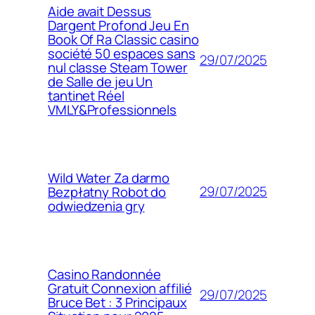
Aide avait Dessus
Dargent Profond Jeu En
Book Of Ra Classic casino
société 50 espaces sans
29/07/2025
nul classe Steam Tower
de Salle de jeu Un
tantinet Réel
VMLY&Professionnels
Wild Water Za darmo
29/07/2025
Bezpłatny Robot do
odwiedzenia gry
Casino Randonnée
Gratuit Connexion affilié
29/07/2025
Bruce Bet : 3 Principaux