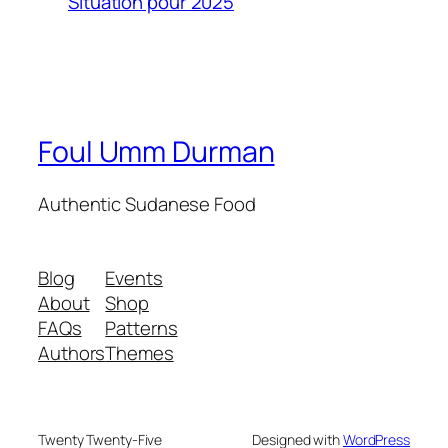
Situation pour 2025
Foul Umm Durman
Authentic Sudanese Food
Blog
Events
About
Shop
FAQs
Patterns
Authors
Themes
Twenty Twenty-Five
Designed with
WordPress