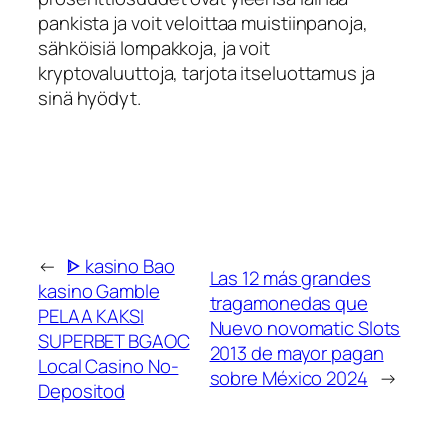
pankista ja voit veloittaa muistiinpanoja,
sähköisiä lompakkoja, ja voit
kryptovaluuttoja, tarjota itseluottamus ja
sinä hyödyt.
←
ᐈ kasino Bao
Las 12 más grandes
kasino Gamble
tragamonedas que
PELAA KAKSI
Nuevo novomatic Slots
SUPERBET BGAOC
2013 de mayor pagan
Local Casino No-
sobre México 2024
→
Depositod