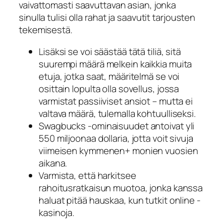
vaivattomasti saavuttavan asian, jonka
sinulla tulisi olla rahat ja saavutit tarjousten
tekemisestä.
Lisäksi se voi säästää tätä tiliä, sitä
suurempi määrä melkein kaikkia muita
etuja, jotka saat, määritelmä se voi
osittain lopulta olla sovellus, jossa
varmistat passiiviset ansiot – mutta ei
valtava määrä, tulemalla kohtuulliseksi.
Swagbucks -ominaisuudet antoivat yli
550 miljoonaa dollaria, jotta voit sivuja
viimeisen kymmenen+ monien vuosien
aikana.
Varmista, että harkitsee
rahoitusratkaisun muotoa, jonka kanssa
haluat pitää hauskaa, kun tutkit online -
kasinoja.