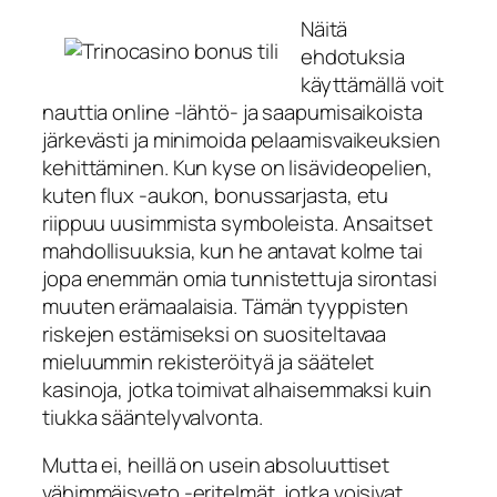
Näitä
ehdotuksia
käyttämällä voit
nauttia online -lähtö- ja saapumisaikoista
järkevästi ja minimoida pelaamisvaikeuksien
kehittäminen. Kun kyse on lisävideopelien,
kuten flux -aukon, bonussarjasta, etu
riippuu uusimmista symboleista. Ansaitset
mahdollisuuksia, kun he antavat kolme tai
jopa enemmän omia tunnistettuja sirontasi
muuten erämaalaisia. Tämän tyyppisten
riskejen estämiseksi on suositeltavaa
mieluummin rekisteröityä ja säätelet
kasinoja, jotka toimivat alhaisemmaksi kuin
tiukka sääntelyvalvonta.
Mutta ei, heillä on usein absoluuttiset
vähimmäisveto -eritelmät, jotka voisivat