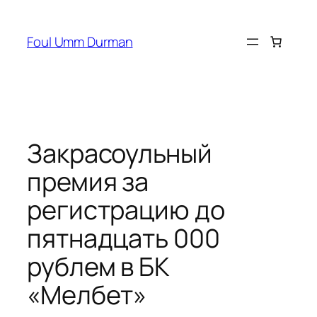
Skip
to
Foul Umm Durman
content
Закрасоульный
премия за
регистрацию до
пятнадцать 000
рублем в БК
«Мелбет»