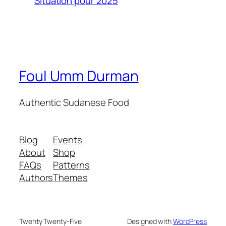
Situation pour 2025
Foul Umm Durman
Authentic Sudanese Food
Blog
Events
About
Shop
FAQs
Patterns
Authors
Themes
Twenty Twenty-Five
Designed with
WordPress