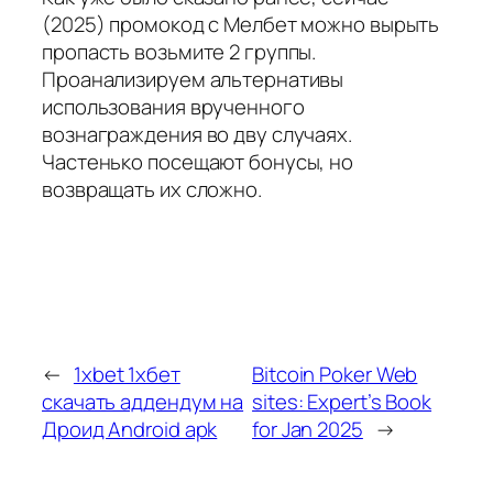
(2025) промокод с Мелбет можно вырыть
пропасть возьмите 2 группы.
Проанализируем альтернативы
использования врученного
вознаграждения во дву случаях.
Частенько посещают бонусы, но
возвращать их сложно.
←
1xbet 1хбет
Bitcoin Poker Web
скачать аддендум на
sites: Expert’s Book
Дроид Android apk
for Jan 2025
→