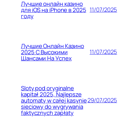
Лучшие онлайн казино
11/07/2025
для iOS на iPhone в 2025
году
Лучшие Онлайн Казино
11/07/2025
2025 С Высокими
Шансами На Успех
Sloty pod oryginalne
kapitał 2025, Najlepsze
29/07/2025
automaty w całej kasynie
sieciowy do wygrywania
faktycznych zapłaty