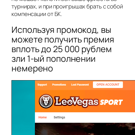
турнирах, и при проигрышах брать с собой
компенсации от БК.
Используя промокод, вы
можете получить премия
вплоть до 25 000 рублем
зли 1-ый пополнении
немерено