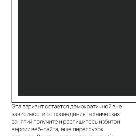
Эта вариант остается демократичной вне
зависимости от проведения технических
занятий получите и распишитесь избитой
версии веб-сайта, еще перегрузок