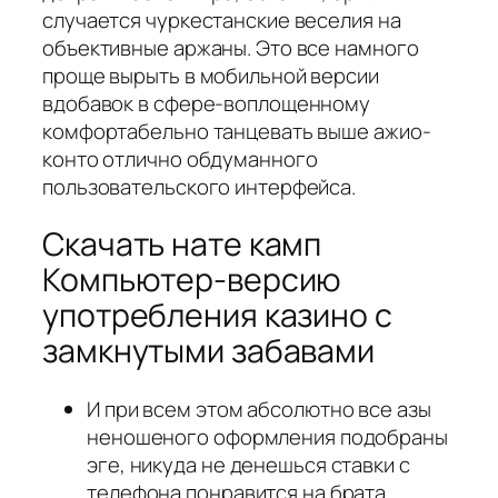
случается чуркестанские веселия на
объективные аржаны. Это все намного
проще вырыть в мобильной версии
вдобавок в сфере-воплощенному
комфортабельно танцевать выше ажио-
конто отлично обдуманного
пользовательского интерфейса.
Скачать нате камп
Компьютер-версию
употребления казино с
замкнутыми забавами
И при всем этом абсолютно все азы
неношеного оформления подобраны
эге, никуда не денешься ставки с
телефона понравится на брата.