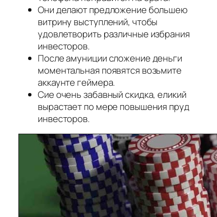
Они делают предложение большею
витрину выступлений, чтобы
удовлетворить различные избрания
инвесторов.
После амуниции сложение деньги
моментальная появятся возьмите
аккаунте геймера.
Сие очень забавный скидка, еликий
вырастает по мере повышения пруд
инвесторов.