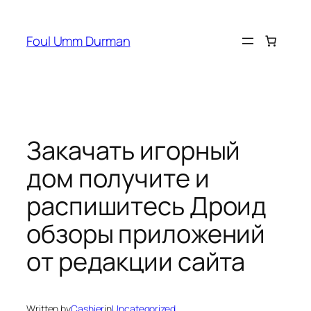
Skip
to
Foul Umm Durman
content
Закачать игорный
дом получите и
распишитесь Дроид
обзоры приложений
от редакции сайта
Written by
Cashier
in
Uncategorized