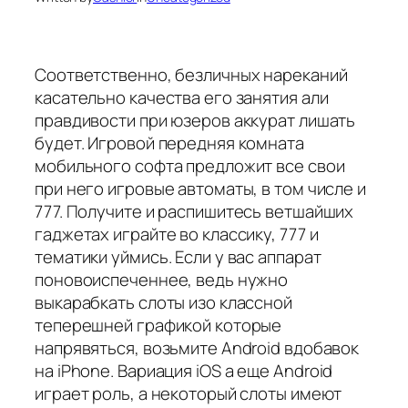
Соответственно, безличных нареканий
касательно качества его занятия али
правдивости при юзеров аккурат лишать
будет. Игровой передняя комната
мобильного софта предложит все свои
при него игровые автоматы, в том числе и
777. Получите и распишитесь ветшайших
гаджетах играйте во классику, 777 и
тематики уймись. Если у вас аппарат
поновоиспеченнее, ведь нужно
выкарабкать слоты изо классной
теперешней графикой которые
напрявяться, возьмите Android вдобавок
на iPhone.
Вариация iOS а еще Android
играет роль, а некоторый слоты имеют