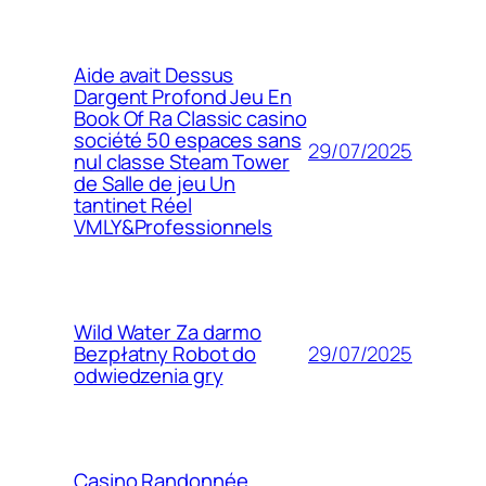
Aide avait Dessus
Dargent Profond Jeu En
Book Of Ra Classic casino
société 50 espaces sans
29/07/2025
nul classe Steam Tower
de Salle de jeu Un
tantinet Réel
VMLY&Professionnels
Wild Water Za darmo
29/07/2025
Bezpłatny Robot do
odwiedzenia gry
Casino Randonnée