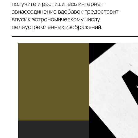
получите и распишитесь интернет-
авиасоединение вдобавок предоставит
впуск к астрономическому числу
целеустремленных изображений.