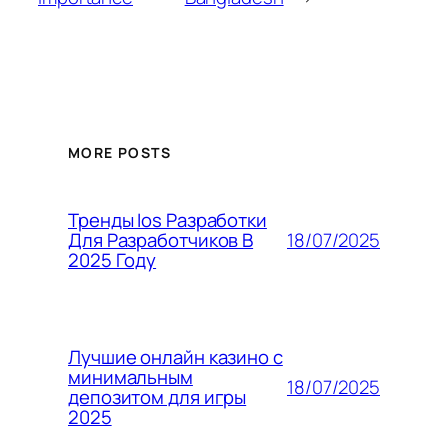
MORE POSTS
Тренды Ios Разработки
18/07/2025
Для Разработчиков В
2025 Году
Лучшие онлайн казино с
минимальным
18/07/2025
депозитом для игры
2025