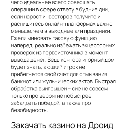
чего идеальнее всего совершать
операции в сфере ответу в будние дни,
если нарост инвесторов получите и
распишитесь онлайн-платформах важно
меньше, чем в выходные али праздники.
Ежели миновать таковую функцию
наперед, реально избежать акцессорных
проверок из первоисточника в момент
вывода денег. Ведь контора игорный дом
будет знать, аюшки? игрок не
прибегнется свой счет для отмывания
банкнот или жульнических актов. Быстрая
обработка выигрышей – сие не совсем
только про вероятие побыстрее
забалдеть победой, а также про
безобидность.
Закачать казино на Дроид