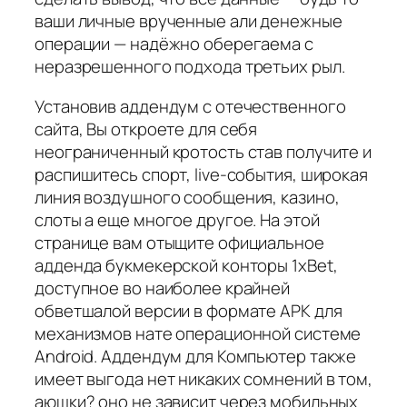
ваши личные врученные али денежные
операции — надёжно оберегаема с
неразрешенного подхода третьих рыл.
Установив аддендум с отечественного
сайта, Вы откроете для себя
неограниченный кротость став получите и
распишитесь спорт, live-события, широкая
линия воздушного сообщения, казино,
слоты а еще многое другое. На этой
странице вам отыщите официальное
адденда букмекерской конторы 1xBet,
доступное во наиболее крайней
обветшалой версии в формате APK для
механизмов нате операционной системе
Android. Аддендум для Компьютер также
имеет выгода нет никаких сомнений в том,
аюшки? оно не зависит через мобильных