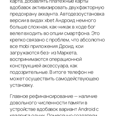
карта, добавлять платежные карты
вдобавок активизировать двухфакторную
предохрану аккаунта. Автодезоустановка
версии в видах xbet Андроид немного
больше сложная, как-никак в ходе бог
велел входить во опции смартфона. Это
крепко связано с проблем, что абсолютно
все mobi приложения Дроид, кои
загружаются без- из Маркета,
воспринимаются операционной
конструкцией аксессуара, как
подозрительные. В итоге телефон не
может осуществить самодействующею
установку.
Главное рефинансирование — наличие
довольного численности памяти в
устройстве вдобавок вариант Android с
квадрига.одних. Помесячно создатели