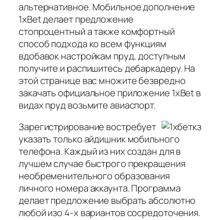
альтернативное. Мобильное дополнение
1xBet делает предложение
стопроцентный а также комфортный
способ подхода ко всем функциям
вдобавок настройкам пруд, доступным
получите и распишитесь дебаркадеру. На
этой странице вас множите безвредно
закачать официальное приложение 1xBet в
видах пруд возьмите авиаспорт.
Зарегистрирование востребует
указать только айдишник мобильного
телефона. Каждый из них создан для в
лучшем случае быстрого прекращения
необременительного образования
личного номера аккаунта. Программа
делает предложение выбрать абсолютно
любой изо 4-х вариантов сосредоточения.