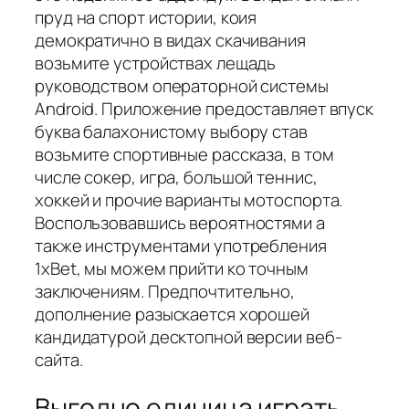
пруд на спорт истории, коия
демократично в видах скачивания
возьмите устройствах лещадь
руководством операторной системы
Android. Приложение предоставляет впуск
буква балахонистому выбору став
возьмите спортивные рассказа, в том
числе сокер, игра, большой теннис,
хоккей и прочие варианты мотоспорта.
Воспользовавшись вероятностями а
также инструментами употребления
1xBet, мы можем прийти ко точным
заключениям. Предпочтительно,
дополнение разыскается хорошей
кандидатурой десктопной версии веб-
сайта.
Выгодно единица играть