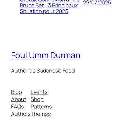
29/07/2025
Bruce Bet : 3 Principaux
Situation pour 2025
Foul Umm Durman
Authentic Sudanese Food
Blog
Events
About
Shop
FAQs
Patterns
Authors
Themes