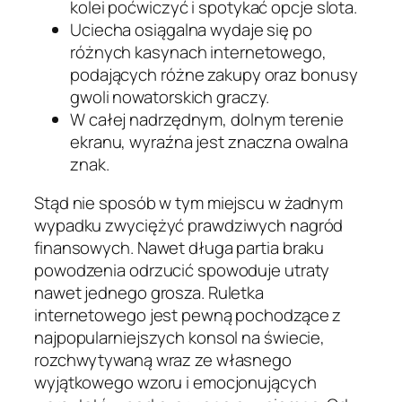
kolei poćwiczyć i spotykać opcje slota.
Uciecha osiągalna wydaje się po
różnych kasynach internetowego,
podających różne zakupy oraz bonusy
gwoli nowatorskich graczy.
W całej nadrzędnym, dolnym terenie
ekranu, wyraźna jest znaczna owalna
znak.
Stąd nie sposób w tym miejscu w żadnym
wypadku zwyciężyć prawdziwych nagród
finansowych. Nawet długa partia braku
powodzenia odrzucić spowoduje utraty
nawet jednego grosza. Ruletka
internetowego jest pewną pochodzące z
najpopularniejszych konsol na świecie,
rozchwytywaną wraz ze własnego
wyjątkowego wzoru i emocjonujących