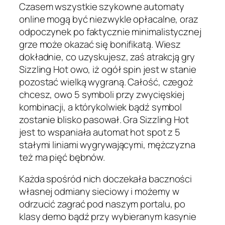
Czasem wszystkie szykowne automaty
online mogą być niezwykle opłacalne, oraz
odpoczynek po faktycznie minimalistycznej
grze może okazać się bonifikatą. Wiesz
dokładnie, co uzyskujesz, zaś atrakcją gry
Sizzling Hot owo, iż ogół spin jest w stanie
pozostać wielką wygraną. Całość, czegoż
chcesz, owo 5 symboli przy zwycięskiej
kombinacji, a którykolwiek bądź symbol
zostanie blisko pasował. Gra Sizzling Hot
jest to wspaniała automat hot spot z 5
stałymi liniami wygrywającymi, mężczyzna
też ma pięć bębnów.
Każda spośród nich doczekała baczności
własnej odmiany sieciowy i możemy w
odrzucić zagrać pod naszym portalu, po
klasy demo bądź przy wybieranym kasynie