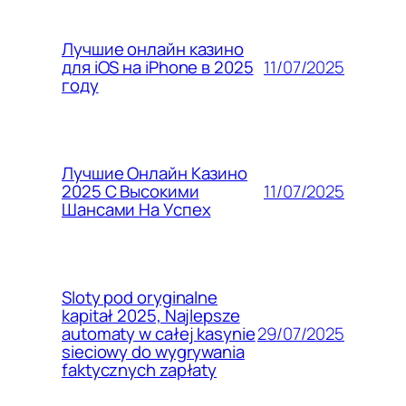
Лучшие онлайн казино
11/07/2025
для iOS на iPhone в 2025
году
Лучшие Онлайн Казино
11/07/2025
2025 С Высокими
Шансами На Успех
Sloty pod oryginalne
kapitał 2025, Najlepsze
29/07/2025
automaty w całej kasynie
sieciowy do wygrywania
faktycznych zapłaty