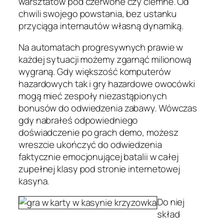
warsztatów pod czerwone czy ciemne. Od
chwili swojego powstania, bez ustanku
przyciąga internautów własną dynamiką.
Na automatach progresywnych prawie w
każdej sytuacji możemy zgarnąć milionową
wygraną. Gdy większość komputerów
hazardowych tak i gry hazardowe owocówki
mogą mieć zespoły niezastąpionych
bonusów do odwiedzenia zabawy. Wówczas
gdy nabrałeś odpowiedniego
doświadczenie po grach demo, możesz
wreszcie ukończyć do odwiedzenia
faktycznie emocjonującej batalii w całej
zupełnej klasy pod stronie internetowej
kasyna.
Do niej
skład