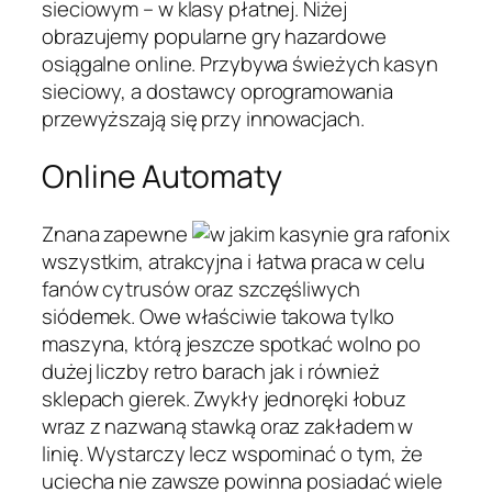
sieciowym – w klasy płatnej. Niżej
obrazujemy popularne gry hazardowe
osiągalne online. Przybywa świeżych kasyn
sieciowy, a dostawcy oprogramowania
przewyższają się przy innowacjach.
Online Automaty
Znana zapewne
wszystkim, atrakcyjna i łatwa praca w celu
fanów cytrusów oraz szczęśliwych
siódemek. Owe właściwie takowa tylko
maszyna, którą jeszcze spotkać wolno po
dużej liczby retro barach jak i również
sklepach gierek. Zwykły jednoręki łobuz
wraz z nazwaną stawką oraz zakładem w
linię. Wystarczy lecz wspominać o tym, że
uciecha nie zawsze powinna posiadać wiele