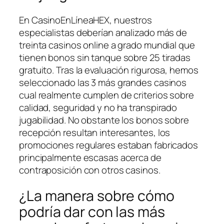
En CasinoEnLíneaHEX, nuestros
especialistas deberían analizado más de
treinta casinos online a grado mundial que
tienen bonos sin tanque sobre 25 tiradas
gratuito. Tras la evaluación rigurosa, hemos
seleccionado las 3 más grandes casinos
cual realmente cumplen de criterios sobre
calidad, seguridad y no ha transpirado
jugabilidad. No obstante los bonos sobre
recepción resultan interesantes, los
promociones regulares estaban fabricados
principalmente escasas acerca de
contraposición con otros casinos.
¿La manera sobre cómo
podría dar con las más