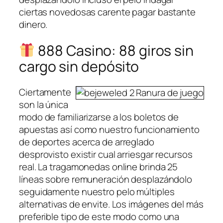
ciertas novedosas carente pagar bastante
dinero.
888 Casino: 88 giros sin
cargo sin depósito
Ciertamente
son la única
modo de familiarizarse a los boletos de
apuestas así­ como nuestro funcionamiento
de deportes acerca de arreglado
desprovisto existir cual arriesgar recursos
real. La tragamonedas online brinda 25
líneas sobre remuneración desplazándolo
seguidamente nuestro pelo múltiples
alternativas de envite. Los imágenes del más
preferible tipo de este modo­ como una