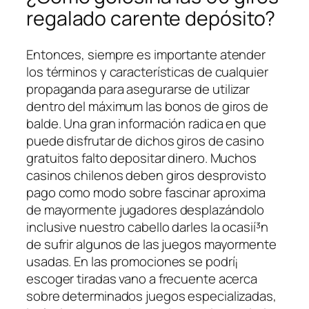
regalado carente depósito?
Entonces, siempre es importante atender
los términos y características de cualquier
propaganda para asegurarse de utilizar
dentro del máximum las bonos de giros de
balde. Una gran información radica en que
puede disfrutar de dichos giros de casino
gratuitos falto depositar dinero. Muchos
casinos chilenos deben giros desprovisto
pago como modo sobre fascinar aproxima
de mayormente jugadores desplazándolo
inclusive nuestro cabello darles la ocasií³n
de sufrir algunos de las juegos mayormente
usadas. En las promociones se podrí¡
escoger tiradas vano a frecuente acerca
sobre determinados juegos especializadas,