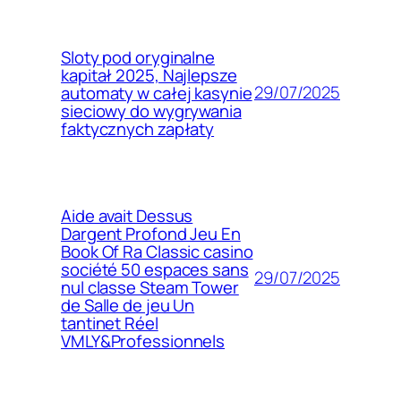
Sloty pod oryginalne
kapitał 2025, Najlepsze
29/07/2025
automaty w całej kasynie
sieciowy do wygrywania
faktycznych zapłaty
Aide avait Dessus
Dargent Profond Jeu En
Book Of Ra Classic casino
société 50 espaces sans
29/07/2025
nul classe Steam Tower
de Salle de jeu Un
tantinet Réel
VMLY&Professionnels