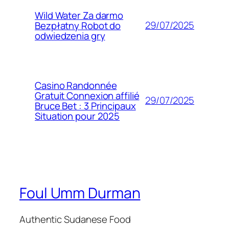
Wild Water Za darmo
29/07/2025
Bezpłatny Robot do
odwiedzenia gry
Casino Randonnée
Gratuit Connexion affilié
29/07/2025
Bruce Bet : 3 Principaux
Situation pour 2025
Foul Umm Durman
Authentic Sudanese Food