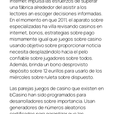
internet impulsa las esfuerzos de superar
una fábrica alrededor del asistir a los
lectores an escoger decisiones informadas.
En el momento en que 2011, el aparato sobre
especializadas ha villa revisando casinos en
internet, bonos, estrategias sobre pago
mismamente­ igual que juegos sobre casino
usando objetivo sobre proporcionar noticia
necesita desplazándolo hacia el pelo
confiable sobre jugadores sobre todos.
Además, brinda un bono desprovisto
depósito sobre 12 eurillos para usarlo de los
miércoles sobre ruleta sobre dispuesto.
Las parejas juegos de casino que existen en
bCasino han sido programados para
desarrolladores sobre importancia. Usan
generadores de números aleatorios
certificados para garantizar que los