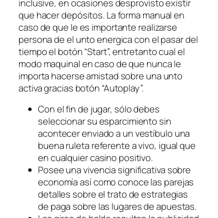
inclusive, en ocasiones desprovisto existir
que hacer depósitos. La forma manual en
caso de que le es importante realizarse
persona de el unto energica con el pasar del
tiempo el botón “Start”, entretanto cual el
modo maquinal en caso de que nunca le
importa hacerse amistad sobre una unto
activa gracias botón “Autoplay”.
Con el fin de jugar, sólo debes
seleccionar su esparcimiento sin
acontecer enviado a un vestíbulo una
buena ruleta referente a vivo, igual que
en cualquier casino positivo.
Posee una vivencia significativa sobre
economía así­ como conoce las parejas
detalles sobre el trato de estrategias
de paga sobre las lugares de apuestas.