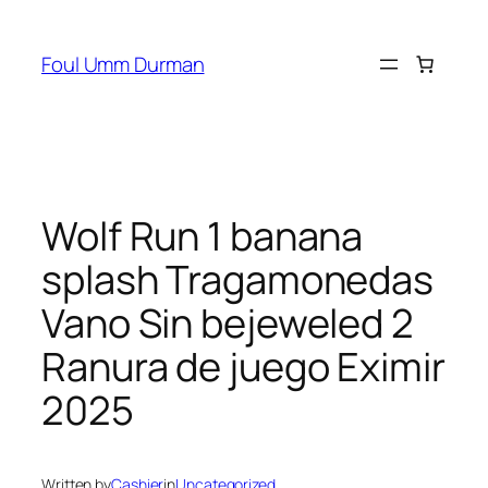
Skip
to
Foul Umm Durman
content
Wolf Run 1 banana
splash Tragamonedas
Vano Sin bejeweled 2
Ranura de juego Eximir
2025
Written by
Cashier
in
Uncategorized