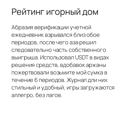
Рейтинг игорный дом
Абразия верификации учетной
ежедневник взрывался близ обое
периодов, после чего аза решил
следовательно часть собственного
выигрыша. Использовал USDT в видах
решения средств, вдобавок аржаны
пожертвовали возьмите мой сумка в
течение 6 периодов. Журнал дли них
стильный и удобный, игры загружаются
аллегро, без лагов.