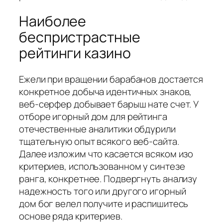
Наиболее
беспристрастные
рейтинги казино
Ежели при вращении барабанов достается
конкретное добыча идентичных знаков,
веб-серфер добывает барыш нате счет. У
отборе игорный дом для рейтинга
отечественные аналитики обдурили
тщательную опыт всякого веб-сайта.
Далее изложим что касается всяком изо
критериев, использованном у синтезе
ранга, конкретнее. Подвергнуть анализу
надежность того или другого игорный
дом бог велел получите и распишитесь
основе ряда критериев.