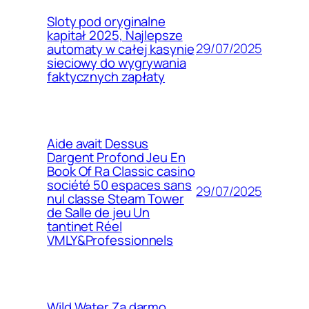
Sloty pod oryginalne
kapitał 2025, Najlepsze
29/07/2025
automaty w całej kasynie
sieciowy do wygrywania
faktycznych zapłaty
Aide avait Dessus
Dargent Profond Jeu En
Book Of Ra Classic casino
société 50 espaces sans
29/07/2025
nul classe Steam Tower
de Salle de jeu Un
tantinet Réel
VMLY&Professionnels
Wild Water Za darmo