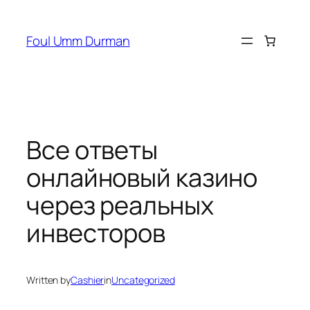
Skip
to
Foul Umm Durman
content
Все ответы
онлайновый казино
через реальных
инвесторов
Written by
Cashier
in
Uncategorized