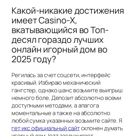
Какой-никакие достижения
имеет Casino-X,
вкатывающийся во Топ-
десял гораздо лучших
онлайн игорный дом во
2025 году?
Регилась за счет соцсети, интерфейс
красивый. Избираю механический
гангстер, однако шанс возьмите выигрыш
немного боле. Депозит абсолютно всеми
доступными методами, а апагога
моментальные а также на абсолютно
любой сумка указанных возьмите сайте. Я
гет икс официальный сайт
склонен думать
игорный дом Jozz заслуживает