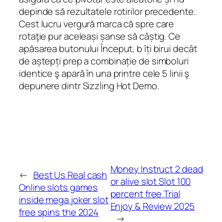
depinde să rezultatele rotirilor precedente.
Cest lucru vergură marca că spre care
rotaţie pur aceleași șanse să câștig. Ce
apăsarea butonului Început, b îți birui decât
de aștepți prep a combinație de simboluri
identice ş apară în una printre cele 5 linii ş
depunere dintr Sizzling Hot Demo.
Money Instruct 2 dead
←
Best Us Real cash
or alive slot Slot 100
Online slots games
percent free Trial
inside mega joker slot
Enjoy & Review 2025
free spins the 2024
→