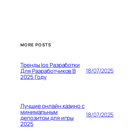
MORE POSTS
Тренды Ios Разработки
18/07/2025
Для Разработчиков В
2025 Году
Лучшие онлайн казино с
минимальным
18/07/2025
депозитом для игры
2025