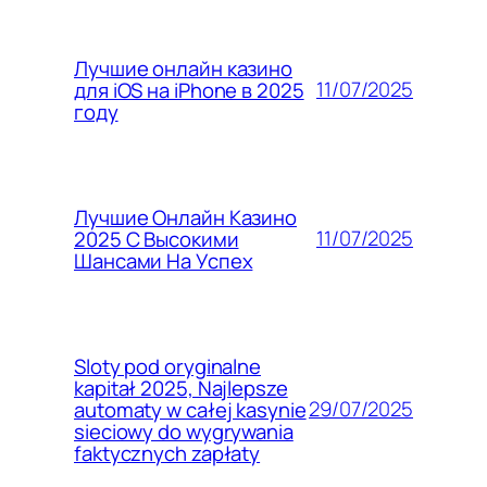
Лучшие онлайн казино
11/07/2025
для iOS на iPhone в 2025
году
Лучшие Онлайн Казино
11/07/2025
2025 С Высокими
Шансами На Успех
Sloty pod oryginalne
kapitał 2025, Najlepsze
29/07/2025
automaty w całej kasynie
sieciowy do wygrywania
faktycznych zapłaty