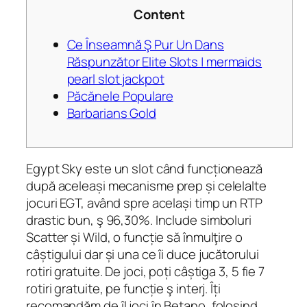
Content
Ce Înseamnă Ş Pur Un Dans
Răspunzător Elite Slots | mermaids
pearl slot jackpot
Păcănele Populare
Barbarians Gold
Egypt Sky este un slot când funcționează
după aceleași mecanisme prep și celelalte
jocuri EGT, având spre același timp un RTP
drastic bun, ş 96,30%. Include simboluri
Scatter și Wild, o funcție să înmulţire o
câștigului dar și una ce îi duce jucătorului
rotiri gratuite. De joci, poți câștiga 3, 5 fie 7
rotiri gratuite, pe funcție ş interj.
Îți
recomandăm de îl joci în Betano, folosind