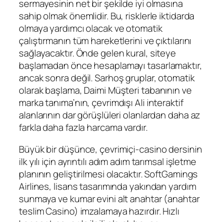
sermayesinin net bir şekilde iyi olmasına
sahip olmak önemlidir. Bu, risklerle iktidarda
olmaya yardımcı olacak ve otomatik
çalıştırmanın tüm hareketlerini ve çıktılarını
sağlayacaktır. Önde gelen kural, siteye
başlamadan önce hesaplamayı tasarlamaktır,
ancak sonra değil. Sarhoş gruplar, otomatik
olarak başlama, Daimi Müşteri tabanının ve
marka tanıma’nın, çevrimdışı Ali interaktif
alanlarının dar görüşlüleri olanlardan daha az
farkla daha fazla harcama vardır.
Büyük bir düşünce, çevrimiçi-casino dersinin
ilk yılı için ayrıntılı adım adım tarımsal işletme
planının geliştirilmesi olacaktır. SoftGamings
Airlines, lisans tasarımında yakından yardım
sunmaya ve kumar evini alt anahtar (anahtar
teslim Casino) imzalamaya hazırdır. Hızlı