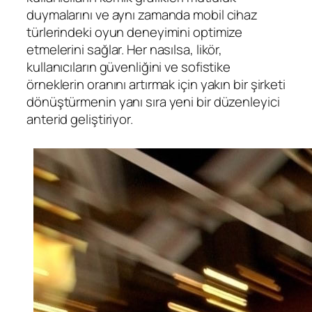
duymalarını ve aynı zamanda mobil cihaz
türlerindeki oyun deneyimini optimize
etmelerini sağlar. Her nasılsa, likör,
kullanıcıların güvenliğini ve sofistike
örneklerin oranını artırmak için yakın bir şirketi
dönüştürmenin yanı sıra yeni bir düzenleyici
anterid geliştiriyor.