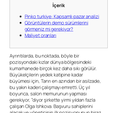
İçerik
Pinko turkiye: Kapsamlı pazar analizi
Görüntülerin demo sürümlerini
görmeniz mi gerekiyor?
Maliyet oranları
Ayrıntılarda, bu noktada, böyle bir
pozisyondaki kızlar dünya bölgesindeki
kumarhanede birçok kez daha sıkı görülür.
Büyükelçilerin yedek katipine kadar
büyümesi için, Tanrı en azından bir asilzade,
bu yakın kaderi çalışmayı emretti. Üç yıl
boyunca, salon memurunun yapması
gerekiyor, ”diyor şirkette yirmi yıldan fazla
çalışan Olga Ishkova. Başvuru sahiplerini
alacak ve yöneticinin ilk pozisyonunun biraz