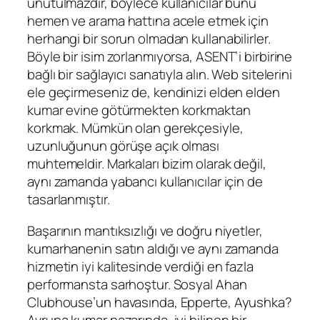
unutulmazdır, böylece kullanıcılar bunu
hemen ve arama hattına acele etmek için
herhangi bir sorun olmadan kullanabilirler.
Böyle bir isim zorlanmıyorsa, ASENT’i birbirine
bağlı bir sağlayıcı sanatıyla alın. Web sitelerini
ele geçirmeseniz de, kendinizi elden elden
kumar evine götürmekten korkmaktan
korkmak. Mümkün olan gerekçesiyle,
uzunluğunun görüşe açık olması
muhtemeldir. Markaları bizim olarak değil,
aynı zamanda yabancı kullanıcılar için de
tasarlanmıştır.
Başarının mantıksızlığı ve doğru niyetler,
kumarhanenin satın aldığı ve aynı zamanda
hizmetin iyi kalitesinde verdiği en fazla
performansta sarhoştur. Sosyal Ahan
Clubhouse’un havasında, Epperte, Ayushka?
Avrupa kumar pazarında, iyi bilinen bir