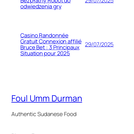
29/07/2025
Bezpłatny Robot do
odwiedzenia gry
Casino Randonnée
Gratuit Connexion affilié
29/07/2025
Bruce Bet : 3 Principaux
Situation pour 2025
Foul Umm Durman
Authentic Sudanese Food