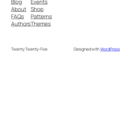
Blog
Events
About
Shop
FAQs
Patterns
Authors
Themes
Twenty Twenty-Five
Designed with
WordPress