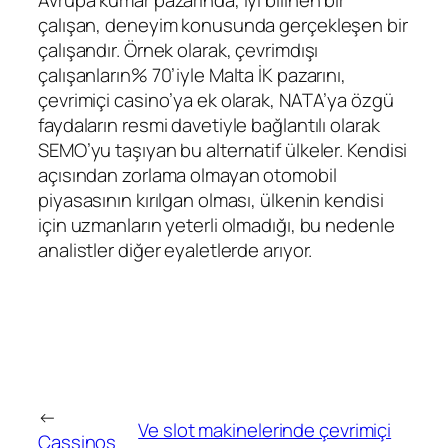
çalışan, deneyim konusunda gerçekleşen bir
çalışandır. Örnek olarak, çevrimdışı
çalışanların% 70’iyle Malta İK pazarını,
çevrimiçi casino’ya ek olarak, NATA’ya özgü
faydaların resmi davetiyle bağlantılı olarak
SEMO’yu taşıyan bu alternatif ülkeler. Kendisi
açısından zorlama olmayan otomobil
piyasasının kırılgan olması, ülkenin kendisi
için uzmanların yeterli olmadığı, bu nedenle
analistler diğer eyaletlerde arıyor.
←
Ve slot makinelerinde çevrimiçi
Cassinos