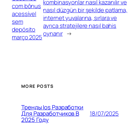
kombinasyonlar nasıl kazanılır ve
com bônus
nasıl düzgün bir şekilde patlama,
acessível
internet yuvalarına, sırlara ve
sem
ayrıca stratejilere nasıl bahis
depósito
oynanır
→
março 2025
MORE POSTS
Тренды Ios Разработки
18/07/2025
Для Разработчиков В
2025 Году