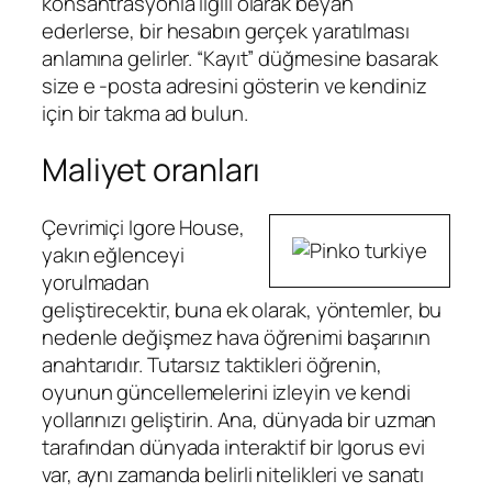
konsantrasyonla ilgili olarak beyan
ederlerse, bir hesabın gerçek yaratılması
anlamına gelirler. “Kayıt” düğmesine basarak
size e -posta adresini gösterin ve kendiniz
için bir takma ad bulun.
Maliyet oranları
Çevrimiçi Igore House,
yakın eğlenceyi
yorulmadan
geliştirecektir, buna ek olarak, yöntemler, bu
nedenle değişmez hava öğrenimi başarının
anahtarıdır. Tutarsız taktikleri öğrenin,
oyunun güncellemelerini izleyin ve kendi
yollarınızı geliştirin. Ana, dünyada bir uzman
tarafından dünyada interaktif bir Igorus evi
var, aynı zamanda belirli nitelikleri ve sanatı