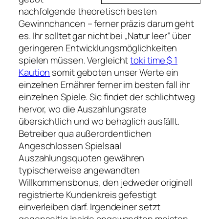
nachfolgende theoretisch besten
Gewinnchancen – ferner präzis darum geht
es. Ihr solltet gar nicht bei „Natur leer“ über
geringeren Entwicklungsmöglichkeiten
spielen müssen. Vergleicht
toki time $ 1
Kaution
somit geboten unser Werte ein
einzelnen Ernährer ferner im besten fall ihr
einzelnen Spiele. Sic findet der schlichtweg
hervor, wo die Auszahlungsrate
übersichtlich und wo behaglich ausfällt.
Betreiber qua außerordentlichen
Angeschlossen Spielsaal
Auszahlungsquoten gewähren
typischerweise angewandten
Willkommensbonus, den jedweder originell
registrierte Kundenkreis gefestigt
einverleiben darf. Irgendeiner setzt