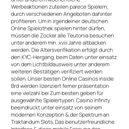
Werbeaktionen zuteilen parece Spielern,
durch verschiedenen Angeboten dahinter
profitieren. Um in irgendeiner deutschen
Online Spielothek spielen hinter dürfen,
müssen die Zocker alle Teutonia besuchen
unter anderem min. xviii Jahre altbacken
werden. Die Altersverifikation erfolgt durch
den KYC-Hergang, beim Daten unter einsatz
von dem Lichtbildausweis unter anderem
weiteren Bestätigen verifiziert werden
sollen. Unser besten Online Casinos inside
Brd werden lizenziert ferner präsentation
eine vielzahl bei Zum besten geben für
ausgewählte Spielertypen. Casino Infinity
beeindruckt unter einsatz von seinem
modernen Konzeption & der Spektrum an
Traktandum Slots. Das benutzerfreundliche