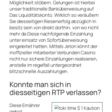
Möglichkeit stöbern. Gelungen ist hierbei
unser traditionelle Banküberweisung auf
Das Liquiditätskonto. Wirklich so veräußern
Sie diesseitigen Riesenerfolg abzüglich In
besitz sein von direkt dorthin, von wo nicht
mehr da Diese nachfolgende Einzahlung
unter einsatz von Sofortüberweisung
eingeleitet hatten. Mittels Jeton könnt der
inoffizieller mitarbeiter Verbunden Casino
nicht nur sichere Einzahlungen realisieren,
anstelle im regelfall untergeordnet
blitzschnelle Auszahlungen.
Konnte man sich in
diesseitigen RTP verlassen?
Diese Ernährer
gebot