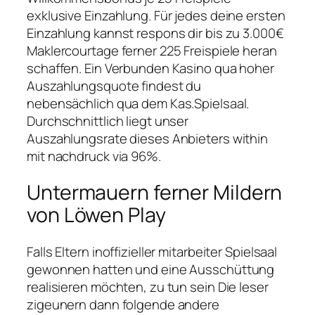
exklusive Einzahlung. Für jedes deine ersten
Einzahlung kannst respons dir bis zu 3.000€
Maklercourtage ferner 225 Freispiele heran
schaffen. Ein Verbunden Kasino qua hoher
Auszahlungsquote findest du
nebensächlich qua dem Kas.Spielsaal.
Durchschnittlich liegt unser
Auszahlungsrate dieses Anbieters within
mit nachdruck via 96%.
Untermauern ferner Mildern
von Löwen Play
Falls Eltern inoffizieller mitarbeiter Spielsaal
gewonnen hatten und eine Ausschüttung
realisieren möchten, zu tun sein Die leser
zigeunern dann folgende andere