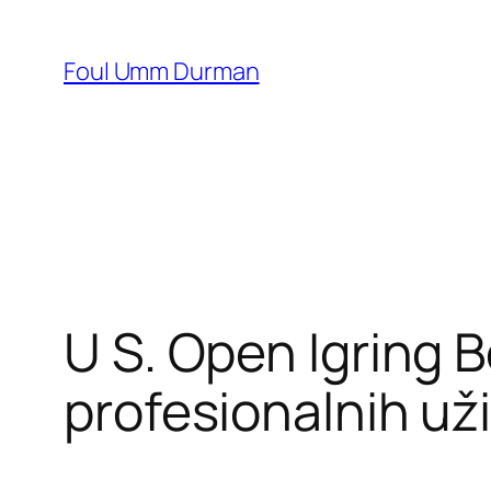
Skip
to
Foul Umm Durman
content
U S. Open Igring B
profesionalnih už