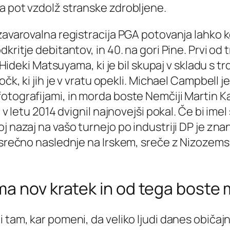
ela pot vzdolž stranske zdrobljene.
 zavarovalna registracija PGA potovanja lahko 
ritje debitantov, in 40. na gori Pine. Prvi od t
e Hideki Matsuyama, ki je bil skupaj v skladu s 
čk, ki jih je v vratu opekli. Michael Campbell j
tografijami, in morda boste Nemčiji Martin Kaym
h v letu 2014 dvignil najnovejši pokal. Če bi ime
j nazaj na vašo turnejo po industriji DP je zn
o srečno naslednje na Irskem, sreče z Nizozems
a nov kratek in od tega boste 
 tam, kar pomeni, da veliko ljudi danes običajn