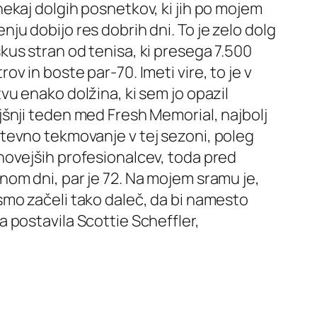
nekaj dolgih posnetkov, ki jih po mojem
nju dobijo res dobrih dni. To je zelo dolg
kus stran od tenisa, ki presega 7.500
rov in boste par-70. Imeti vire, to je v
tvu enako dolžina, ki sem jo opazil
jšnji teden med Fresh Memorial, najbolj
tevno tekmovanje v tej sezoni, poleg
novejših profesionalcev, toda pred
nom dni, par je 72. Na mojem sramu je,
smo začeli tako daleč, da bi namesto
a postavila Scottie Scheffler,