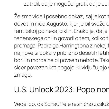
zatrdil, da je mogoče igrati, da je c
Že smo videli posebno dokaz, saj je kot
devetim med Augusto, kjer je bil sveže odk
fant takoj po nekaj ciklih. Enako je, da j
tedenskega dni in govoril o tem, koliko to
premagal Padraiga Harringtona z nekaj fo
najnovejši pokal v približno desetih leti
boril in morda ne bi povsem nehote. Tako
sicer povezan kot pogoje, ki vključujej
zmago.
U.S. Unlock 2023: Popolnom
Vedel bo, da Schauffele resnično zasluži