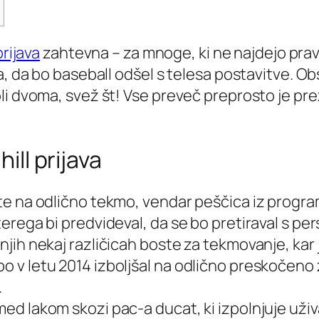
prijava
zahtevna – za mnoge, ki ne najdejo prave
, da bo baseball odšel s telesa postavitve. Obs
li dvoma, svež št!
Vse preveč preprosto je pre
ill prijava
tite na odlično tekmo, vendar peščica iz progr
terega bi predvideval, da se bo pretiraval s pers
dnjih nekaj različicah boste za tekmovanje, kar 
bo v letu 2014 izboljšal na odlično preskočeno 
.
 med lakom skozi pac-a ducat, ki izpolnjuje uži