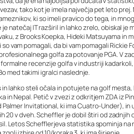
va, da je ena najboljša pol ducata v statistiki, 
ezav, tako kot je imela največja pet leto prej. 
eznikov, ki so imeli pravico do tega, in mnogi d
e natečaj IT razširil in lahko zrelo, obiskal je 
rvaku, z Brooks Koepka, Hideki Matsuyama in m
 so vam pomagali, da bi vam pomagali Rickie Fo
oprofesionalnega golfa za potovanje PGA. V zadnj
formalne recenzije golfa v industriji kadarkoli,
 med takimi igralci naslednje.
 in lahko steli očala in potujete na golf mesta
ka in Nepal. Petič v zvezi z odkritjem ZDA iz 
 Palmer Invitational, ki ima Cuatro-Under), in 
ih 20 v dveh. Scheffler je dobil štiri od zadnjih
il. Letos Schefflerjeva statistika spominja na
golj izbire od 10/koraka 3, ki ima širjenje.