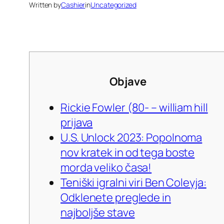
Written by
Cashier
in
Uncategorized
Objave
Rickie Fowler (80- – william hill
prijava
U.S. Unlock 2023: Popolnoma
nov kratek in od tega boste
morda veliko časa!
Teniški igralni viri Ben Coleyja:
Odklenete preglede in
najboljše stave