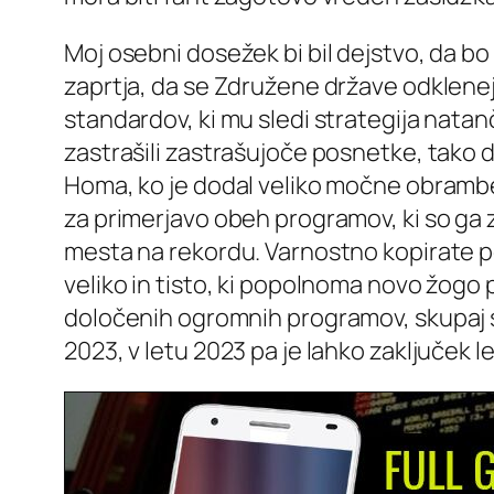
Moj osebni dosežek bi bil dejstvo, da bo
zaprtja, da se Združene države odklenejo
standardov, ki mu sledi strategija nata
zastrašili zastrašujoče posnetke, tako 
Homa, ko je dodal veliko močne obrambe z
za primerjavo obeh programov, ki so ga
mesta na rekordu. Varnostno kopirate p
veliko in tisto, ki popolnoma novo žogo 
določenih ogromnih programov, skupaj s 
2023, v letu 2023 pa je lahko zaključek