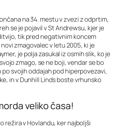
končana na 34. mestu v zvezi z odprtim,
reh se je pojavil v St Andrewsu, kjer je
trditvijo, tik pred negativnim koncem
e novi zmagovalec v letu 2005, ki je
er, je polja zasukal iz osmih slik, ko je
l svojo zmago, se ne boji, vendar se bo
an po svojih oddajah pod hiperpovezavi,
ke, in v Dunhill Linds boste vrhunsko
morda veliko časa!
o režira v Hovlandu, ker najboljši