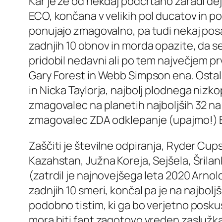
Kar je že od nekdaj podčrtano zaradi dejst
ECO, končana v velikih pol ducatov in pov
ponujajo zmagovalno, pa tudi nekaj posam
zadnjih 10 obnov in morda opazite, da se j
pridobil nedavni ali po tem največjem p
Gary Forest in Webb Simpson ena. Ostali
in Nicka Taylorja, najbolj plodnega nizk
zmagovalec na planetih najboljših 32 na 
zmagovalec ZDA odklepanje (upajmo!) Bo
Zaščiti je številne odpiranja, Ryder Cups
Kazahstan, Južna Koreja, Sejšela, Šrilan
(zatrdil je najnovejšega leta 2020 Arnold
zadnjih 10 smeri, končal pa je na najboljš
podobno tistim, ki ga bo verjetno poskus
mora biti fant zagotovo vreden zaslužka z