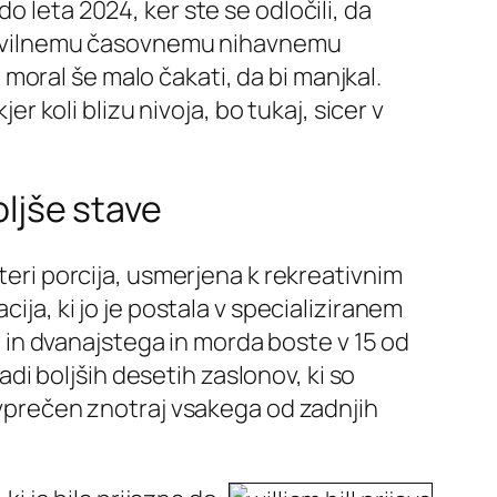
o leta 2024, ker ste se odločili, da
u številnemu časovnemu nihavnemu
oral še malo čakati, da bi manjkal.
koli blizu nivoja, bo tukaj, sicer v
oljše stave
ateri porcija, usmerjena k rekreativnim
ija, ki jo je postala v specializiranem
3. in dvanajstega in morda boste v 15 od
radi boljših desetih zaslonov, ki so
povprečen znotraj vsakega od zadnjih