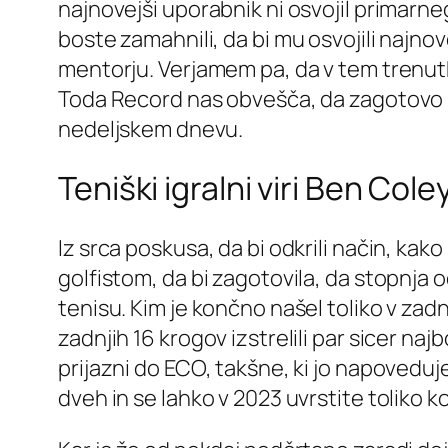
najnovejši uporabnik ni osvojil primarne
boste zamahnili, da bi mu osvojili najn
mentorju. Verjamem pa, da v tem trenutk
Toda Record nas obvešča, da zagotovo kd
nedeljskem dnevu.
Teniški igralni viri Ben Col
Iz srca poskusa, da bi odkrili način, ka
golfistom, da bi zagotovila, da stopnja o
tenisu. Kim je končno našel toliko v zadn
zadnjih 16 krogov izstrelili par sicer naj
prijazni do ECO, takšne, ki jo napoveduj
dveh in se lahko v 2023 uvrstite toliko k