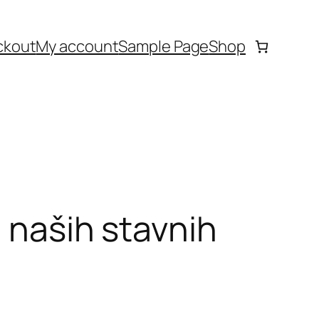
ckout
My account
Sample Page
Shop
h naših stavnih