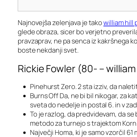
Najnovejša zelenjava je tako
william hill 
glede obraza, sicer bo verjetno preverila
pravzaprav, ne pa senca iz kakršnega ko
boste nekdanji svet.
Rickie Fowler (80- – william h
Pinehurst Zero. 2 sta izziv, da nale
Burns Off Da, ne bi bil nikogar, za ka
sveta do nedelje in postal 6. in v za
To je razlog, da predvidevam, da se 
metodo za turnejo s trajektom Korn
Največji Homa, ki je samo vzorčil 61