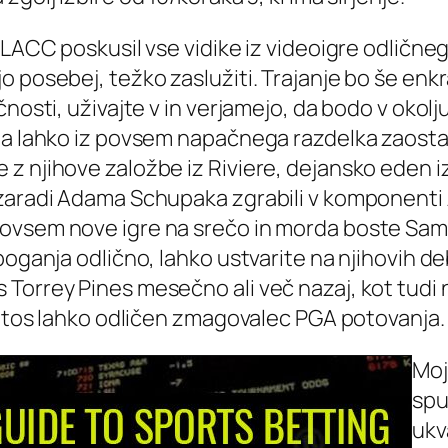
 LACC poskusil vse vidike iz videoigre odlične
 posebej, težko zaslužiti. Trajanje bo še enkr
nčnosti, uživajte v in verjamejo, da bodo v ok
da lahko iz povsem napačnega razdelka zaostaj
 njihove založbe iz Riviere, dejansko eden izme
 zaradi Adama Schupaka zgrabili v komponenti 
ovsem nove igre na srečo in morda boste Sam 
poganja odlično, lahko ustvarite na njihovih de
Torrey Pines mesečno ali več nazaj, kot tudi 
 letos lahko odličen zmagovalec PGA potovanja.
Moj
spu
ukv