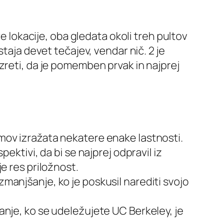
 lokacije, oba gledata okoli treh pultov
taja devet tečajev, vendar nič. 2 je
zreti, da je pomemben prvak in najprej
amov izražata nekatere enake lastnosti.
pektivi, da bi se najprej odpravil iz
je res priložnost.
zmanjšanje, ko je poskusil narediti svojo
vanje, ko se udeležujete UC Berkeley, je