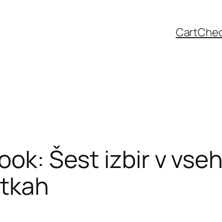
Cart
Che
ook: Šest izbir v vse
itkah