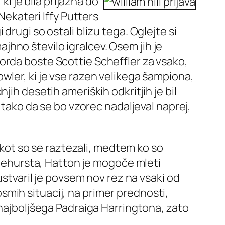
ki je bila prijazna do
Nekateri Iffy Putters
rugi so ostali blizu tega. Oglejte si
majhno število igralcev. Osem jih je
orda boste Scottie Scheffler za vsako,
wler, ki je vse razen velikega šampiona,
ih desetih ameriških odkritjih je bil
 tako da se bo vzorec nadaljeval naprej,
, kot so se raztezali, medtem ko so
Pinehursta, Hatton je mogoče mleti
ustvaril je povsem nov rez na vsaki od
 osmih situacij, na primer prednosti,
 najboljšega Padraiga Harringtona, zato