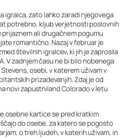
ga igralca, zato lahko zaradi njegovega
at potrebno, kljub verjetnosti poslovnih
olju prijaznem ali drugačnem pogumu
ate romantično. Nazaj v februar je
d številnih igralcev, ki jih je zaprosila
A. V zadnjem času ne bi bilo nobenega
Stevens, osebi, v katerem uživam v
bitantskih prizadevanjih. Zdaj je od
na novi zapustniland Colorado v letu
e osebne kartice se pred kratkim
ščajo do osebe, za katero se pogosto
arjam, o treh ljudeh, v katerih uživam, in