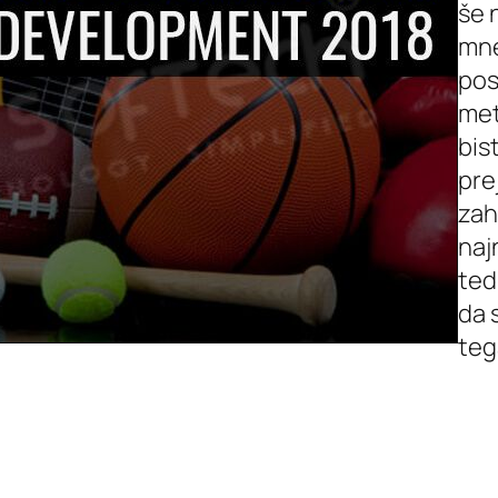
še 
mne
pos
met
bis
pre
zah
naj
ted
da 
teg