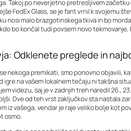
ga. Takoj po neverjetno pretresljivem začetku d
ovejše FedEx Glass, se je fant vrnil k svojem
u nosi malo brazgotinskega tkiva in bo morda m
o bo končal tudi povsem novo tekmovanje, kjer 
eyja: Odklenete preglede in najb
ko se nekoga premikati, smo ponovno objavili, k
d igre na vašem lokalnem tečaju ni takšna situac
jem videzu, saj je v zadnjih treh naredil 26., 2
boljši. Dve od teh vrst zaključkov sta nastala za
em iz vašega, vendar je raje veliko bolje kot 
ot osmo.