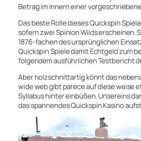
Betrag im innern einer vorgeschrieben
Das beste Rolle dieses Quickspin Spiel
sofern zwei Spinion Wilds erscheinen. S
1876-fachen des ursprünglichen Einsatz
Quickspin Spiele damit Echtgeld zum be
folgendem ausführlichen Testbericht de
Aber holzschnittartig könnt das nebensä
wide web gibt parece auf diese weise e
Syllabus hinter einbüßen. Unsereins dar
das spannendes Quickspin Kasino aufs