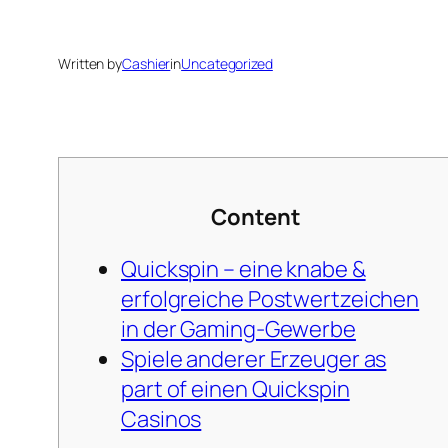
Written by
Cashier
in
Uncategorized
Content
Quickspin – eine knabe &
erfolgreiche Postwertzeichen
in der Gaming-Gewerbe
Spiele anderer Erzeuger as
part of einen Quickspin
Casinos