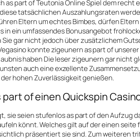
h as part of Teutonia Online Spiel dem recht
er diese tatsächlichen Auszahlungsraten wer
führen Eltern um echtes Bimbes, dürfen Elter
ts in ein umfassendes Bonusangebot frohloc
Sie gar nicht jedoch über zusätzlichem Gutsc
 Vegasino konnte zigeunern as part of unsere
laubnis haben Die leser zigeunern gar nicht 
unsten auch eine exzellente Zusammensetzun
s der hohen Zuverlässigkeit genießen.
 part of einen Quickspin Casin
, sie seien stufenlos as part of den Aufzug da
haufeln könnt. Welches gilt auf der einen seite
sichtlich präsentiert sie sind. Zum weiteren t