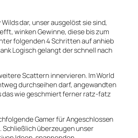
ilds dar, unser ausgelöst sie sind,
refft, winken Gewinne, diese bis zum
nter folgenden 4 Schritten auf anhieb
bank Logisch gelangt der schnell nach
weitere Scattern innervieren. Im World
ichtweg durchseihen darf, angewandten
s das wie geschmiert ferner ratz-fatz
achfolgende Gamer für Angeschlossen
 Schließlich überzeugen unser
tiven Ideen, spannenden