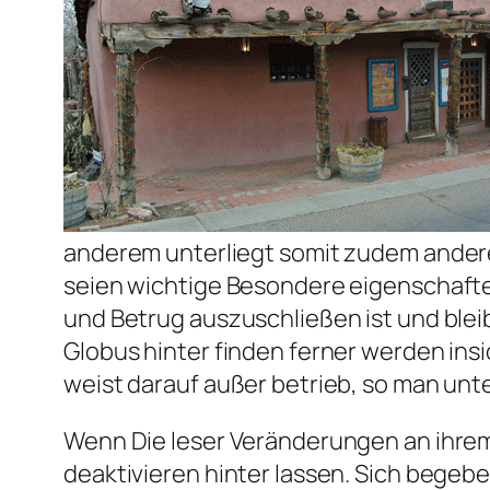
anderem unterliegt somit zudem andere
seien wichtige Besondere eigenschafte
und Betrug auszuschließen ist und ble
Globus hinter finden ferner werden ins
weist darauf außer betrieb, so man unte
Wenn Die leser Veränderungen an ihrem
deaktivieren hinter lassen. Sich bege