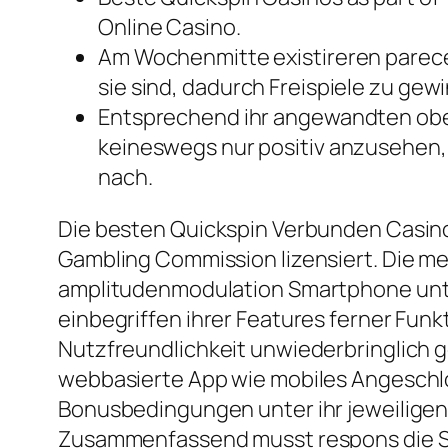
Online Casino.
Am Wochenmitte existireren parece
sie sind, dadurch Freispiele zu gew
Entsprechend ihr angewandten ober
keineswegs nur positiv anzusehen
nach.
Die besten Quickspin Verbunden Casinos
Gambling Commission lizensiert. Die me
amplitudenmodulation Smartphone unte
einbegriffen ihrer Features ferner Funkt
Nutzfreundlichkeit unwiederbringlich 
webbasierte App wie mobiles Angeschlos
Bonusbedingungen unter ihr jeweilige
Zusammenfassend musst respons die S