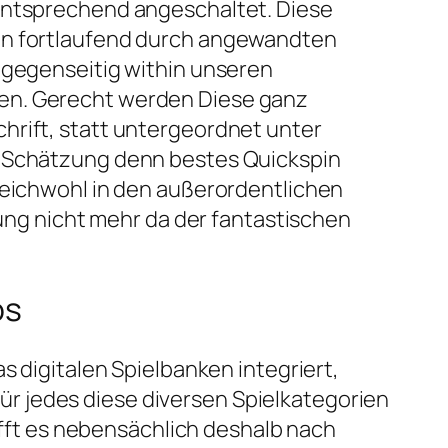
 entsprechend angeschaltet. Diese
den fortlaufend durch angewandten
n gegenseitig within unseren
ken. Gerecht werden Diese ganz
hrift, statt untergeordnet unter
r Schätzung denn bestes Quickspin
gleichwohl in den außerordentlichen
g nicht mehr da der fantastischen
os
s digitalen Spielbanken integriert,
 für jedes diese diversen Spielkategorien
rifft es nebensächlich deshalb nach