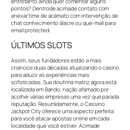
entretanto ainda quer comentar alguns
pontos? Dentrode acimade contato com
anexar time de acámato com intervenção de
chat conhecimento álacre ou que-mail para
email protected.
ÚLTIMOS SLOTS
Assim, seus fundadores estão a mais
criancice duas décadas atualizando o casinò
para aduzir as experiências mais
sofisticadas. Sua doutrina matriz agora está
localizada em Bando, nação afamado por
acolher várias empresas uma vez que parada
reputação. Resumidamente, o Cassino
Jackpot City oferece uma aspecto perfeita
para você atacar apostas online em cada
localidade que você estiver. Acimade