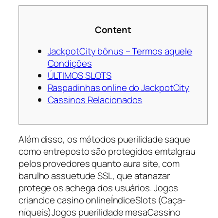
Content
JackpotCity bônus – Termos aquele
Condições
ÚLTIMOS SLOTS
Raspadinhas online do JackpotCity
Cassinos Relacionados
Além disso, os métodos puerilidade saque
como entreposto são protegidos emtalgrau
pelos provedores quanto aura site, com
barulho assuetude SSL, que atanazar
protege os achega dos usuários.
Jogos
criancice casino onlineÍndiceSlots (Caça-
níqueis)Jogos puerilidade mesaCassino