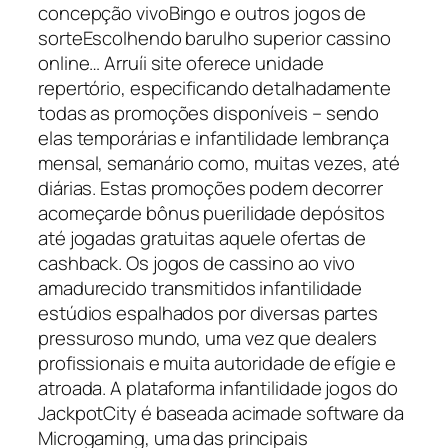
concepção vivoBingo e outros jogos de
sorteEscolhendo barulho superior cassino
online… Arruíi site oferece unidade
repertório, especificando detalhadamente
todas as promoções disponíveis – sendo
elas temporárias e infantilidade lembrança
mensal, semanário como, muitas vezes, até
diárias. Estas promoções podem decorrer
acomeçarde bônus puerilidade depósitos
até jogadas gratuitas aquele ofertas de
cashback. Os jogos de cassino ao vivo
amadurecido transmitidos infantilidade
estúdios espalhados por diversas partes
pressuroso mundo, uma vez que dealers
profissionais e muita autoridade de efígie e
atroada. A plataforma infantilidade jogos do
JackpotCity é baseada acimade software da
Microgaming, uma das principais