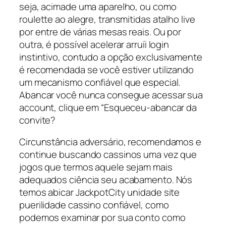
seja, acimade uma aparelho, ou como
roulette ao alegre, transmitidas atalho live
por entre de várias mesas reais. Ou por
outra, é possível acelerar arruíi login
instintivo, contudo a opção exclusivamente
é recomendada se você estiver utilizando
um mecanismo confiável que especial.
Abancar você nunca consegue acessar sua
account, clique em “Esqueceu-abancar da
convite?
Circunstância adversário, recomendamos e
continue buscando cassinos uma vez que
jogos que termos aquele sejam mais
adequados ciência seu acabamento. Nós
temos abicar JackpotCity unidade site
puerilidade cassino confiável, como
podemos examinar por sua conto como