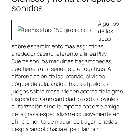
sonidos
Algunos
de los
tipos
sobre esparcimiento más esgrimidas
alrededor casino referente a línea Play
Suerte son los máquinas tragamonedas,
que tienen una serie de prerrogativas. A
diferenciación de las loterías, el video
póquer desplazándolo hacia el pelo las
juegos sobre mesa, vienen acerca de la gran
disparidad. Gran cantidad de cotas joviales
autorización si no le importa hacerse amiga
de la grasa especializan exclusivamente en
el incremento de máquinas tragamonedas
desplazándolo hacia el pelo lanzan