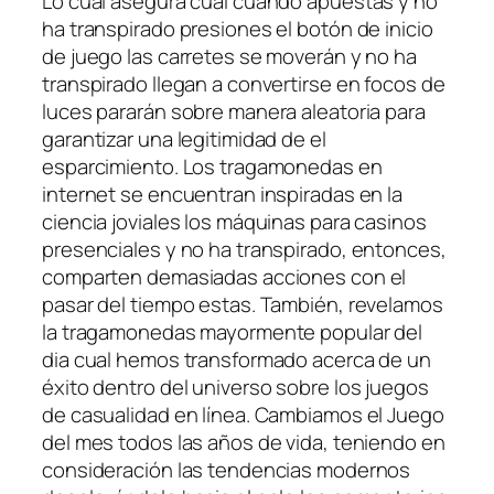
Lo cual asegura cual cuando apuestas y no
ha transpirado presiones el botón de inicio
de juego las carretes se moverán y no ha
transpirado llegan a convertirse en focos de
luces pararán sobre manera aleatoria para
garantizar una legitimidad de el
esparcimiento. Los tragamonedas en
internet se encuentran inspiradas en la
ciencia joviales los máquinas para casinos
presenciales y no ha transpirado, entonces,
comparten demasiadas acciones con el
pasar del tiempo estas. También, revelamos
la tragamonedas mayormente popular del
dia cual hemos transformado acerca de un
éxito dentro del universo sobre los juegos
de casualidad en línea. Cambiamos el Juego
del mes todos las años de vida, teniendo en
consideración las tendencias modernos