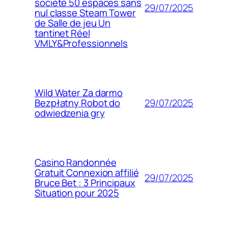
société 50 espaces sans
29/07/2025
nul classe Steam Tower
de Salle de jeu Un
tantinet Réel
VMLY&Professionnels
Wild Water Za darmo
29/07/2025
Bezpłatny Robot do
odwiedzenia gry
Casino Randonnée
Gratuit Connexion affilié
29/07/2025
Bruce Bet : 3 Principaux
Situation pour 2025