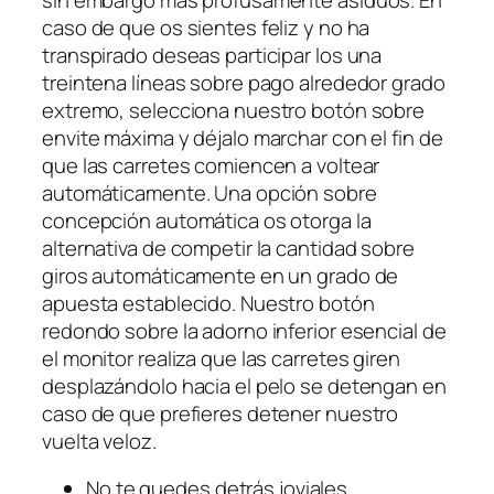
caso de que os sientes feliz y no ha
transpirado deseas participar los una
treintena líneas sobre pago alrededor grado
extremo, selecciona nuestro botón sobre
envite máxima y déjalo marchar con el fin de
que las carretes comiencen a voltear
automáticamente. Una opción sobre
concepción automática os otorga la
alternativa de competir la cantidad sobre
giros automáticamente en un grado de
apuesta establecido. Nuestro botón
redondo sobre la adorno inferior esencial de
el monitor realiza que las carretes giren
desplazándolo hacia el pelo se detengan en
caso de que prefieres detener nuestro
vuelta veloz.
No te quedes detrás joviales