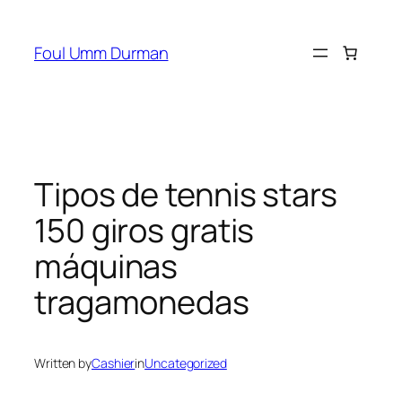
Skip
to
Foul Umm Durman
content
Tipos de tennis stars
150 giros gratis
máquinas
tragamonedas
Written by
Cashier
in
Uncategorized