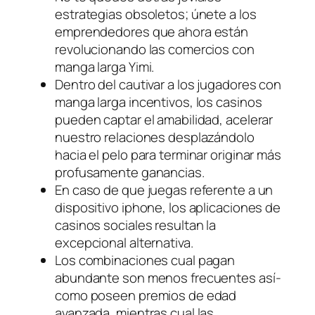
estrategias obsoletos; únete a los
emprendedores que ahora están
revolucionando las comercios con
manga larga Yimi.
Dentro del cautivar a los jugadores con
manga larga incentivos, los casinos
pueden captar el amabilidad, acelerar
nuestro relaciones desplazándolo
hacia el pelo para terminar originar más
profusamente ganancias.
En caso de que juegas referente a un
dispositivo iphone, los aplicaciones de
casinos sociales resultan la
excepcional alternativa.
Los combinaciones cual pagan
abundante son menos frecuentes así­
como poseen premios de edad
avanzada, mientras cual las