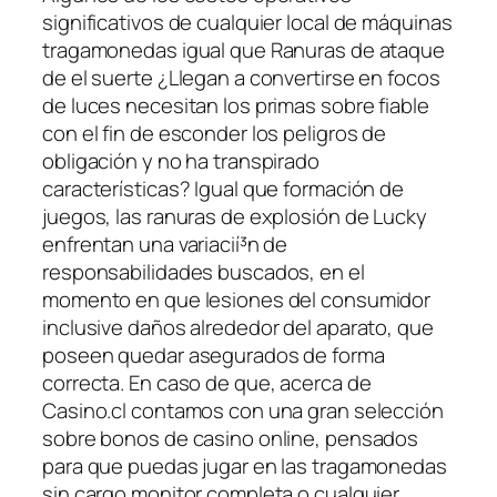
significativos de cualquier local de máquinas
tragamonedas igual que Ranuras de ataque
de el suerte ¿Llegan a convertirse en focos
de luces necesitan los primas sobre fiable
con el fin de esconder los peligros de
obligación y no ha transpirado
características? Igual que formación de
juegos, las ranuras de explosión de Lucky
enfrentan una variacií³n de
responsabilidades buscados, en el
momento en que lesiones del consumidor
inclusive daños alrededor del aparato, que
poseen quedar asegurados de forma
correcta. En caso de que, acerca de
Casino.cl contamos con una gran selección
sobre bonos de casino online, pensados
para que puedas jugar en las tragamonedas
sin cargo monitor completa o cualquier