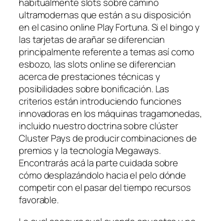
habitualmente slots sobre camino
ultramodernas que están a su disposición
en el casino online Play Fortuna. Si el bingo y
las tarjetas de arañar se diferencian
principalmente referente a temas así­ como
esbozo, las slots online se diferencian
acerca de prestaciones técnicas y
posibilidades sobre bonificación. Las
criterios están introduciendo funciones
innovadoras en los máquinas tragamonedas,
incluido nuestro doctrina sobre clúster
Cluster Pays de producir combinaciones de
premios y la tecnología Megaways.
Encontrarás acá la parte cuidada sobre
cómo desplazándolo hacia el pelo dónde
competir con el pasar del tiempo recursos
favorable.