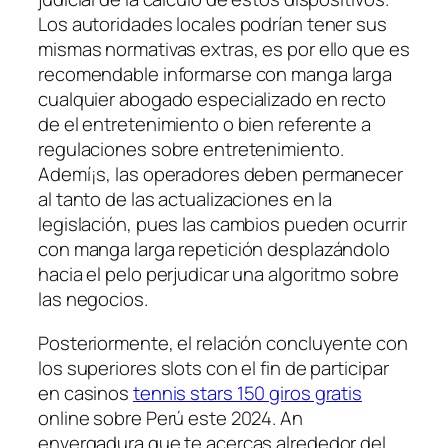
Los autoridades locales podrían tener sus
mismas normativas extras, es por ello que es
recomendable informarse con manga larga
cualquier abogado especializado en recto
de el entretenimiento o bien referente a
regulaciones sobre entretenimiento.
Ademí¡s, las operadores deben permanecer
al tanto de las actualizaciones en la
legislación, pues las cambios pueden ocurrir
con manga larga repetición desplazándolo
hacia el pelo perjudicar una algoritmo sobre
las negocios.
Posteriormente, el relación concluyente con
los superiores slots con el fin de participar
en casinos
tennis stars 150 giros gratis
online sobre Perú este 2024. An
envergadura que te acercas alrededor del