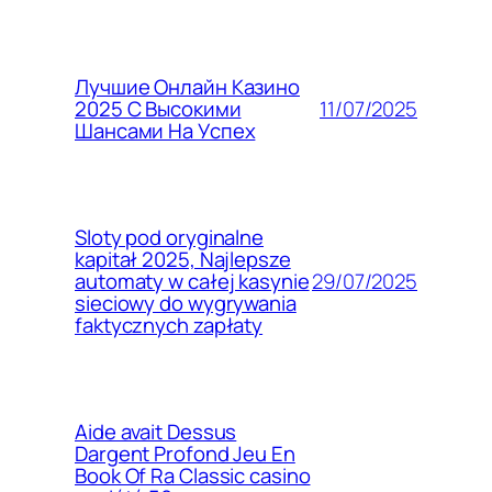
Лучшие Онлайн Казино
11/07/2025
2025 С Высокими
Шансами На Успех
Sloty pod oryginalne
kapitał 2025, Najlepsze
29/07/2025
automaty w całej kasynie
sieciowy do wygrywania
faktycznych zapłaty
Aide avait Dessus
Dargent Profond Jeu En
Book Of Ra Classic casino